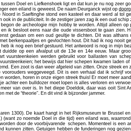
tussen Doel en Liefkenshoek ligt en dat kun je nu nog zeer goe
oeger een eiland is geweest. De naam Deurganck wijst op
door
e Noord in Saeftinghe stond een kasteel en daar werd al tol 
k in de publiciteit. In de zestiger jaren zag ik een oud schip 
jd begon de archeologie mijn hobby te worden. Altijd alleen o
n en ik besloot eens naar die oude vissersboot te gaan zien.
nst gedaan om een oud geultje te dichten. Dit was althans mi
met berkenpaaltjes en gevlochten hout. Dit had ik nog nooit g
eb ik nog een brief gestuurd. Het antwoord is nog in mijn bezit
 duidde op een afvalput uit de 13e en 14e eeuw. Maar groot
t vuursteenkeien werden gebruikt voor ballasten van schep
vuursteenkeien; het bewijs dat hier schepen kwamen laden of 
emd. Een zoot is dan weer afgeleid van zitten. Onze streek en 
 voorouders weggeveegd. Dit is een verhaal dat ik schrijf vo
n worden, horen in onze eigen streek thuis! Er moet meer aand
je achter een bulldozer moet lopen is alles verloren en verwo
eer van over is. In het diepe Doeldok, daar was ooit Sint An
 met de “theorie". En dit vind ik bijzonder jammer.
(jaren 1300). De kaart hangt in het Rijksmuseum te Brussel e
(1) (want zo noemde Doel in die tijd) een eiland was, waarro
d worden door de voorbijvarende schepen. Momenteel is een 
nd kunnen zitten. Getuigen hebben de funderingen nog gezien 