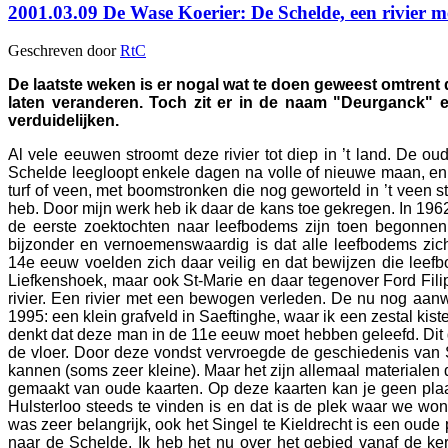
2001.03.09 De Wase Koerier: De Schelde, een rivier m
Geschreven door
RtC
De laatste weken is er nogal wat te doen geweest omtren
laten veranderen. Toch zit er in de naam "Deurganck" e
verduidelijken.
Al vele eeuwen stroomt deze rivier tot diep in ’t land. De o
Schelde leegloopt enkele dagen na volle of nieuwe maan, en
turf of veen, met boomstronken die nog geworteld in ’t veen
heb. Door mijn werk heb ik daar de kans toe gekregen. In 196
de eerste zoektochten naar leefbodems zijn toen begonnen
bijzonder en vernoemenswaardig is dat alle leefbodems z
14e eeuw voelden zich daar veilig en dat bewijzen die leefbo
Liefkenshoek, maar ook St-Marie en daar tegenover Ford Filip.
rivier. Een rivier met een bewogen verleden. De nu nog aan
1995: een klein grafveld in Saeftinghe, waar ik een zestal kis
denkt dat deze man in de 11e eeuw moet hebben geleefd. Dit gr
de vloer. Door deze vondst vervroegde de geschiedenis van Sa
kannen (soms zeer kleine). Maar het zijn allemaal materialen
gemaakt van oude kaarten. Op deze kaarten kan je geen plaats
Hulsterloo steeds te vinden is en dat is de plek waar we wo
was zeer belangrijk, ook het Singel te Kieldrecht is een oude
naar de Schelde. Ik heb het nu over het gebied vanaf de ke