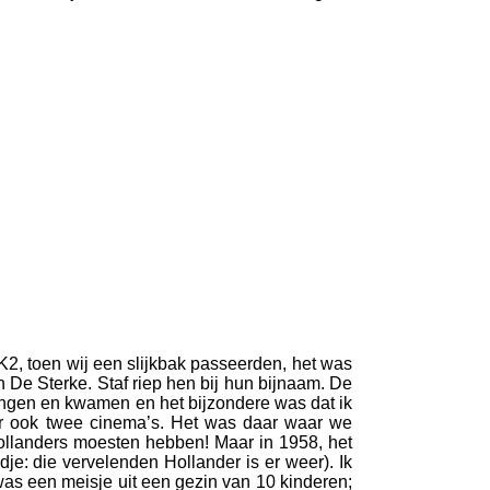
K2, toen wij een slijkbak passeerden, het was
 De Sterke. Staf riep hen bij hun bijnaam. De
gingen en kwamen en het bijzondere was dat ik
 er ook twee cinema’s. Het was daar waar we
Hollanders moesten hebben! Maar in 1958, het
dje: die vervelenden Hollander is er weer). Ik
as een meisje uit een gezin van 10 kinderen;