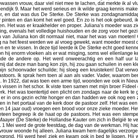
gewassen vrouw, daar viel niet mee te lachen, dat merkte ik al 
llendijk 9. Maar het werd serieus en ik wilde graag kennis ma
, en dat was dus De Sterke. De Sterke was zondagnamiddag st
 pinten en dan komt het wel goed. En zo is het ook gebeurd, i
ten. Het was er kraakhelder en proper. Juliana’s moeder was zi
ging, evenals het volledige huishouden en de zorg voor het ge
 van Juliana kon dit normaal niet, maar het was van moeten!
g na het feest werden we al vroeg gewekt, want moeder moest 
ken en te vissen. In deze tijd leerde ik De Sterke echt goed ken
 kon hij enorm vloeken als er wat misging, soms wel ellenlange
de de andere op. Het werd onweerachtig en een half uur lat
at deze man bang kon zijn, hij zou gaan schuilen in een klein z
mijn schoonvader schuilde; hij sloeg een kruisteken! Dat verw
toors. Ik sprak hem toen al aan als vader. Vader, waarom ben
hij. In 1922, dat was toen een arme tijd, woonden we ook in Ni
vissen in het schor. Ik viste toen samen met mijn broer Fideel
rk. Het was toentertijd een plicht om zondags naar de kerk t
s er in ons gezin echte honger en dan hadden we ook nog een 
in het portaal van de kerk door de pastoor zelf. Het was een 
en 14 jaar oud) vroegen een brood voor onze zieke moeder. Het 
eteen begreep ik de haat op de pastoors. Het was een stempel
Maayer (De Sterke) de Hollandse Kauter om zich in België te ve
d. 1 Mei werd de grote feestdag, de dag van de werkman. Hij ha
 vrouw woonde hij alleen. Juliana kwam hem dagelijks verzorgen
egrond. Hij werd heel ziek en kwam ook in bed te liggen. Hij 