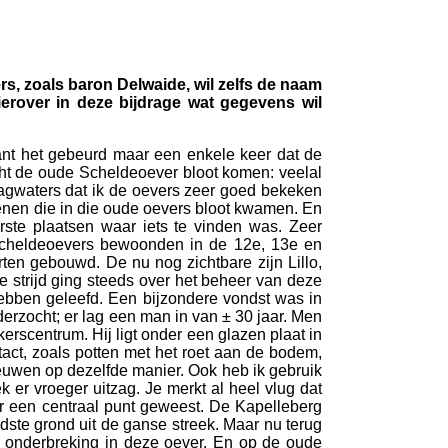
, zoals baron Delwaide, wil zelfs de naam
erover in deze bijdrage wat gegevens wil
Want het gebeurd maar een enkele keer dat de
ht de oude Scheldeoever bloot komen: veelal
aagwaters dat ik de oevers zeer goed bekeken
tenen die in die oude oevers bloot kwamen. En
ste plaatsen waar iets te vinden was. Zeer
Scheldeoevers bewoonden in de 12e, 13e en
ten gebouwd. De nu nog zichtbare zijn Lillo,
e strijd ging steeds over het beheer van deze
ebben geleefd. Een bijzondere vondst was in
nderzocht; er lag een man in van ± 30 jaar. Men
rscentrum. Hij ligt onder een glazen plaat in
act, zoals potten met het roet aan de bodem,
eeuwen op dezelfde manier. Ook heb ik gebruik
er vroeger uitzag. Je merkt al heel vlug dat
er een centraal punt geweest. De Kapelleberg
udste grond uit de ganse streek. Maar nu terug
en onderbreking in deze oever. En op de oude