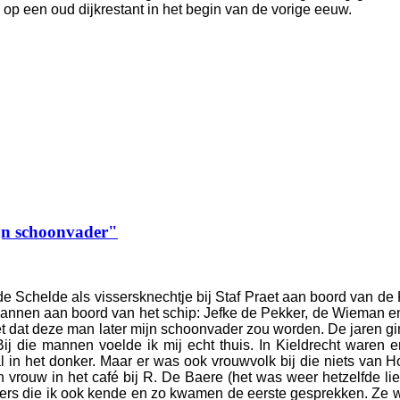
op een oud dijkrestant in het begin van de vorige eeuw.
jn schoonvader"
 Schelde als vissersknechtje bij Staf Praet aan boord van de 
mannen aan boord van het schip: Jefke de Pekker, de Wieman en
niet dat deze man later mijn schoonvader zou worden. De jaren 
ij die mannen voelde ik mij echt thuis. In Kieldrecht waren
l in het donker. Maar er was ook vrouwvolk bij die niets van 
n vrouw in het café bij R. De Baere (het was weer hetzelfde lie
oers die ik ook kende en zo kwamen de eerste gesprekken. Ze w