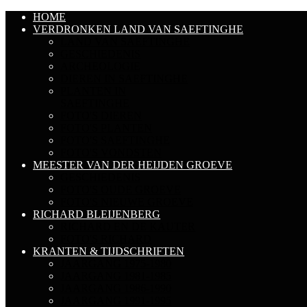
HOME
VERDRONKEN LAND VAN SAEFTINGHE
LAND VAN SAEFTINGHE
GESCHIEDENIS
ARCHEOLOGIE
DIEREN IN SAEFTINGHE
PLANTEN IN
SAEFTINGHE
FOTO'S DIEREN
FOTO'S PLANTEN
FOTO'S SAEFTINGHE
FOTO'S VONDSTEN
MEESTER VAN DER HEIJDEN GROEVE
GESCHIEDENIS
FOTO'S OUDE GROEVE
FOTO'S NIEUWE GROEVE
RICHARD BLEIJENBERG
RICHARD EN DE KAUTER
FOTO'S RICHARD
KRANTEN & TIJDSCHRIFTEN
JAARGANG 1975-1980
JAARGANG 1981-1985
JAARGANG 1986-1990
JAARGANG 1991-1995