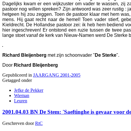
Dagelijks kwam er een wijkzuster om vader te wassen, zij z
pastoor nog willen spreken? Zijn antwoord was zeer rustig : 
hetgeen hij zou zeggen. Toen de pastoor klaar met hem was, v
mens. Hij gaat recht naar de hemel! Toen vader stierf, gebe
Kieldrecht. De Hollandse pastoor zei: ik heb hem bediend voor 
hier ingeschreven! Er ontstond een ruzie tussen de twee past
lange stoet vanaf de kerk van Nieuw-Namen werd De Sterke beg
Richard Bleijenberg
met zijn schoonvader "
De Sterke
".
Door
Richard Bleijenberg
Gepubliceerd in
JAARGANG 2001-2005
Getagged onder
Jefke de Pekker
Wieman
Leuren
2001.04.03 BN De Stem: 'Saeftinghe is gevaar voor d
Geschreven door
RtC