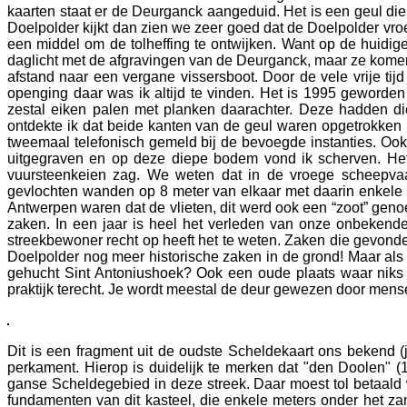
kaarten staat er de Deurganck aangeduid. Het is een geul die 
Doelpolder kijkt dan zien we zeer goed dat de Doelpolder vr
een middel om de tolheffing te ontwijken. Want op de huidig
daglicht met de afgravingen van de Deurganck, maar ze komen oo
afstand naar een vergane vissersboot. Door de vele vrije ti
openging daar was ik altijd te vinden. Het is 1995 geworde
zestal eiken palen met planken daarachter. Deze hadden die
ontdekte ik dat beide kanten van de geul waren opgetrokken 
tweemaal telefonisch gemeld bij de bevoegde instanties. Ook h
uitgegraven en op deze diepe bodem vond ik scherven. Het
vuursteenkeien zag. We weten dat in de vroege scheepvaar
gevlochten wanden op 8 meter van elkaar met daarin enkele 
Antwerpen waren dat de vlieten, dit werd ook een “zoot” geno
zaken. In een jaar is heel het verleden van onze onbekende
streekbewoner recht op heeft het te weten. Zaken die gevonde
Doelpolder nog meer historische zaken in de grond! Maar als 
gehucht Sint Antoniushoek? Ook een oude plaats waar niks m
praktijk terecht. Je wordt meestal de deur gewezen door mensen
Dit is een fragment uit de oudste Scheldekaart ons bekend 
perkament. Hierop is duidelijk te merken dat "den Doolen" 
ganse Scheldegebied in deze streek. Daar moest tol betaal
fundamenten van dit kasteel, die enkele meters onder het za