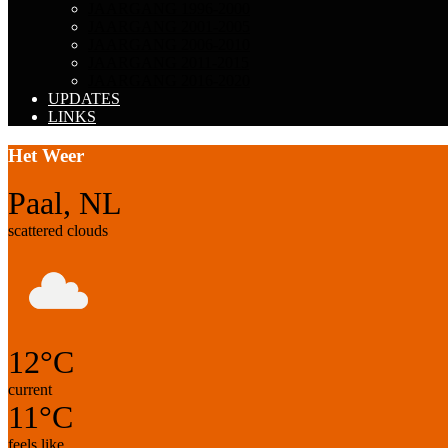
JAARGANG 1996-2000
JAARGANG 2001-2005
JAARGANG 2006-2010
JAARGANG 2011-2015
JAARGANG 2016-2020
UPDATES
LINKS
Het Weer
Paal, NL
scattered clouds
12°C
current
11°C
feels like