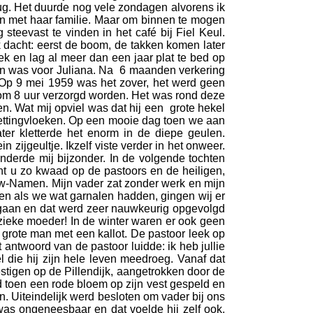
vlug. Het duurde nog vele zondagen alvorens ik
ken met haar familie. Maar om binnen te mogen
eevast te vinden in het café bij Fiel Keul.
k dacht: eerst de boom, de takken komen later
ek en lag al meer dan een jaar plat te bed op
zin was voor Juliana. Na 6 maanden verkering
 Op 9 mei 1959 was het zover, het werd geen
om 8 uur verzorgd worden. Het was rond deze
nen. Wat mij opviel was dat hij een grote hekel
 kettingvloeken. Op een mooie dag toen we aan
er kletterde het enorm in de diepe geulen.
ijgeultje. Ikzelf viste verder in het onweer.
onderde mij bijzonder. In de volgende tochten
t u zo kwaad op de pastoors en de heiligen,
euw-Namen. Mijn vader zat zonder werk en mijn
 en als we wat garnalen hadden, gingen wij er
e gaan en dat werd zeer nauwkeurig opgevolgd
zieke moeder! In de winter waren er ook geen
grote man met een kallot. De pastoor leek op
antwoord van de pastoor luidde: ik heb jullie
 die hij zijn hele leven meedroeg. Vanaf dat
stigen op de Pillendijk, aangetrokken door de
d toen een rode bloem op zijn vest gespeld en
. Uiteindelijk werd besloten om vader bij ons
was ongeneesbaar en dat voelde hij zelf ook.