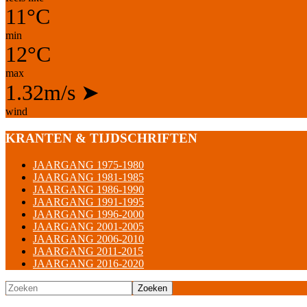
11°C
min
12°C
max
1.32m/s
➤
wind
KRANTEN & TIJDSCHRIFTEN
JAARGANG 1975-1980
JAARGANG 1981-1985
JAARGANG 1986-1990
JAARGANG 1991-1995
JAARGANG 1996-2000
JAARGANG 2001-2005
JAARGANG 2006-2010
JAARGANG 2011-2015
JAARGANG 2016-2020
Zoeken