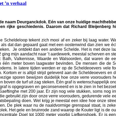
et ’n verhaal
t de naam Deurganckdok. Eén van onze huidige machthebbers
en rijke geschiedenis. Daarom dat Richard Bleijenberg hi
ude Scheldeloop tekent zich mooi af en zeker bij laag water. 
 als dat dan gepaard gaat met een oostenwind dan zien we éc
 steken. Je ontdekt dan een andere Schelde. Het is met deze l
2 ging mijn aandacht naar ’t aardewerk, meestal scherven en s
: Bath, Valkenisse, Waarde en Walsoorden, dat waren de eer
ich één meter boven laagwater bevinden. De mensen die de 
dems. In latere tijden werden er op de Scheldeoevers vele for
 Kortom er is altijd strijd geleverd aan de Scheldeoevers en d
wezige sporen bewijzen duidelijk hoe onze verre voorouders h
ten boven de turf uit zag steken. Eén graf is wetenschappelijk o
af is opgegraven en geconserveerd en is te zien in het bezoeke
eftinghe met 200 jaar. Er zijn nog vele stukken, soms nog int
 die gebruikt zijn door onze verre voorouders, gedurende vele 
bepaling doen. Wel krijg je meestal een idee hoe onze streek 
nen. De plek waar nu de naaldvormige grenspaal staat, is zek
 plek. Het gele en bruinrode zand waarop de Kouter ligt is de o
rncentrale Doel tot 1000 meter voorbij Liefkenshoek. Er is e