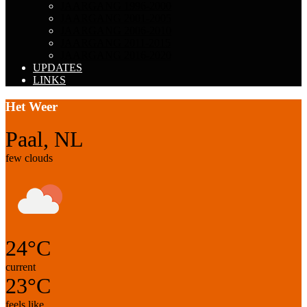
JAARGANG 1996-2000
JAARGANG 2001-2005
JAARGANG 2006-2010
JAARGANG 2011-2015
JAARGANG 2016-2020
UPDATES
LINKS
Het Weer
Paal, NL
few clouds
24°C
current
23°C
feels like