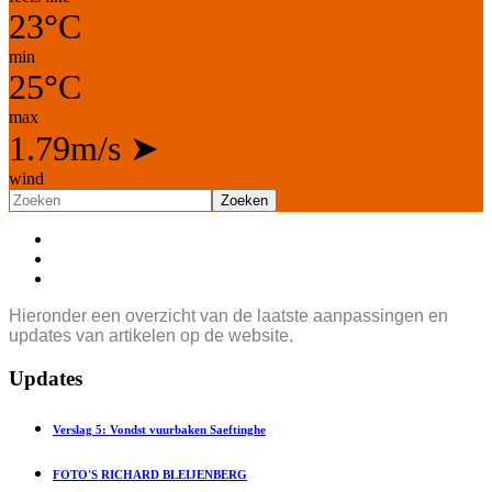
23°C
min
25°C
max
1.79m/s
➤
wind
Zoeken
Hieronder een overzicht van de laatste aanpassingen en
updates van artikelen op de website.
Updates
Verslag 5: Vondst vuurbaken Saeftinghe
FOTO'S RICHARD BLEIJENBERG