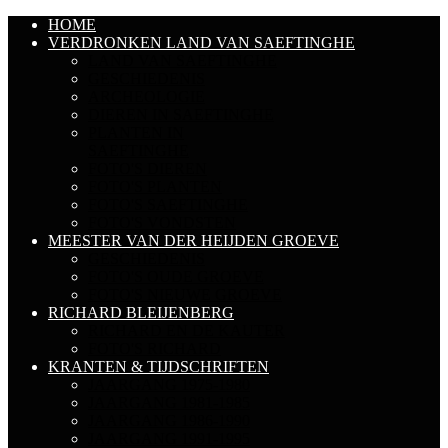
HOME
VERDRONKEN LAND VAN SAEFTINGHE
LAND VAN SAEFTINGHE
GESCHIEDENIS
ARCHEOLOGIE
DIEREN IN SAEFTINGHE
PLANTEN IN
SAEFTINGHE
FOTO'S DIEREN
FOTO'S PLANTEN
FOTO'S SAEFTINGHE
FOTO'S VONDSTEN
MEESTER VAN DER HEIJDEN GROEVE
GESCHIEDENIS
FOTO'S OUDE GROEVE
FOTO'S NIEUWE GROEVE
RICHARD BLEIJENBERG
RICHARD EN DE KAUTER
FOTO'S RICHARD
KRANTEN & TIJDSCHRIFTEN
JAARGANG 1975-1980
JAARGANG 1981-1985
JAARGANG 1986-1990
JAARGANG 1991-1995