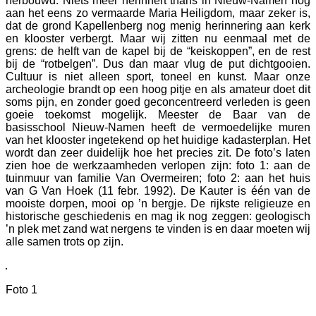
herbouwd. Niets meer herinnert thans in Nieuw-Namen nog
aan het eens zo vermaarde Maria Heiligdom, maar zeker is,
dat de grond Kapellenberg nog menig herinnering aan kerk
en klooster verbergt. Maar wij zitten nu eenmaal met de
grens: de helft van de kapel bij de “keiskoppen”, en de rest
bij de “rotbelgen”. Dus dan maar vlug de put dichtgooien.
Cultuur is niet alleen sport, toneel en kunst. Maar onze
archeologie brandt op een hoog pitje en als amateur doet dit
soms pijn, en zonder goed geconcentreerd verleden is geen
goeie toekomst mogelijk. Meester de Baar van de
basisschool Nieuw-Namen heeft de vermoedelijke muren
van het klooster ingetekend op het huidige kadasterplan. Het
wordt dan zeer duidelijk hoe het precies zit. De foto’s laten
zien hoe de werkzaamheden verlopen zijn: foto 1: aan de
tuinmuur van familie Van Overmeiren; foto 2: aan het huis
van G Van Hoek (11 febr. 1992). De Kauter is één van de
mooiste dorpen, mooi op ’n bergje. De rijkste religieuze en
historische geschiedenis en mag ik nog zeggen: geologisch
’n plek met zand wat nergens te vinden is en daar moeten wij
alle samen trots op zijn.
Foto 1