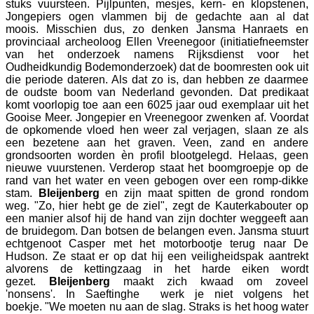
stuks vuursteen. Pijlpunten, mesjes, kern- en klopstenen,
Jongepiers ogen vlammen bij de gedachte aan al dat
moois. Misschien dus, zo denken Jansma Hanraets en
provinciaal archeoloog Ellen Vreenegoor (initiatiefneemster
van het onderzoek namens Rijksdienst voor het
Oudheidkundig Bodemonderzoek) dat de boomresten ook uit
die periode dateren. Als dat zo is, dan hebben ze daarmee
de oudste boom van Nederland gevonden. Dat predikaat
komt voorlopig toe aan een 6025 jaar oud exemplaar uit het
Gooise Meer. Jongepier en Vreenegoor zwenken af. Voordat
de opkomende vloed hen weer zal verjagen, slaan ze als
een bezetene aan het graven. Veen, zand en andere
grondsoorten worden èn profil blootgelegd. Helaas, geen
nieuwe vuurstenen. Verderop staat het boomgroepje op de
rand van het water en veen gebogen over een romp-dikke
stam.
Bleijenberg
en zijn maat spitten de grond rondom
weg. "Zo, hier hebt ge de ziel", zegt de Kauterkabouter op
een manier alsof hij de hand van zijn dochter weggeeft aan
de bruidegom. Dan botsen de belangen even. Jansma stuurt
echtgenoot Casper met het motorbootje terug naar De
Hudson. Ze staat er op dat hij een veiligheidspak aantrekt
alvorens de kettingzaag in het harde eiken wordt
gezet.
Bleijenberg
maakt zich kwaad om zoveel
'nonsens'. In Saeftinghe werk je niet volgens het
boekje. "We moeten nu aan de slag. Straks is het hoog water