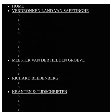
HOME
VERDRONKEN LAND VAN SAEFTINGHE
LAND VAN SAEFTINGHE
GESCHIEDENIS
ARCHEOLOGIE
DIEREN IN SAEFTINGHE
PLANTEN IN
SAEFTINGHE
FOTO'S DIEREN
FOTO'S PLANTEN
FOTO'S SAEFTINGHE
FOTO'S VONDSTEN
MEESTER VAN DER HEIJDEN GROEVE
GESCHIEDENIS
FOTO'S OUDE GROEVE
FOTO'S NIEUWE GROEVE
RICHARD BLEIJENBERG
RICHARD EN DE KAUTER
FOTO'S RICHARD
KRANTEN & TIJDSCHRIFTEN
JAARGANG 1975-1980
JAARGANG 1981-1985
JAARGANG 1986-1990
JAARGANG 1991-1995