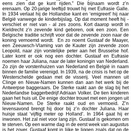
eens zien dat ge kunt rijden.” Die bijnaam wordt z’n
erenaam. Op 20-jarige leeftijd trouwt hij met Eufrasie Galle.
In 1934 verlaat hij de Hollandse kant en ‘emigreert’ hij naar
België vanwege de kinderbijslag. Op dat moment heeft hij -
verschiet er niet van - al zes zoons. Kort daarop wordt in
Kieldrecht z’n zevende kind geboren, ook een zoon. Een
Belgische traditie schrijft voor dat de zevende zoon naar de
koning vernoemd wordt. En zo noemt Gustaaf de Maayer,
een Zeeuwsch-Vlaming van de Kauter zijn zevende zoon
Leopold, naar zijn vorstelijke peter aan het Brusselse hof.
Later komt er ook nog een dochter. Gustaaf en Eufrasie
noemen haar Juliana, naar de later koningin van Nederland.
Zo zijn de vorstenhuizen van Nederland en België in naam
binnen de familie verenigd. In 1939, na de crisis is het op de
Westerschelde gedaan met de visserij. Veel mannen uit
Clinge en Nieuw-Namen kunnen dan aan het werk bij de
Antwerpse baggeraars. De Sterke raakt aan de slag bij het
Nederlandse baggerbedrijf Adriaan Volker. De tien kinderen
gaan het huis uit. De enige dochter trouwt met een jongen uit
Nieuw-Namen. De Sterke raakt oud en vermoeid. Z’n
levensavond brengt hij door bij z’n dochter Juliana. Haar
huisje staat ‘vijftig meter op Holland’. In 1964 gaat hij er
inwonen. Het zal niet voor lang zijn. Gustaaf is gekomen om
te sterven. Op een warme dag in de eerst week van augustus
is het zover. Gustaaf komt in lijke te liggen zoals dat op de