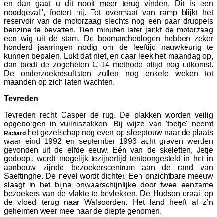
en dan gaat u dit nooit meer terug vinden. Dit is een
noodgeval", foetert hij. Tot overmaat van ramp blijkt het
reservoir van de motorzaag slechts nog een paar druppels
benzine te bevatten. Tien minuten later jankt de motorzaag
een wig uit de stam. De boomarcheologen hebben zeker
honderd jaarringen nodig om de leeftijd nauwkeurig te
kunnen bepalen. Lukt dat niet, en daar leek het maandag op,
dan biedt de zogeheten C-14 methode altijd nog uitkomst.
De onderzoekresultaten zullen nog enkele weken tot
maanden op zich laten wachten.
Tevreden
Tevreden recht Casper de rug. De plakken worden veilig
opgeborgen in vuilniszakken. Bij wijze van 'toetje' neemt
het gezelschap nog even op sleeptouw naar de plaats
Richard
waar eind 1992 en september 1993 acht graven werden
gevonden uit de elfde eeuw. Eén van de skeletten, Jetje
gedoopt, wordt mogelijk tezijnertijd tentoongesteld in het in
aanbouw zijnde bezoekerscentrum aan de rand van
Saeftinghe. De nevel wordt dichter. Een onzichtbare meeuw
slaagt in het bijna onwaarschijnlijke door twee eenzame
bezoekers van de vlakte te bevlekken. De Hudson draait op
de vloed terug naar Walsoorden. Het land heeft al z’n
geheimen weer mee naar de diepte genomen.