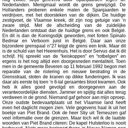
Nederlanden. Menigmaal wordt de grens gewijzigd. De
Hollanders proberen enkele malen de Spanjaarden te
verdrijven, met het doorsteken van de dijken. De huidige
zestigvoet, de Vlaamse kreek, dit zijn nog getuige van ’n
zware strijd. Met de afscheiding van de zuidelijke
Nederlanden ontstaat dan de huidige grens en ook België.
En dit is dan de Koningsdijk geworden, met forten Spinalo
Bedmar en Verboom juist in België. Daar aan onze
bijzondere grenspaal n°27 krijgt de grens een knik. Maar dit
is de schuld van het Heerenhuis. Het is door Servus dat ik dit
schrijf. Hij spreekt van de “keiskoppen” en “rotbelgen” en
ergens is het nog altijd een doorgesneden mentaliteit. Toen
men in de gemeente Beveren op 11 februari 1992 begon met
reparatie van de riolering en nieuwe bestrating in de
Grensstraat, stoten de kranen op dikke funderingen. Ik was
daar als eerste bij toen ‘n 6-tal geraamtes bloot kwamen. Ook
heb ik alles goed gevolgd en doorgegeven aan de
verantwoordelijke diensten. Jammer en spijtig dat alles terug
verdween in de grond. Niemand gaf gehoor aan mijn oproep.
Onze oudste bedevaartplaats uit het Vlaamse land heeft
even het daglicht mogen zien. Vele gegevens haal ik uit het
boekje van Piet Brand. Ook de heer Stiy uit Terneuzen gaf
veel informatie over de grenzen. Maar toch wil ik de laatste
woorden van Piet Brand citeren: De kapel Hulsterloo is nooit