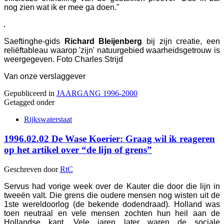
nog zien wat ik er mee ga doen."
Saeftinghe-gids
Richard Bleijenberg
bij zijn creatie, een
reliëftableau waarop 'zijn' natuurgebied waarheidsgetrouw is
weergegeven. Foto Charles Strijd
Van onze verslaggever
Gepubliceerd in
JAARGANG 1996-2000
Getagged onder
Rijkswaterstaat
1996.02.02 De Wase Koerier: Graag wil ik reageren
op het artikel over “de lijn of grens”
Geschreven door
RtC
Servus had vorige week over de Kauter die door die lijn in
tweeën valt. Die grens die oudere mensen nog wisten uit de
1ste wereldoorlog (de bekende dodendraad). Holland was
toen neutraal en vele mensen zochten hun heil aan de
Hollandse kant. Vele jaren later waren de sociale