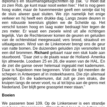
diploma’s en stuurmansgetuigschriften op zak. "U moet dat
zo zien Rob, ge kunt maar nooit weten hier." Het is nog geen
hoog water, maar de havenmeester geeft een seintje dat hij
de sluis alweer gaat sluiten. We zijn namelijk het enige
verkeer en hij heeft een drukke dag. Langs zware deuren in
een robuuste keersluis glijden we de Schelde op. Het
verschil tussen hoog en laag water bedraagt hier tegen de
zes meter. Er waait een zwoele wind uit alle richtingen
tegelijk. Van de Rechteroever komen de geuren en geluiden
van de ochtendstad meegewaaid; vers brood, straatvuil en
uitlaatgassen. Wind van de Linkeroever brengt ons de geur
van natte bomen. De duizenden geluiden zijn versmolten tot
een dof brommen.
Richard
gebaart naar een stuk kade aan
stuurboord. "Daar ziet u de plaats waar de Holland- Amerika
lijn afmeerde. Loodsen 25 en 26, die waren van de HAL. En
de ziet die ganse oever helemaal ingepakt met kademuren.
Daar is Napoleon mee begonnen. Vóór die tijd meerden de
schepen in Antwerpen af in insteekhavens. Die zijn allemaal
gedempt. En die kademuren, dat zult ge zien straks, die
kruipen langs de oever voort, nu al tot bijna aan de grens met
Nederland. Der blijft gene grasspriet meer staan."
Boeien
We passeren boei 109. Op de Linkeroever is een strandje