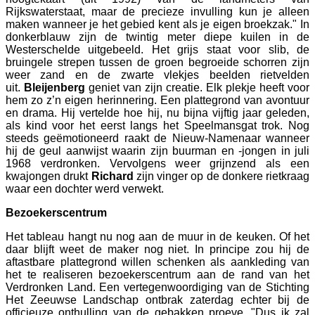
Rijkswaterstaat, maar de precieze invulling kun je alleen
maken wanneer je het gebied kent als je eigen broekzak." In
donkerblauw zijn de twintig meter diepe kuilen in de
Westerschelde uitgebeeld. Het grijs staat voor slib, de
bruingele strepen tussen de groen begroeide schorren zijn
weer zand en de zwarte vlekjes beelden rietvelden
uit.
Bleijenberg
geniet van zijn creatie. Elk plekje heeft voor
hem zo z’n eigen herinnering. Een plattegrond van avontuur
en drama. Hij vertelde hoe hij, nu bijna vijftig jaar geleden,
als kind voor het eerst langs het Speelmansgat trok. Nog
steeds geëmotioneerd raakt de Nieuw-Namenaar wanneer
hij de geul aanwijst waarin zijn buurman en -jongen in juli
1968 verdronken. Vervolgens weer grijnzend als een
kwajongen drukt
Richard
zijn vinger op de donkere rietkraag
waar een dochter werd verwekt.
Bezoekerscentrum
Het tableau hangt nu nog aan de muur in de keuken. Of het
daar blijft weet de maker nog niet. In principe zou hij de
aftastbare plattegrond willen schenken als aankleding van
het te realiseren bezoekerscentrum aan de rand van het
Verdronken Land. Een vertegenwoordiging van de Stichting
Het Zeeuwse Landschap ontbrak zaterdag echter bij de
officieuze onthulling van de gebakken proeve. "Dus ik zal