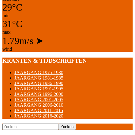
29°C
min
31°C
max
1.79m/s
➤
wind
KRANTEN & TIJDSCHRIFTEN
JAARGANG 1975-1980
JAARGANG 1981-1985
JAARGANG 1986-1990
JAARGANG 1991-1995
JAARGANG 1996-2000
JAARGANG 2001-2005
JAARGANG 2006-2010
JAARGANG 2011-2015
JAARGANG 2016-2020
Zoeken