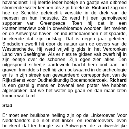
havendienst. Hij leerde ieder hoekje en gaatje van ditbreed
stromende water kennen als zijn broekzak
Richard
zag ook
.
hoe de Schelde geleidelijk verstikte in de drek van de
mensen en hun industrie. Zo werd hij een gemotiveerd
supporter van Greenpeace. Toen hij dat in een
kranteninterview ooit in onverbloemde woorden liet merken
en de Antwerpse haven- en industriebaronnen niet spaarde,
betekende dat zijn ontslag. Dat is negen jaar geleden.
Sindsdien zwerft hij door de natuur aan de oevers van de
Westerschelde. Hij werd vrijwillig gids in het Verdronken
Land van Saeftinghe. Als er niets te gidsen valt zwerft hij in
zijn eentje over de schorren. Zijn ogen zien alles. Een
uitgespoeld scherfje aardewerk bracht hem ooit aan het
graven. Inmiddels heeft hij zich bekwaamd in de archeologie
en is in zijn streek een gewaardeerd correspondent van de
Rijksdienst voor Oudheidkundig Bodemonderzoek.
Richard
is een gezellig mens en bovenal een prater. We hebben
afgesproken dat we het water op gaan en dan maar laten
komen wat komt.
Stad
Er moet een bruikbare helling zijn op de Linkeroever. Voor
Nederlanders die niet met linker- en rechteroevers leven
betekent dat ter hoogte van Antwerpen de zuidwestelijke