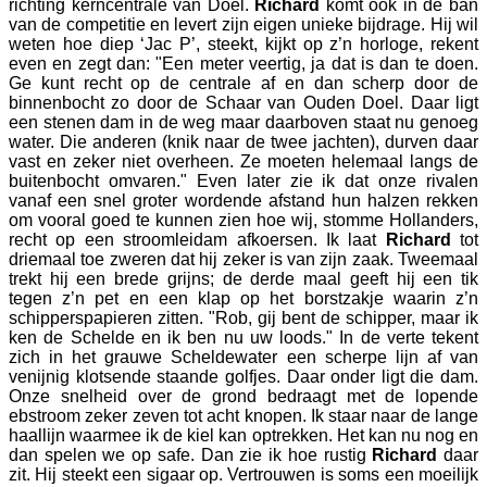
richting kerncentrale van Doel.
Richard
komt ook in de ban
van de competitie en levert zijn eigen unieke bijdrage. Hij wil
weten hoe diep ‘Jac P’, steekt, kijkt op z’n horloge, rekent
even en zegt dan: "Een meter veertig, ja dat is dan te doen.
Ge kunt recht op de centrale af en dan scherp door de
binnenbocht zo door de Schaar van Ouden Doel. Daar ligt
een stenen dam in de weg maar daarboven staat nu genoeg
water. Die anderen (knik naar de twee jachten), durven daar
vast en zeker niet overheen. Ze moeten helemaal langs de
buitenbocht omvaren." Even later zie ik dat onze rivalen
vanaf een snel groter wordende afstand hun halzen rekken
om vooral goed te kunnen zien hoe wij, stomme Hollanders,
recht op een stroomleidam afkoersen. Ik laat
Richard
tot
driemaal toe zweren dat hij zeker is van zijn zaak. Tweemaal
trekt hij een brede grijns; de derde maal geeft hij een tik
tegen z’n pet en een klap op het borstzakje waarin z’n
schipperspapieren zitten. "Rob, gij bent de schipper, maar ik
ken de Schelde en ik ben nu uw loods." In de verte tekent
zich in het grauwe Scheldewater een scherpe lijn af van
venijnig klotsende staande golfjes. Daar onder ligt die dam.
Onze snelheid over de grond bedraagt met de lopende
ebstroom zeker zeven tot acht knopen. Ik staar naar de lange
haallijn waarmee ik de kiel kan optrekken. Het kan nu nog en
dan spelen we op safe. Dan zie ik hoe rustig
Richard
daar
zit. Hij steekt een sigaar op. Vertrouwen is soms een moeilijk