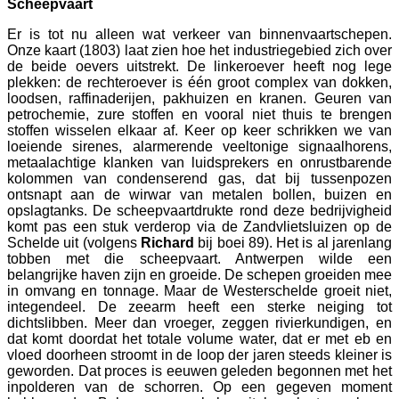
Scheepvaart
Er is tot nu alleen wat verkeer van binnenvaartschepen.
Onze kaart (1803) laat zien hoe het industriegebied zich over
de beide oevers uitstrekt. De linkeroever heeft nog lege
plekken: de rechteroever is één groot complex van dokken,
loodsen, raffinaderijen, pakhuizen en kranen. Geuren van
petrochemie, zure stoffen en vooral niet thuis te brengen
stoffen wisselen elkaar af. Keer op keer schrikken we van
loeiende sirenes, alarmerende veeltonige signaalhorens,
metaalachtige klanken van luidsprekers en onrustbarende
kolommen van condenserend gas, dat bij tussenpozen
ontsnapt aan de wirwar van metalen bollen, buizen en
opslagtanks. De scheepvaartdrukte rond deze bedrijvigheid
komt pas een stuk verderop via de Zandvlietsluizen op de
Schelde uit (volgens
Richard
bij boei 89). Het is al jarenlang
tobben met die scheepvaart. Antwerpen wilde een
belangrijke haven zijn en groeide. De schepen groeiden mee
in omvang en tonnage. Maar de Westerschelde groeit niet,
integendeel. De zeearm heeft een sterke neiging tot
dichtslibben. Meer dan vroeger, zeggen rivierkundigen, en
dat komt doordat het totale volume water, dat er met eb en
vloed doorheen stroomt in de loop der jaren steeds kleiner is
geworden. Dat proces is eeuwen geleden begonnen met het
inpolderen van de schorren. Op een gegeven moment