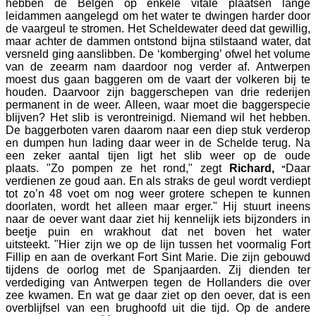
hebben de Belgen op enkele vitale plaatsen lange
leidammen aangelegd om het water te dwingen harder door
de vaargeul te stromen. Het Scheldewater deed dat gewillig,
maar achter de dammen ontstond bijna stilstaand water, dat
versneld ging aanslibben. De ‘komberging’ ofwel het volume
van de zeearm nam daardoor nog verder af. Antwerpen
moest dus gaan baggeren om de vaart der volkeren bij te
houden. Daarvoor zijn baggerschepen van drie rederijen
permanent in de weer. Alleen, waar moet die baggerspecie
blijven? Het slib is verontreinigd. Niemand wil het hebben.
De baggerboten varen daarom naar een diep stuk verderop
en dumpen hun lading daar weer in de Schelde terug. Na
een zeker aantal tijen ligt het slib weer op de oude
plaats. "Zo pompen ze het rond," zegt
Richard,
Daar
"
verdienen ze goud aan. En als straks de geul wordt verdiept
tot zo’n 48 voet om nog weer grotere schepen te kunnen
doorlaten, wordt het alleen maar erger." Hij stuurt ineens
naar de oever want daar ziet hij kennelijk iets bijzonders in
beetje puin en wrakhout dat net boven het water
uitsteekt. "Hier zijn we op de lijn tussen het voormalig Fort
Fillip en aan de overkant Fort Sint Marie. Die zijn gebouwd
tijdens de oorlog met de Spanjaarden. Zij dienden ter
verdediging van Antwerpen tegen de Hollanders die over
zee kwamen. En wat ge daar ziet op den oever, dat is een
overblijfsel van een brughoofd uit die tijd. Op de andere