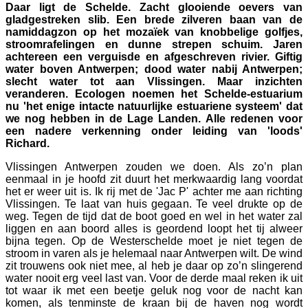
Daar ligt de Schelde. Zacht glooiende oevers van
gladgestreken slib. Een brede zilveren baan van de
namiddagzon op het mozaïek van knobbelige golfjes,
stroomrafelingen en dunne strepen schuim. Jaren
achtereen een verguisde en afgeschreven rivier. Giftig
water boven Antwerpen; dood water nabij Antwerpen;
slecht water tot aan Vlissingen. Maar inzichten
veranderen. Ecologen noemen het Schelde-estuarium
nu 'het enige intacte natuurlijke estuariene systeem' dat
we nog hebben in de Lage Landen. Alle redenen voor
een nadere verkenning onder leiding van 'loods'
Richard.
Vlissingen Antwerpen zouden we doen. Als zo’n plan
eenmaal in je hoofd zit duurt het merkwaardig lang voordat
het er weer uit is. Ik rij met de 'Jac P' achter me aan richting
Vlissingen. Te laat van huis gegaan. Te veel drukte op de
weg. Tegen de tijd dat de boot goed en wel in het water zal
liggen en aan boord alles is geordend loopt het tij alweer
bijna tegen. Op de Westerschelde moet je niet tegen de
stroom in varen als je helemaal naar Antwerpen wilt. De wind
zit trouwens ook niet mee, al heb je daar op zo’n slingerend
water nooit erg veel last van. Voor de derde maal reken ik uit
tot waar ik met een beetje geluk nog voor de nacht kan
komen, als tenminste de kraan bij de haven nog wordt