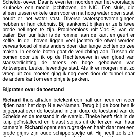
Schelde- oever. Daar is even ten noorden van het voorstadje
Kruibeke een mooie jachthaven, de NIC. Een sluis, die
alleen tussen enkele uren voor en na hoog water open staat,
houdt er het water vast. Diverse watersportverenigingen
hebben er hun clubhuis. Bij aankomst blijken er zelfs twee
brede hellingen te zijn. Probleemloos rolt ‘Jac P,’ van de
trailer. Een uur later is de rommel aan de kant en geurt er
koffie. In de haven liggen veel jachten die ofwel worden
verwaarloosd of niets anders doen dan lange tochten op zee
maken. In enkele boten gaat de verlichting aan. Tussen de
bomen door zie ik op de Rechteroever in een gloed van
stadsverlichting de torens en hoge gebouwen van
Antwerpen. Leuke, levendige stad. Als ik er morgen niet zo
vroeg uit zou moeten ging ik nog even door de tunnel naar
de andere kant om een pintje te pakken.
Bijpraten over de toestand
Richard
thuis afhalen betekent een half uur heen en weer
rijden naar het dorp Nieuw-Namen. Terug bij de boot ben ik
bijgepraat over de toestand in zijn dorp, de toestand van de
Schelde en de toestand in de wereld. Tineke heeft zich in de
kuip geïnstalleerd en blaast stofjes uit de lenzen van haar
camera’s.
Richard
opent een rugzakje en haalt daar met een
brede grijns zijn oude schipperspetje uit. Hij heeft zelfs z’n