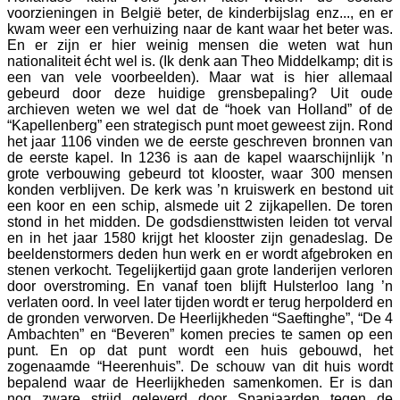
voorzieningen in België beter, de kinderbijslag enz..., en er
kwam weer een verhuizing naar de kant waar het beter was.
En er zijn er hier weinig mensen die weten wat hun
nationaliteit écht wel is. (Ik denk aan Theo Middelkamp; dit is
een van vele voorbeelden). Maar wat is hier allemaal
gebeurd door deze huidige grensbepaling? Uit oude
archieven weten we wel dat de “hoek van Holland” of de
“Kapellenberg” een strategisch punt moet geweest zijn. Rond
het jaar 1106 vinden we de eerste geschreven bronnen van
de eerste kapel. In 1236 is aan de kapel waarschijnlijk ’n
grote verbouwing gebeurd tot klooster, waar 300 mensen
konden verblijven. De kerk was ’n kruiswerk en bestond uit
een koor en een schip, alsmede uit 2 zijkapellen. De toren
stond in het midden. De godsdiensttwisten leiden tot verval
en in het jaar 1580 krijgt het klooster zijn genadeslag. De
beeldenstormers deden hun werk en er wordt afgebroken en
stenen verkocht. Tegelijkertijd gaan grote landerijen verloren
door overstroming. En vanaf toen blijft Hulsterloo lang ’n
verlaten oord. In veel later tijden wordt er terug herpolderd en
de gronden verworven. De Heerlijkheden “Saeftinghe”, “De 4
Ambachten” en “Beveren” komen precies te samen op een
punt. En op dat punt wordt een huis gebouwd, het
zogenaamde “Heerenhuis”. De schouw van dit huis wordt
bepalend waar de Heerlijkheden samenkomen. Er is dan
nog zware strijd geleverd door Spanjaarden tegen de