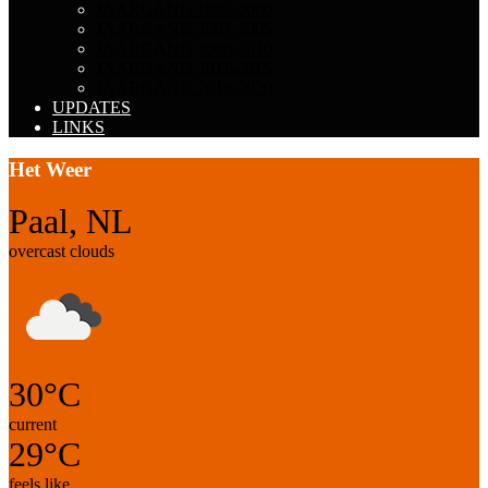
JAARGANG 1996-2000
JAARGANG 2001-2005
JAARGANG 2006-2010
JAARGANG 2011-2015
JAARGANG 2016-2020
UPDATES
LINKS
Het Weer
Paal, NL
overcast clouds
30°C
current
29°C
feels like