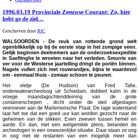
1996.03.19 Provinciale Zeeuwse Courant: Zo, hier
hebt ge de ziel…
Geschreven door
RtC
WALSOORDEN - De reuk van rottende grond welt
ogenblikkelijk op bij de eerste stap in het zompige veen.
Gelijk beginnen deelnemers aan de onderzoeksexpeditie
in Saeftinghe te wroeten naar het verleden. Smurrie van
ver voor de Westerse jaartelling dringt de poriën binnen.
Nagels vullen zich met rouwrandjes, bijna te waardevol
om - eenmaal thuis - zomaar schoon te peuren.
Het vletje (De Hudson) van Fred Talle,
onderwaterarcheoloog uit Schiedam, dobbert kalm in de
vroege maandagochtenddeining van de grote
containerschepen , dicht onder de steil afgeslagen
veenoever aan de Marlemonsche Plaat. De lage waterstand
laat het toe dat een goed uur kan worden gezocht naar de
geheimen van de slikken. Even zweven tussen hemel en
aarde. En dan, met een welgemikte plens, belanden de
archeologen in een onwezenlijke situatie. Daar staan ze oog
in oog met de restanten van een mogelijk meer dan