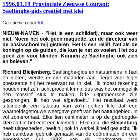
1996.01.19 Provinciale Zeeuwse Courant:
Saeftinghe-gids creatief met klei
Geschreven door
RtC
NIEUW-NAMEN - "Het is een schilderij, maar ook weer
niet. Noem het ook geen maquette, zei de directeur van
de basisschool mij gisteren. Het is een reliëf. Net als de
koningin op de gulden, die kun je net zo voelen. Het zou
goed zijn voor blinden. Kunnen ze Saeftinghe ook zien
en beleven."
Richard Bleijenberg
Saeftinghe-gids en natuurmens in hart
,
en nieren, werkte er drie maanden aan. Tegel voor tegel
boetseerde hij het reservaat na in klei. "Ik moest rekening
houden met zo’n acht procent krimp, dus was het onmogelijk
één massief stuk te maken. Drie uitprobeersels zijn
gesprongen. Ik heb wat afgevloekt." Het resultaat werd
uiteindelijk een tableau van zo’n dertien kilo dat een
waarheidsgetrouwe weergave geeft van het natuurgebied. In
vol zomerornaat. Elke tien centimeter is op de gedroogde-
kleikaart in het echt een kilometer. Elke geul die
Bleijenberg
heeft uitgesneden, heeft hij ook in werkelijkheid geslecht. "Ik
heb dankbaar gebruik gemaakt van de coördinaten en een
hoogtekaart (uit 1992) van de landmeters van