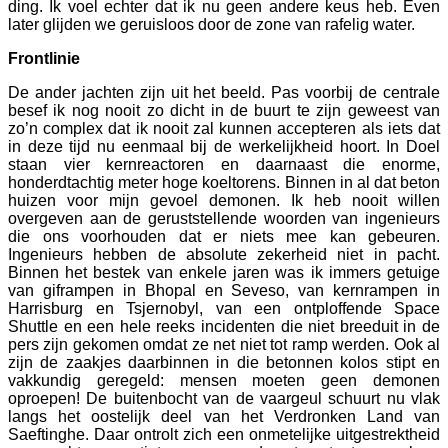
ding. Ik voel echter dat ik nu geen andere keus heb. Even
later glijden we geruisloos door de zone van rafelig water.
Frontlinie
De ander jachten zijn uit het beeld. Pas voorbij de centrale
besef ik nog nooit zo dicht in de buurt te zijn geweest van
zo’n complex dat ik nooit zal kunnen accepteren als iets dat
in deze tijd nu eenmaal bij de werkelijkheid hoort. In Doel
staan vier kernreactoren en daarnaast die enorme,
honderdtachtig meter hoge koeltorens. Binnen in al dat beton
huizen voor mijn gevoel demonen. Ik heb nooit willen
overgeven aan de geruststellende woorden van ingenieurs
die ons voorhouden dat er niets mee kan gebeuren.
Ingenieurs hebben de absolute zekerheid niet in pacht.
Binnen het bestek van enkele jaren was ik immers getuige
van giframpen in Bhopal en Seveso, van kernrampen in
Harrisburg en Tsjernobyl, van een ontploffende Space
Shuttle en een hele reeks incidenten die niet breeduit in de
pers zijn gekomen omdat ze net niet tot ramp werden. Ook al
zijn de zaakjes daarbinnen in die betonnen kolos stipt en
vakkundig geregeld: mensen moeten geen demonen
oproepen! De buitenbocht van de vaargeul schuurt nu vlak
langs het oostelijk deel van het Verdronken Land van
Saeftinghe. Daar ontrolt zich een onmetelijke uitgestrektheid