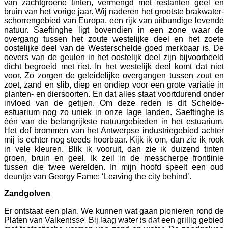
van zachtgroene tinten, vermengd met restanten geel en
bruin van het vorige jaar. Wij naderen het grootste brakwater-
schorrengebied van Europa, een rijk van uitbundige levende
natuur. Saeftinghe ligt bovendien in een zone waar de
overgang tussen het zoute westelijke deel en het zoete
oostelijke deel van de Westerschelde goed merkbaar is. De
oevers van de geulen in het oostelijk deel zijn bijvoorbeeld
dicht begroeid met riet. In het westelijk deel komt dat niet
voor. Zo zorgen de geleidelijke overgangen tussen zout en
zoet, zand en slib, diep en ondiep voor een grote variatie in
planten- en diersoorten. En dat alles staat voortdurend onder
invloed van de getijen. Om deze reden is dit Schelde-
estuarium nog zo uniek in onze lage landen. Saeftinghe is
één van de belangrijkste natuurgebieden in het estuarium.
Het dof brommen van het Antwerpse industriegebied achter
mij is echter nog steeds hoorbaar. Kijk ik om, dan zie ik rook
in vele kleuren. Blik ik vooruit, dan zie ik duizend tinten
groen, bruin en geel. Ik zeil in de messcherpe frontlinie
tussen die twee werelden. In mijn hoofd speelt een oud
deuntje van Georgy Fame: ‘Leaving the city behind’.
Zandgolven
Er ontstaat een plan. We kunnen wat gaan pionieren rond de
Platen van Valkenisse. Bij laag water is dat een grillig gebied
© 2019 Land Van Saeftinghe