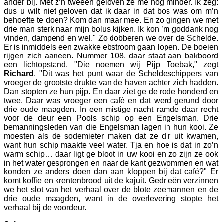
ander bij. Met z’n tweeën geloven ze me nog minder. Ik zeg:
dus u wilt niet geloven dat ik daar in dat bos was om m’n
behoefte te doen? Kom dan maar mee. En zo gingen we met
drie man sterk naar mijn bolus kijken. Ik kon ’m goddank nog
vinden, dampend en wel." Zo dobberen we over de Schelde.
Er is inmiddels een zwakke ebstroom gaan lopen. De boeien
rijgen zich aaneen. Nummer 108, daar staat aan bakboord
een lichtopstand. "Die noemen wij Pijp Toebak," zegt
Richard
. "Dit was het punt waar de Scheldeschippers van
vroeger de grootste drukte van de haven achter zich hadden.
Dan stopten ze hun pijp. En daar ziet ge de rode honderd en
twee. Daar was vroeger een café en dat werd gerund door
drie oude maagden. In een mistige nacht ramde daar recht
voor de deur een Pools schip op een Engelsman. Drie
bemanningsleden van die Engelsman lagen in hun kooi. Ze
moesten als de sodemieter maken dat ze d’r uit kwamen,
want hun schip maakte veel water. Tja en hoe is dat in zo’n
warm schip… daar ligt ge bloot in uw kooi en zo zijn ze ook
in het water gesprongen en naar de kant gezwommen en wat
konden ze anders doen dan aan kloppen bij dat café?" Er
komt koffie en krentenbrood uit de kajuit. Gedrieën verzinnen
we het slot van het verhaal over de blote zeemannen en de
drie oude maagden, want in de overlevering stopte het
verhaal bij de voordeur.