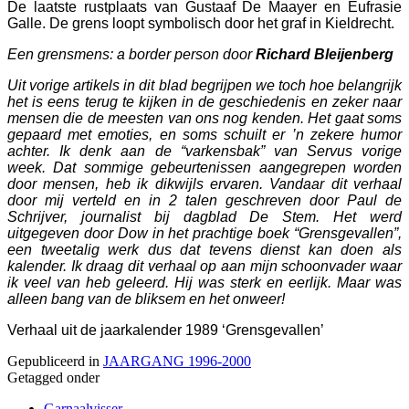
De laatste rustplaats van Gustaaf De Maayer en Eufrasie
Galle. De grens loopt symbolisch door het graf in Kieldrecht.
Een grensmens: a border person door
Richard Bleijenberg
Uit vorige artikels in dit blad begrijpen we toch hoe belangrijk
het is eens terug te kijken in de geschiedenis en zeker naar
mensen die de meesten van ons nog kenden. Het gaat soms
gepaard met emoties, en soms schuilt er ’n zekere humor
achter. Ik denk aan de “varkensbak” van Servus vorige
week. Dat sommige gebeurtenissen aangegrepen worden
door mensen, heb ik dikwijls ervaren. Vandaar dit verhaal
door mij verteld en in 2 talen geschreven door Paul de
Schrijver, journalist bij dagblad De Stem. Het werd
uitgegeven door Dow in het prachtige boek “Grensgevallen”,
een tweetalig werk dus dat tevens dienst kan doen als
kalender. Ik draag dit verhaal op aan mijn schoonvader waar
ik veel van heb geleerd. Hij was sterk en eerlijk. Maar was
alleen bang van de bliksem en het onweer!
Verhaal uit de jaarkalender 1989 ‘Grensgevallen’
Gepubliceerd in
JAARGANG 1996-2000
Getagged onder
Garnaalvisser