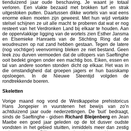
tienduizend jaar oude beschaving. Je waant je totaal
verloren. Een vlakte bezaaid met brokken turf en strak
uitgestoken putten. Daartussen dikke wortels van wat eens
enorme eiken moeten zijn geweest. Met hun wijd vertakte
stelsel schijnen ze uit alle macht te proberen dat wat er nog
resteert van het Verdronken Land bij elkaar te houden. Aan
de oppervlakkige ligging van de wortels zien Esther Jansma
en Elsemieke Hanraets van de Stichting Ring dat de
woudreuzen op nat zand hebben gestaan. Tegen de latere
(nog vochtiger) veenvorming bleken ze niet bestand. Geen
leek zou durven vermoeden dat de uitlopers van Saeftinghe
ooit bedekt gingen onder een machtig bos. Eiken, essen en
tal van andere soorten stonden dicht op elkaar. Het was in
die omstandigheid dat groepen jagers er hun basiskamp
opsloegen. In de Nieuwe Steentijd volgden de
rondtrekkende boeren.
Skeletten
Vorige maand nog vond de Westkappelse prehistoricus
Hans Jongepier in vuurstenen het bewijs van zo’n
achtduizend jaar oude nederzettingen. De 'buit' bedraagt,
sinds de Saeftinghe - gidsen
Richard Bleijenberg
en Jean
Maebe een goed jaar geleden op de tot dusver oudste
vondsten in het gebied stuitten, inmiddels meer dan zestig