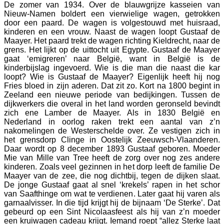
De zomer van 1934. Over de blauwgrijze kasseien van
Nieuw-Namen boldert een vierwielige wagen, getrokken
door een paard. De wagen is volgestouwd met huisraad,
kinderen en een vrouw. Naast de wagen loopt Gustaaf de
Maayer. Het paard trekt de wagen richting Kieldrecht, naar de
grens. Het lijkt op de uittocht uit Egypte. Gustaaf de Maayer
gaat ‘emigreren’ naar België, want in België is de
kinderbijslag ingevoerd. Wie is die man die naast die kar
loopt? Wie is Gustaaf de Maayer? Eigenlijk heeft hij nog
Fries bloed in zijn aderen. Dat zit zo. Kort na 1800 begint in
Zeeland een nieuwe periode van bedijkingen. Tussen de
dijkwerkers die overal in het land worden geronseld bevindt
zich ene Lamber de Maayer. Als in 1830 België en
Nederland in oorlog raken trekt een aantal van z’n
nakomelingen de Westerschelde over. Ze vestigen zich in
het grensdorp Clinge in Oostelijk Zeeuwsch-Vlaanderen.
Daar wordt op 8 december 1893 Gustaaf geboren. Moeder
Mie van Mille van Tree heeft de zorg over nog zes andere
kinderen. Zoals veel gezinnen in het dorp leeft de familie De
Maayer van de zee, die nog dichtbij, tegen de dijken slaat.
De jonge Gustaaf gaat al snel ‘krekels’ rapen in het schor
van Saafthinge om wat te verdienen. Later gaat hij varen als
garnaalvisser. In die tijd krijgt hij de bijnaam ‘De Sterke’. Dat
gebeurd op een Sint Nicolaasfeest als hij van z’n moeder
een kruiwagen cadeau krijgt. Iemand roept “allez Sterke laat