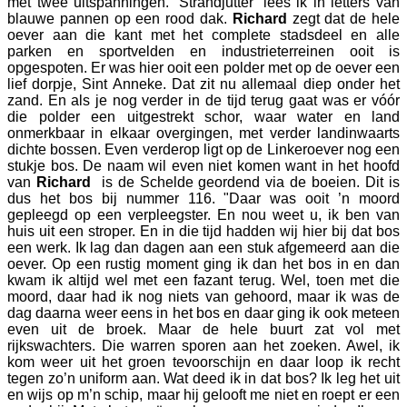
met twee uitspanningen. ‘Strandjutter’ lees ik in letters van
blauwe pannen op een rood dak.
Richard
zegt dat de hele
oever aan die kant met het complete stadsdeel en alle
parken en sportvelden en industrieterreinen ooit is
opgespoten. Er was hier ooit een polder met op de oever een
lief dorpje, Sint Anneke. Dat zit nu allemaal diep onder het
zand. En als je nog verder in de tijd terug gaat was er vóór
die polder een uitgestrekt schor, waar water en land
onmerkbaar in elkaar overgingen, met verder landinwaarts
dichte bossen. Even verderop ligt op de Linkeroever nog een
stukje bos. De naam wil even niet komen want in het hoofd
van
Richard
is de Schelde geordend via de boeien. Dit is
dus het bos bij nummer 116. "Daar was ooit ’n moord
gepleegd op een verpleegster. En nou weet u, ik ben van
huis uit een stroper. En in die tijd hadden wij hier bij dat bos
een werk. Ik lag dan dagen aan een stuk afgemeerd aan die
oever. Op een rustig moment ging ik dan het bos in en dan
kwam ik altijd wel met een fazant terug. Wel, toen met die
moord, daar had ik nog niets van gehoord, maar ik was de
dag daarna weer eens in het bos en daar ging ik ook meteen
even uit de broek. Maar de hele buurt zat vol met
rijkswachters. Die warren sporen aan het zoeken. Awel, ik
kom weer uit het groen tevoorschijn en daar loop ik recht
tegen zo’n uniform aan. Wat deed ik in dat bos? Ik leg het uit
en wijs op m’n schip, maar hij gelooft me niet en roept er een