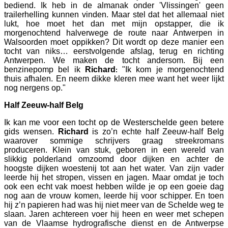
bediend. Ik heb in de almanak onder 'Vlissingen' geen
trailerhelling kunnen vinden. Maar stel dat het allemaal niet
lukt, hoe moet het dan met mijn opstapper, die ik
morgenochtend halverwege de route naar Antwerpen in
Walsoorden moet oppikken? Dit wordt op deze manier een
tocht van niks… eerstvolgende afslag, terug en richting
Antwerpen. We maken de tocht andersom. Bij een
benzinepomp bel ik
Richard
"Ik kom je morgenochtend
:
thuis afhalen. En neem dikke kleren mee want het weer lijkt
nog nergens op."
Half Zeeuw-half Belg
Ik kan me voor een tocht op de Westerschelde geen betere
gids wensen.
Richard
is zo’n echte half Zeeuw-half Belg
waarover sommige schrijvers graag streekromans
produceren. Klein van stuk, geboren in een wereld van
slikkig polderland omzoomd door dijken en achter de
hoogste dijken woestenij tot aan het water. Van zijn vader
leerde hij het stropen, vissen en jagen. Maar omdat je toch
ook een echt vak moest hebben wilde je op een goeie dag
nog aan de vrouw komen, leerde hij voor schipper. En toen
hij z’n papieren had was hij niet meer van de Schelde weg te
slaan. Jaren achtereen voer hij heen en weer met schepen
van de Vlaamse hydrografische dienst en de Antwerpse