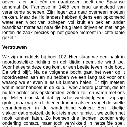
oever is er ook één en daartussen heeft ene Spaanse
generaal De Farnesse in 1485 een brug aangelegd van
verankerde schepen. Zijn leger zou daar overheen moeten
trekken. Maar de Hollanders hebben tijdens een opkomend
water een vloot van schepen vol kruit en pek en ander
brandbaar materiaal naar die brug laten drijven en met lange
lonten de zaak precies op het goede moment in lichte laaie
gezet."
Vertrouwen
We zijn inmiddels bij boei 102. Hier slaan we een haak in
noordoostelijke richting en gelijktijdig neemt de wind toe.
Voor het eerst deze dag komt er een beetje leven in de boot.
De wind blijft. Na de volgende bocht gaat het weer op ’t
noordwesten aan en nu hebben we een lang rak voor ons
waarop we er even alles uit kunnen halen. Er zijn meteen
wat minder babbels in de kuip. Twee andere jachten, die tot
nu toe achter ons opstoomden, zetten zeil en varen met ons
op. Meteen ontstaat dat typische wedstrijdgevoel. Zij zijn
groter, maar wij zijn lichter en kunnen als een vogel de snelle
veranderingen in de windrichting volgen. Een tikkeltje
vlakker dat grootzeil, de fok iets meer ruimte… we zullen het
nooit kunnen laten. Zo koersen drie jachten, zonder enig
onderling contact, maar toch verwikkeld in hetzelfde spel,