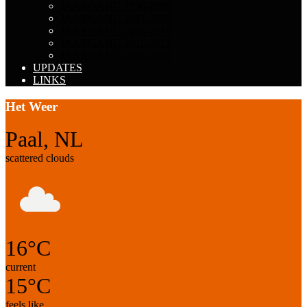
JAARGANG 1996-2000
JAARGANG 2001-2005
JAARGANG 2006-2010
JAARGANG 2011-2015
JAARGANG 2016-2020
UPDATES
LINKS
Het Weer
Paal, NL
scattered clouds
16°C
current
15°C
feels like