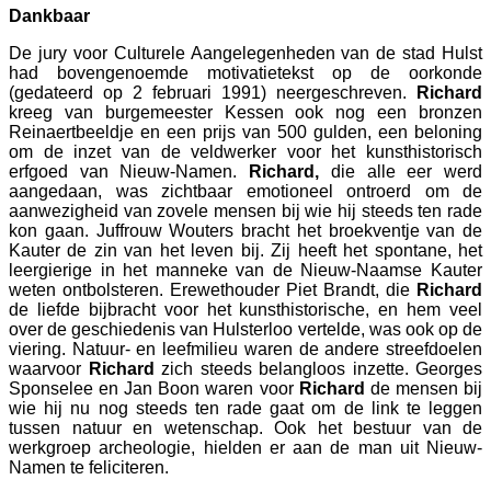
Dankbaar
De jury voor Culturele Aangelegenheden van de stad Hulst
had bovengenoemde motivatietekst op de oorkonde
(gedateerd op 2 februari 1991) neergeschreven.
Richard
kreeg van burgemeester Kessen ook nog een bronzen
Reinaertbeeldje en een prijs van 500 gulden, een beloning
om de inzet van de veldwerker voor het kunsthistorisch
erfgoed van Nieuw-Namen.
Richard,
die alle eer werd
aangedaan, was zichtbaar emotioneel ontroerd om de
aanwezigheid van zovele mensen bij wie hij steeds ten rade
kon gaan. Juffrouw Wouters bracht het broekventje van de
Kauter de zin van het leven bij. Zij heeft het spontane, het
leergierige in het manneke van de Nieuw-Naamse Kauter
weten ontbolsteren. Erewethouder Piet Brandt, die
Richard
de liefde bijbracht voor het kunsthistorische, en hem veel
over de geschiedenis van Hulsterloo vertelde, was ook op de
viering. Natuur- en leefmilieu waren de andere streefdoelen
waarvoor
Richard
zich steeds belangloos inzette. Georges
Sponselee en Jan Boon waren voor
Richard
de mensen bij
wie hij nu nog steeds ten rade gaat om de link te leggen
tussen natuur en wetenschap. Ook het bestuur van de
werkgroep archeologie, hielden er aan de man uit Nieuw-
Namen te feliciteren.