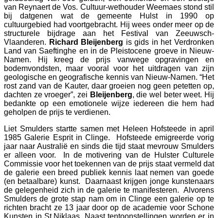
van Reynaert de Vos. Cultuur-wethouder Weemaes stond stil
bij datgenen wat de gemeente Hulst in 1990 op
cultuurgebied had voortgebracht. Hij wees onder meer op de
structurele bijdrage aan het Festival van Zeeuwsch-
Vlaanderen.
Richard Bleijenberg
is gids in het Verdronken
Land van Saeftinghe en in de Pleistocene groeve in Nieuw-
Namen. Hij kreeg de prijs vanwege opgravingen en
bodemvondsten, maar vooral voor het uitdragen van zijn
geologische en geografische kennis van Nieuw-Namen. “Het
rost zand van de Kauter, daar groeien nog geen petetten op,
dachten ze vroeger”, zei
Bleijenberg
, die wel beter weet. Hij
bedankte op een emotionele wijze iedereen die hem had
geholpen de prijs te verdienen.
Liet Smulders startte samen met Heleen Hofsteede in april
1985 Galerie Esprit in Clinge. Hofsteede emigreerde vorig
jaar naar Australië en sinds die tijd staat mevrouw Smulders
er alleen voor. In de motivering van de Hulster Culturele
Commissie voor het toekennen van de prijs staat vermeld dat
de galerie een breed publiek kennis laat nemen van goede
(en betaalbare) kunst. Daarnaast krijgen jonge kunstenaars
de gelegenheid zich in de galerie te manifesteren. Alvorens
Smulders de grote stap nam om in Clinge een galerie op te
richten bracht ze 13 jaar door op de academie voor Schone
Kunsten in St.Niklaas. Naast tentoonstellingen worden er in