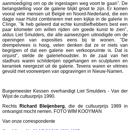
aanmoediging om op de ingeslagen weg voort te gaan". De
belangstelling voor de galerie blijkt groot te zijn. Er komen
vooral vele mensen uit België en Noord-Nederland, die een
dagje naar Hulst combineren met een kijkje in de galerie in
Clinge. "Ik heb geleerd dat echte kunstliefhebbers best een
paar kilometer om willen rijden om goede kunst te zien",
aldus Liet Smulders, die alle aanwezigen uitnodigde om de
openingen van exposities eens bij te wonen. "De
drempelvrees is hoog, velen denken dat ze er niets van
begrijpen of dat een galerie een verkoopruimte is. Dat is
onjuist", stelde de galeriehoudster. In de zaal van het
stadhuis waren schilderijen opgehangen en sculpturen en
keramiek neergezet uit de galerie. Tevens waren er vitrines
gevuld met voorwerpen van opgravingen in Nieuw-Namen.
Burgemeester Kessen overhandigt Liet Smulders - Van der
Wijst de cultuurprijs 1990.
Rechts
Richard Bleijenberg
, die de cultuurprijs 1989 in
ontvangst mocht nemen. FOTO WIM KOOYMAN
Van onze correspondente