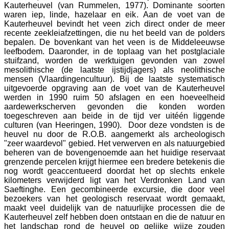
Kauterheuvel (van Rummelen, 1977). Dominante soorten
waren iep, linde, hazelaar en eik. Aan de voet van de
Kauterheuvel bevindt het veen zich direct onder de meer
recente zeekleiafzettingen, die nu het beeld van de polders
bepalen. De bovenkant van het veen is de Middeleeuwse
leefbodem. Daaronder, in de toplaag van het postglaciale
stuifzand, worden de werktuigen gevonden van zowel
mesolithische (de laatste ijstijdjagers) als neolithische
mensen (Vlaardingencultuur). Bij de laatste systematisch
uitgevoerde opgraving aan de voet van de Kauterheuvel
werden in 1990 ruim 50 afslagen en een hoeveelheid
aardewerkscherven gevonden die konden worden
toegeschreven aan beide in de tijd ver uitéén liggende
culturen (van Heeringen, 1990). Door deze vondsten is de
heuvel nu door de R.O.B. aangemerkt als archeologisch
"zeer waardevol" gebied. Het verwerven en als natuurgebied
beheren van de bovengenoemde aan het huidige reservaat
grenzende percelen krijgt hiermee een bredere betekenis die
nog wordt geaccentueerd doordat het op slechts enkele
kilometers verwijderd ligt van het Verdronken Land van
Saeftinghe. Een gecombineerde excursie, die door veel
bezoekers van het geologisch reservaat wordt gemaakt,
maakt veel duidelijk van de natuurlijke processen die de
Kauterheuvel zelf hebben doen ontstaan en die de natuur en
het landschap rond de heuvel op gelijke wijze zouden