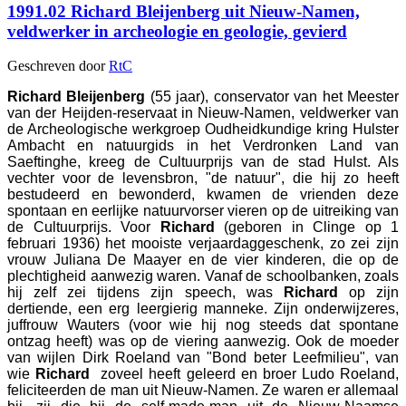
1991.02 Richard Bleijenberg uit Nieuw-Namen,
veldwerker in archeologie en geologie, gevierd
Geschreven door
RtC
Richard Bleijenberg
(55 jaar), conservator van het Meester
van der Heijden-reservaat in Nieuw-Namen, veldwerker van
de Archeologische werkgroep Oudheidkundige kring Hulster
Ambacht en natuurgids in het Verdronken Land van
Saeftinghe, kreeg de Cultuurprijs van de stad Hulst. Als
vechter voor de levensbron, "de natuur", die hij zo heeft
bestudeerd en bewonderd, kwamen de vrienden deze
spontaan en eerlijke natuurvorser vieren op de uitreiking van
de Cultuurprijs. Voor
Richard
(geboren in Clinge op 1
februari 1936) het mooiste verjaardaggeschenk, zo zei zijn
vrouw Juliana De Maayer en de vier kinderen, die op de
plechtigheid aanwezig waren. Vanaf de schoolbanken, zoals
hij zelf zei tijdens zijn speech, was
Richard
op zijn
dertiende, een erg leergierig manneke. Zijn onderwijzeres,
juffrouw Wauters (voor wie hij nog steeds dat spontane
ontzag heeft) was op de viering aanwezig. Ook de moeder
van wijlen Dirk Roeland van "Bond beter Leefmilieu", van
wie
Richard
zoveel heeft geleerd en broer Ludo Roeland,
feliciteerden de man uit Nieuw-Namen. Ze waren er allemaal