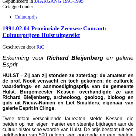
Gepubliceerd in
JAARGANG 1991-1995
Getagged onder
Cultuurprijs
1991.02.04 Provinciale Zeeuwse Courant:
Cultuurprijzen Hulst uitgereikt
Geschreven door
RtC
Erkenning voor
Richard Bleijenberg
en galerie
Esprit
HULST - Zij aan zij stonden ze zaterdag: de amateur en
de prof. Nooit verwacht en toch gekomen: de culturele
waarderings- en aanmoedigingsprijs van de gemeente
Hulst. Burgemeester Kessen overhandigde ze aan
Richard Bleijenberg, archeoloog, geoloog, bioloog en
gids uit Nieuw-Namen en Liet Smulders, eigenaar van
galerie Esprit in Clinge.
Twee totaal verschillende laureaten, stelde Kessen, die
beiden op hun eigen manier een steentje bijdragen aan de
cultuur-historische waarde van Hulst. De prijs bestaat uit een
geldbedrag van 500 gulden, een oorkonde en een beeldje