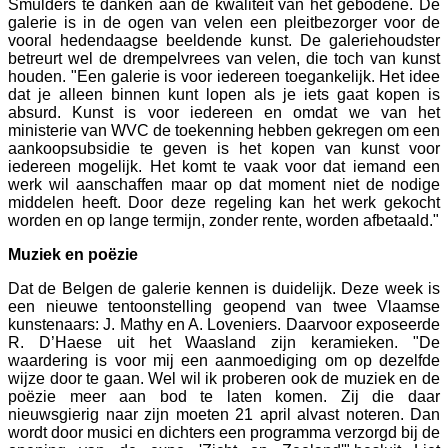
Smulders te danken aan de kwaliteit van het gebodene. De
galerie is in de ogen van velen een pleitbezorger voor de
vooral hedendaagse beeldende kunst. De galeriehoudster
betreurt wel de drempelvrees van velen, die toch van kunst
houden. "Een galerie is voor iedereen toegankelijk. Het idee
dat je alleen binnen kunt lopen als je iets gaat kopen is
absurd. Kunst is voor iedereen en omdat we van het
ministerie van WVC de toekenning hebben gekregen om een
aankoopsubsidie te geven is het kopen van kunst voor
iedereen mogelijk. Het komt te vaak voor dat iemand een
werk wil aanschaffen maar op dat moment niet de nodige
middelen heeft. Door deze regeling kan het werk gekocht
worden en op lange termijn, zonder rente, worden afbetaald."
Muziek en poëzie
Dat de Belgen de galerie kennen is duidelijk. Deze week is
een nieuwe tentoonstelling geopend van twee Vlaamse
kunstenaars: J. Mathy en A. Loveniers. Daarvoor exposeerde
R. D’Haese uit het Waasland zijn keramieken. "De
waardering is voor mij een aanmoediging om op dezelfde
wijze door te gaan. Wel wil ik proberen ook de muziek en de
poëzie meer aan bod te laten komen. Zij die daar
nieuwsgierig naar zijn moeten 21 april alvast noteren. Dan
wordt door musici en dichters een programma verzorgd bij de