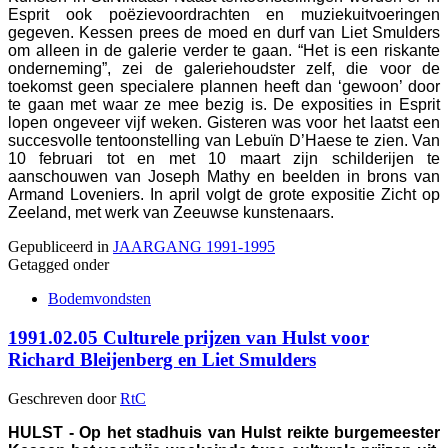
Esprit ook poëzievoordrachten en muziekuitvoeringen
gegeven. Kessen prees de moed en durf van Liet Smulders
om alleen in de galerie verder te gaan. “Het is een riskante
onderneming”, zei de galeriehoudster zelf, die voor de
toekomst geen specialere plannen heeft dan ‘gewoon’ door
te gaan met waar ze mee bezig is. De exposities in Esprit
lopen ongeveer vijf weken. Gisteren was voor het laatst een
succesvolle tentoonstelling van Lebuïn D’Haese te zien. Van
10 februari tot en met 10 maart zijn schilderijen te
aanschouwen van Joseph Mathy en beelden in brons van
Armand Loveniers. In april volgt de grote expositie Zicht op
Zeeland, met werk van Zeeuwse kunstenaars.
Gepubliceerd in
JAARGANG 1991-1995
Getagged onder
Bodemvondsten
1991.02.05 Culturele prijzen van Hulst voor
Richard Bleijenberg en Liet Smulders
Geschreven door
RtC
HULST - Op het stadhuis van Hulst reikte burgemeester