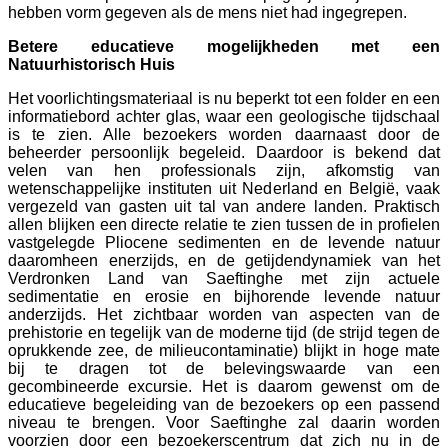
hebben vorm gegeven als de mens niet had ingegrepen.
Betere educatieve mogelijkheden met een
Natuurhistorisch Huis
Het voorlichtingsmateriaal is nu beperkt tot een folder en een
informatiebord achter glas, waar een geologische tijdschaal
is te zien. Alle bezoekers worden daarnaast door de
beheerder persoonlijk begeleid. Daardoor is bekend dat
velen van hen professionals zijn, afkomstig van
wetenschappelijke instituten uit Nederland en België, vaak
vergezeld van gasten uit tal van andere landen. Praktisch
allen blijken een directe relatie te zien tussen de in profielen
vastgelegde Pliocene sedimenten en de levende natuur
daaromheen enerzijds, en de getijdendynamiek van het
Verdronken Land van Saeftinghe met zijn actuele
sedimentatie en erosie en bijhorende levende natuur
anderzijds. Het zichtbaar worden van aspecten van de
prehistorie en tegelijk van de moderne tijd (de strijd tegen de
oprukkende zee, de milieucontaminatie) blijkt in hoge mate
bij te dragen tot de belevingswaarde van een
gecombineerde excursie. Het is daarom gewenst om de
educatieve begeleiding van de bezoekers op een passend
niveau te brengen. Voor Saeftinghe zal daarin worden
voorzien door een bezoekerscentrum dat zich nu in de