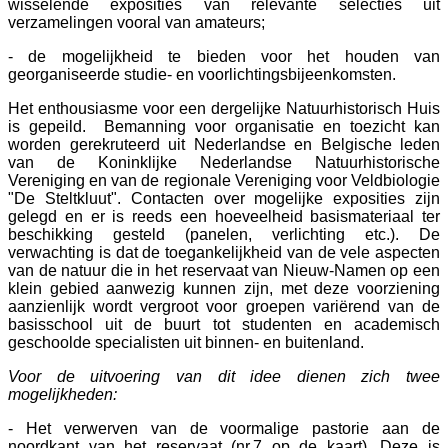
wisselende exposities van relevante selecties uit
verzamelingen vooral van amateurs;
- de mogelijkheid te bieden voor het houden van
georganiseerde studie- en voorlichtingsbijeenkomsten.
Het enthousiasme voor een dergelijke Natuurhistorisch Huis
is gepeild. Bemanning voor organisatie en toezicht kan
worden gerekruteerd uit Nederlandse en Belgische leden
van de Koninklijke Nederlandse Natuurhistorische
Vereniging en van de regionale Vereniging voor Veldbiologie
"De Steltkluut". Contacten over mogelijke exposities zijn
gelegd en er is reeds een hoeveelheid basismateriaal ter
beschikking gesteld (panelen, verlichting etc.). De
verwachting is dat de toegankelijkheid van de vele aspecten
van de natuur die in het reservaat van Nieuw-Namen op een
klein gebied aanwezig kunnen zijn, met deze voorziening
aanzienlijk wordt vergroot voor groepen variërend van de
basisschool uit de buurt tot studenten en academisch
geschoolde specialisten uit binnen- en buitenland.
Voor de uitvoering van dit idee dienen zich twee
mogelijkheden:
- Het verwerven van de voormalige pastorie aan de
noordkant van het reservaat (nr.7 op de kaart). Deze is