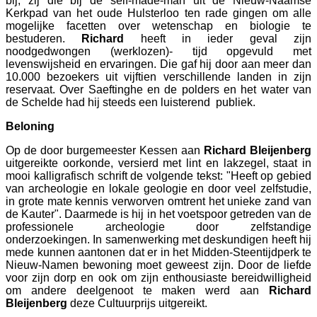
bij, zij die bij de self-made-man uit de Nieuw-Naamse
Kerkpad van het oude Hulsterloo ten rade gingen om alle
mogelijke facetten over wetenschap en biologie te
bestuderen.
Richard
heeft in ieder geval zijn
noodgedwongen (werklozen)- tijd opgevuld met
levenswijsheid en ervaringen. Die gaf hij door aan meer dan
10.000 bezoekers uit vijftien verschillende landen in zijn
reservaat. Over Saeftinghe en de polders en het water van
de Schelde had hij steeds een luisterend publiek.
Beloning
Op de door burgemeester Kessen aan
Richard Bleijenberg
uitgereikte oorkonde, versierd met lint en lakzegel, staat in
mooi kalligrafisch schrift de volgende tekst: "Heeft op gebied
van archeologie en lokale geologie en door veel zelfstudie,
in grote mate kennis verworven omtrent het unieke zand van
de Kauter". Daarmede is hij in het voetspoor getreden van de
professionele archeologie door zelfstandige
onderzoekingen. In samenwerking met deskundigen heeft hij
mede kunnen aantonen dat er in het Midden-Steentijdperk te
Nieuw-Namen bewoning moet geweest zijn. Door de liefde
voor zijn dorp en ook om zijn enthousiaste bereidwilligheid
om andere deelgenoot te maken werd aan
Richard
Bleijenberg
deze Cultuurprijs uitgereikt.