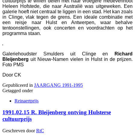
cultuurprijs te willen delen met haar vroegere medevennoot
Heleen Hofstede, die naar Australië was uitgeweken. Een
galerie hoeft niet centraal te liggen in een stad. Het kan zoals
in Clinge, vlak tegen de grens. Een ideale combinatie met
een reisje naar Hulst en Antwerpen, waar behalve
tentoonstellingen, ook concerten en voordrachten op het
programma staan.
Galeriehoudster Smulders uit Clinge en
Richard
Bleijenberg
uit Nieuw-Namen vielen in Hulst in de prijzen.
Foto PMS
Door CK
Gepubliceerd in
JAARGANG 1991-1995
Getagged onder
Reinaertprijs
1991.02.15 R. Bleijenberg ontving Hulsterse
cultuurprijs
Geschreven door
RtC