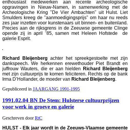
enthousiast medewerken aan recente archeologische
opgravingen in Nieuw-Namen, in samenwerking met de
Archeologische Kring "De Vier Ambachten" uit Hulst. Liet
Smulders kreeg de "aanmoedigingsprijs" om haar nu reeds
zes jaar inzetten voor kunstenaars uit binnen- en buitenland.
Precies aan de rijksgrens in de Zeeuwse gemeente Clinge
opende zij in april ’85, samen met Heleen Hofstede de
galerie Esprit.
Richard Bleijenberg
achter het spreekgestoelte met zijn
dankspeech. We herkennen erewethouder Piet Brandt en
juffrouw Wauters, die er aan hielden
Richard Bleijenberg
met zijn cultuurprijs te komen feliciteren. Rechts op de bank
Irma D’Hollander, de moeder van
Richard Bleijenberg
.
Gepubliceerd in
JAARGANG 1991-1995
1991.02.04 BN De Stem: Hulsterse cultuurprijzen
voor werk in groeve en galerie
Geschreven door
RtC
HULST - Elk jaar wordt in de Zeeuws-Vlaamse gemeente