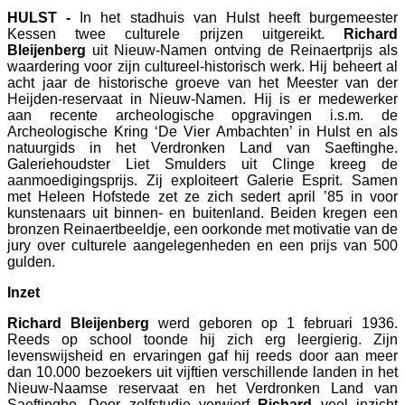
HULST -
In het stadhuis van Hulst heeft burgemeester
Kessen twee culturele prijzen uitgereikt.
Richard
Bleijenberg
uit Nieuw-Namen ontving de Reinaertprijs als
waardering voor zijn cultureel-historisch werk. Hij beheert al
acht jaar de historische groeve van het Meester van der
Heijden-reservaat in Nieuw-Namen. Hij is er medewerker
aan recente archeologische opgravingen i.s.m. de
Archeologische Kring ‘De Vier Ambachten’ in Hulst en als
natuurgids in het Verdronken Land van Saeftinghe.
Galeriehoudster Liet Smulders uit Clinge kreeg de
aanmoedigingsprijs. Zij exploiteert Galerie Esprit. Samen
met Heleen Hofstede zet ze zich sedert april ’85 in voor
kunstenaars uit binnen- en buitenland. Beiden kregen een
bronzen Reinaertbeeldje, een oorkonde met motivatie van de
jury over culturele aangelegenheden en een prijs van 500
gulden.
Inzet
Richard Bleijenberg
werd geboren op 1 februari 1936.
Reeds op school toonde hij zich erg leergierig. Zijn
levenswijsheid en ervaringen gaf hij reeds door aan meer
dan 10.000 bezoekers uit vijftien verschillende landen in het
Nieuw-Naamse reservaat en het Verdronken Land van
Saeftinghe. Door zelfstudie verwierf
Richard
veel inzicht