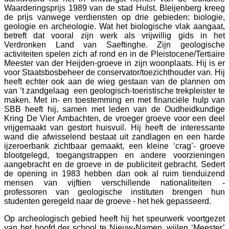
Waarderingsprijs 1989 van de stad Hulst. Bleijenberg kreeg
de prijs vanwege verdiensten op drie gebieden: biologie,
geologie en archeologie. Wat het biologische vlak aangaat,
betreft dat vooral zijn werk als vrijwillig gids in het
Verdronken Land van Saeftinghe. Zijn geologische
activiteiten spelen zich af rond en in de Pleistocene/Tertiaire
Meester van der Heijden-groeve in zijn woonplaats. Hij is er
voor Staatsbosbeheer de conservator/toezichthouder van. Hij
heeft echter ook aan de wieg gestaan van de plannen om
van ’t zandgelaag een geologisch-toeristische trekpleister te
maken. Met in- en toestemming en met financiële hulp van
SBB heeft hij, samen met leden van de Oudheidkundige
Kring De Vier Ambachten, de vroeger groeve voor een deel
vrijgemaakt van gestort huisvuil. Hij heeft de interessante
wand die afwisselend bestaat uit zandlagen en een harde
ijzeroerbank zichtbaar gemaakt, een kleine ‘crag’- groeve
blootgelegd, toegangstrappen en andere voorzieningen
aangebracht en de groeve in de publiciteit gebracht. Sedert
de opening in 1983 hebben dan ook al ruim tienduizend
mensen van vijftien verschillende nationaliteiten -
professoren van geologische instituten brengen hun
studenten geregeld naar de groeve - het hek gepasseerd.
Op archeologisch gebied heeft hij het speurwerk voortgezet
van het hoofd der school te Nieuw-Namen, wijlen ‘Meester’