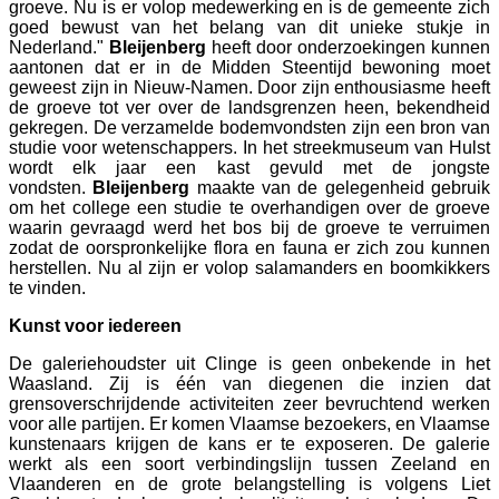
groeve. Nu is er volop medewerking en is de gemeente zich
goed bewust van het belang van dit unieke stukje in
Nederland."
Bleijenberg
heeft door onderzoekingen kunnen
aantonen dat er in de Midden Steentijd bewoning moet
geweest zijn in Nieuw-Namen. Door zijn enthousiasme heeft
de groeve tot ver over de landsgrenzen heen, bekendheid
gekregen. De verzamelde bodemvondsten zijn een bron van
studie voor wetenschappers. In het streekmuseum van Hulst
wordt elk jaar een kast gevuld met de jongste
vondsten.
Bleijenberg
maakte van de gelegenheid gebruik
om het college een studie te overhandigen over de groeve
waarin gevraagd werd het bos bij de groeve te verruimen
zodat de oorspronkelijke flora en fauna er zich zou kunnen
herstellen. Nu al zijn er volop salamanders en boomkikkers
te vinden.
Kunst voor iedereen
De galeriehoudster uit Clinge is geen onbekende in het
Waasland. Zij is één van diegenen die inzien dat
grensoverschrijdende activiteiten zeer bevruchtend werken
voor alle partijen. Er komen Vlaamse bezoekers, en Vlaamse
kunstenaars krijgen de kans er te exposeren. De galerie
werkt als een soort verbindingslijn tussen Zeeland en
Vlaanderen en de grote belangstelling is volgens Liet