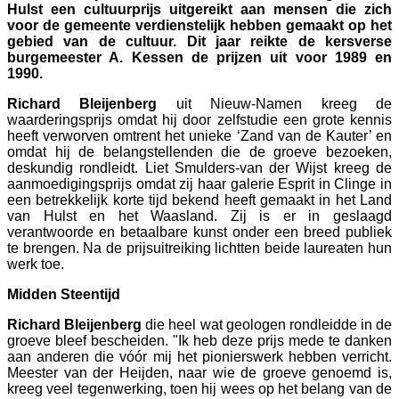
Hulst een cultuurprijs uitgereikt aan mensen die zich
voor de gemeente verdienstelijk hebben gemaakt op het
gebied van de cultuur. Dit jaar reikte de kersverse
burgemeester A. Kessen de prijzen uit voor 1989 en
1990.
Richard Bleijenberg
uit Nieuw-Namen kreeg de
waarderingsprijs omdat hij door zelfstudie een grote kennis
heeft verworven omtrent het unieke ‘Zand van de Kauter’ en
omdat hij de belangstellenden die de groeve bezoeken,
deskundig rondleidt. Liet Smulders-van der Wijst kreeg de
aanmoedigingsprijs omdat zij haar galerie Esprit in Clinge in
een betrekkelijk korte tijd bekend heeft gemaakt in het Land
van Hulst en het Waasland. Zij is er in geslaagd
verantwoorde en betaalbare kunst onder een breed publiek
te brengen. Na de prijsuitreiking lichtten beide laureaten hun
werk toe.
Midden Steentijd
Richard Bleijenberg
die heel wat geologen rondleidde in de
groeve bleef bescheiden. "Ik heb deze prijs mede te danken
aan anderen die vóór mij het pionierswerk hebben verricht.
Meester van der Heijden, naar wie de groeve genoemd is,
kreeg veel tegenwerking, toen hij wees op het belang van de