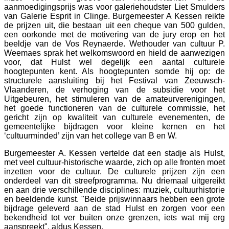
aanmoedigingsprijs was voor galeriehoudster Liet Smulders
van Galerie Esprit in Clinge. Burgemeester A Kessen reikte
de prijzen uit, die bestaan uit een cheque van 500 gulden,
een oorkonde met de motivering van de jury erop en het
beeldje van de Vos Reynaerde. Wethouder van cultuur P.
Weemaes sprak het welkomswoord en hield de aanwezigen
voor, dat Hulst wel degelijk een aantal culturele
hoogtepunten kent. Als hoogtepunten somde hij op: de
structurele aansluiting bij het Festival van Zeeuwsch-
Vlaanderen, de verhoging van de subsidie voor het
Uitgebeuren, het stimuleren van de amateurverenigingen,
het goede functioneren van de culturele commissie, het
gericht zijn op kwaliteit van culturele evenementen, de
gemeentelijke bijdragen voor kleine kernen en het
‘cultuurminded’ zijn van het college van B en W.
Burgemeester A. Kessen vertelde dat een stadje als Hulst,
met veel cultuur-historische waarde, zich op alle fronten moet
inzetten voor de cultuur. De culturele prijzen zijn een
onderdeel van dit streefprogramma. Nu driemaal uitgereikt
en aan drie verschillende disciplines: muziek, cultuurhistorie
en beeldende kunst. "Beide prijswinnaars hebben een grote
bijdrage geleverd aan de stad Hulst en zorgen voor een
bekendheid tot ver buiten onze grenzen, iets wat mij erg
aanspreekt", aldus Kessen.