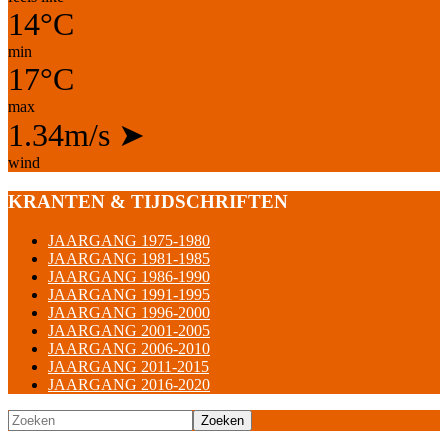
14°C
min
17°C
max
1.34m/s
➤
wind
KRANTEN & TIJDSCHRIFTEN
JAARGANG 1975-1980
JAARGANG 1981-1985
JAARGANG 1986-1990
JAARGANG 1991-1995
JAARGANG 1996-2000
JAARGANG 2001-2005
JAARGANG 2006-2010
JAARGANG 2011-2015
JAARGANG 2016-2020
Zoeken