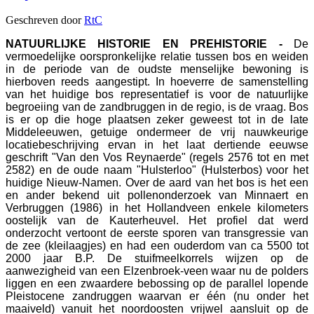
Geschreven door
RtC
NATUURLIJKE HISTORIE EN PREHISTORIE -
De
vermoedelijke oorspronkelijke relatie tussen bos en weiden
in de periode van de oudste menselijke bewoning is
hierboven reeds aangestipt. In hoeverre de samenstelling
van het huidige bos representatief is voor de natuurlijke
begroeiing van de zandbruggen in de regio, is de vraag. Bos
is er op die hoge plaatsen zeker geweest tot in de late
Middeleeuwen, getuige ondermeer de vrij nauwkeurige
locatiebeschrijving ervan in het laat dertiende eeuwse
geschrift "Van den Vos Reynaerde" (regels 2576 tot en met
2582) en de oude naam "Hulsterloo" (Hulsterbos) voor het
huidige Nieuw-Namen. Over de aard van het bos is het een
en ander bekend uit pollenonderzoek van Minnaert en
Verbruggen (1986) in het Hollandveen enkele kilometers
oostelijk van de Kauterheuvel. Het profiel dat werd
onderzocht vertoont de eerste sporen van transgressie van
de zee (kleilaagjes) en had een ouderdom van ca 5500 tot
2000 jaar B.P. De stuifmeelkorrels wijzen op de
aanwezigheid van een Elzenbroek-veen waar nu de polders
liggen en een zwaardere bebossing op de parallel lopende
Pleistocene zandruggen waarvan er één (nu onder het
maaiveld) vanuit het noordoosten vrijwel aansluit op de