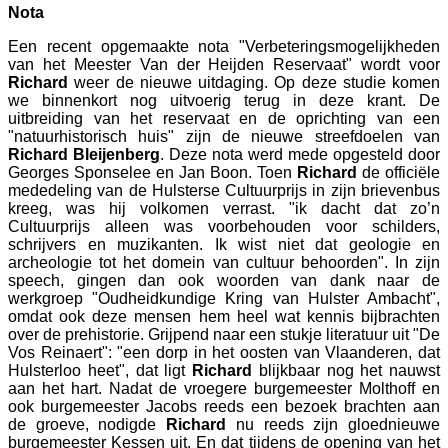
Nota
Een recent opgemaakte nota "Verbeteringsmogelijkheden
van het Meester Van der Heijden Reservaat" wordt voor
Richard
weer de nieuwe uitdaging. Op deze studie komen
we binnenkort nog uitvoerig terug in deze krant. De
uitbreiding van het reservaat en de oprichting van een
"natuurhistorisch huis" zijn de nieuwe streefdoelen van
Richard Bleijenberg
. Deze nota werd mede opgesteld door
Georges Sponselee en Jan Boon. Toen
Richard
de officiële
mededeling van de Hulsterse Cultuurprijs in zijn brievenbus
kreeg, was hij volkomen verrast. "ik dacht dat zo’n
Cultuurprijs alleen was voorbehouden voor schilders,
schrijvers en muzikanten. Ik wist niet dat geologie en
archeologie tot het domein van cultuur behoorden". In zijn
speech, gingen dan ook woorden van dank naar de
werkgroep "Oudheidkundige Kring van Hulster Ambacht",
omdat ook deze mensen hem heel wat kennis bijbrachten
over de prehistorie. Grijpend naar een stukje literatuur uit "De
Vos Reinaert": "een dorp in het oosten van Vlaanderen, dat
Hulsterloo heet", dat ligt
Richard
blijkbaar nog het nauwst
aan het hart. Nadat de vroegere burgemeester Molthoff en
ook burgemeester Jacobs reeds een bezoek brachten aan
de groeve, nodigde
Richard
nu reeds zijn gloednieuwe
burgemeester Kessen uit. En dat tijdens de opening van het