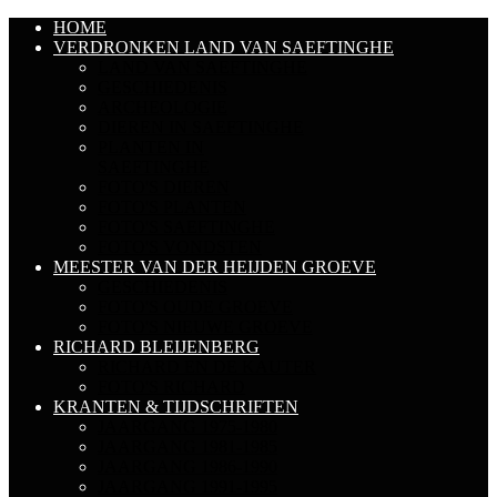
HOME
VERDRONKEN LAND VAN SAEFTINGHE
LAND VAN SAEFTINGHE
GESCHIEDENIS
ARCHEOLOGIE
DIEREN IN SAEFTINGHE
PLANTEN IN
SAEFTINGHE
FOTO'S DIEREN
FOTO'S PLANTEN
FOTO'S SAEFTINGHE
FOTO'S VONDSTEN
MEESTER VAN DER HEIJDEN GROEVE
GESCHIEDENIS
FOTO'S OUDE GROEVE
FOTO'S NIEUWE GROEVE
RICHARD BLEIJENBERG
RICHARD EN DE KAUTER
FOTO'S RICHARD
KRANTEN & TIJDSCHRIFTEN
JAARGANG 1975-1980
JAARGANG 1981-1985
JAARGANG 1986-1990
JAARGANG 1991-1995