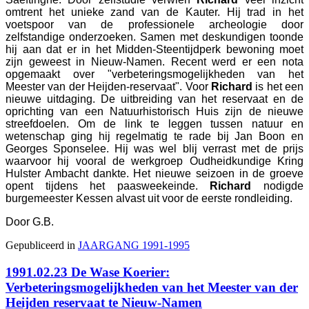
omtrent het unieke zand van de Kauter. Hij trad in het
voetspoor van de professionele archeologie door
zelfstandige onderzoeken. Samen met deskundigen toonde
hij aan dat er in het Midden-Steentijdperk bewoning moet
zijn geweest in Nieuw-Namen. Recent werd er een nota
opgemaakt over "verbeteringsmogelijkheden van het
Meester van der Heijden-reservaat". Voor
Richard
is het een
nieuwe uitdaging. De uitbreiding van het reservaat en de
oprichting van een Natuurhistorisch Huis zijn de nieuwe
streefdoelen. Om de link te leggen tussen natuur en
wetenschap ging hij regelmatig te rade bij Jan Boon en
Georges Sponselee. Hij was wel blij verrast met de prijs
waarvoor hij vooral de werkgroep Oudheidkundige Kring
Hulster Ambacht dankte. Het nieuwe seizoen in de groeve
opent tijdens het paasweekeinde.
Richard
nodigde
burgemeester Kessen alvast uit voor de eerste rondleiding.
Door G.B.
Gepubliceerd in
JAARGANG 1991-1995
1991.02.23 De Wase Koerier:
Verbeteringsmogelijkheden van het Meester van der
Heijden reservaat te Nieuw-Namen