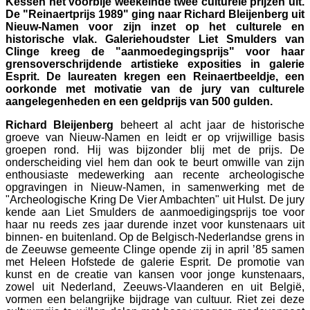
Kessen het voorbije weekeinde twee culturele prijzen uit.
De "Reinaertprijs 1989" ging naar Richard Bleijenberg uit
Nieuw-Namen voor zijn inzet op het culturele en
historische vlak. Galeriehoudster Liet Smulders van
Clinge kreeg de "aanmoedegingsprijs" voor haar
grensoverschrijdende artistieke exposities in galerie
Esprit. De laureaten kregen een Reinaertbeeldje, een
oorkonde met motivatie van de jury van culturele
aangelegenheden en een geldprijs van 500 gulden.
Richard Bleijenberg
beheert al acht jaar de historische
groeve van Nieuw-Namen en leidt er op vrijwillige basis
groepen rond. Hij was bijzonder blij met de prijs. De
onderscheiding viel hem dan ook te beurt omwille van zijn
enthousiaste medewerking aan recente archeologische
opgravingen in Nieuw-Namen, in samenwerking met de
"Archeologische Kring De Vier Ambachten" uit Hulst. De jury
kende aan Liet Smulders de aanmoedigingsprijs toe voor
haar nu reeds zes jaar durende inzet voor kunstenaars uit
binnen- en buitenland. Op de Belgisch-Nederlandse grens in
de Zeeuwse gemeente Clinge opende zij in april ’85 samen
met Heleen Hofstede de galerie Esprit. De promotie van
kunst en de creatie van kansen voor jonge kunstenaars,
zowel uit Nederland, Zeeuws-Vlaanderen en uit België,
vormen een belangrijke bijdrage van cultuur. Riet zei deze