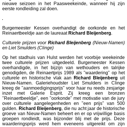
nieuwe seizoen in het Paasweekeinde, wanneer hij zijn
eerste rondleiding zal doen.
Burgemeester Kessen overhandigt de oorkonde en het
Reinaertbeeldje aan de laureaat
Richard Bleijenberg
.
Culturele prijzen voor
Richard Bleijenberg
(Nieuw-Namen)
en Liet Smulders (Clinge)
Op het stadhuis van Hulst werden het voorbije weekeinde
twee culturele prijzen uitgedeeld. Burgemeester Kessen
overhandigde, in het bijzijn van wethouders en talrijke
genodigden, de Reinaertprijs 1989 als "waardering" op het
culturele en historische vlak aan
Richard Bleijenberg
uit
Nieuw-Namen. Galeriehoudster Liet Smulders in Clinge
kreeg de "aanmoedigingsprijs" voor haar nu reeds zesjarige
inzet met Galerie Esprit. Zij kreeg een bronzen
"Reinaertbeeldje", een "oorkonde" met motivatie van de jury
over culturele aangelegenheden en "een prijs" van 500
gulden.
Richard Bleijenberg
, die nu acht jaar de historische
groeve van Nieuw-Namen beheert en er op vrijwillige basis
groepen rondleidt, was bijzonder blij met de prijs. Deze
waarderingsprijs werd hem eveneens uitgereikt om zijn