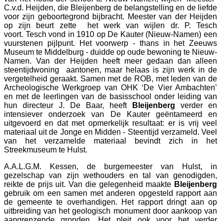
C.v.d. Heijden, die Bleijenberg de belangstelling en de liefde
voor zijn geboortegrond bijbracht. Meester van der Heijden
op zijn beurt zette het werk van wijlen dr. P. Tesch
voort. Tesch vond in 1910 op De Kauter (Nieuw-Namen) een
vuurstenen pijlpunt. Het voorwerp - thans in het Zeeuws
Museum te Middelburg - duidde op oude bewoning te Nieuw-
Namen. Van der Heijden heeft meer gedaan dan alleen
steentijdwoning aantonen, maar helaas is zijn werk in de
vergetelheid geraakt. Samen met de ROB, met leden van de
Archeologische Werkgroep van OHK ‘De Vier Ambachten’
en met de leerlingen van de basisschool onder leiding van
hun directeur J. De Baar, heeft
Bleijenberg
verder en
intensiever onderzoek van De Kauter geëntameerd en
uitgevoerd en dat met opmerkelijk resultaat: er is vrij veel
materiaal uit de Jonge en Midden - Steentijd verzameld. Veel
van het verzamelde materiaal bevindt zich in het
Streekmuseum te Hulst.
A.A.L.G.M. Kessen, de burgemeester van Hulst, in
gezelschap van zijn wethouders en tal van genodigden,
reikte de prijs uit. Van die gelegenheid maakte
Bleijenberg
gebruik om een samen met anderen opgesteld rapport aan
de gemeente te overhandigen. Het rapport dringt aan op
uitbreiding van het geologisch monument door aankoop van
aangrenzende gronden. Het pleit ook voor het verder