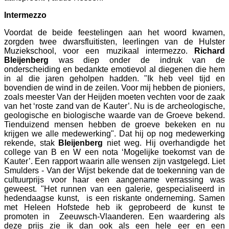
Intermezzo
Voordat de beide feestelingen aan het woord kwamen,
zorgden twee dwarsfluitisten, leerlingen van de Hulster
Muziekschool, voor een muzikaal intermezzo.
Richard
Bleijenberg
was diep onder de indruk van de
onderscheiding en bedankte emotievol al diegenen die hem
in al die jaren geholpen hadden. "Ik heb veel tijd en
bovendien de wind in de zeilen. Voor mij hebben de pioniers,
zoals meester Van der Heijden moeten vechten voor de zaak
van het ‘roste zand van de Kauter’. Nu is de archeologische,
geologische en biologische waarde van de Groeve bekend.
Tienduizend mensen hebben de groeve bekeken en nu
krijgen we alle medewerking". Dat hij op nog medewerking
rekende, stak
Bleijenberg
niet weg. Hij overhandigde het
college van B en W een nota ‘Mogelijke toekomst van de
Kauter’. Een rapport waarin alle wensen zijn vastgelegd. Liet
Smulders - Van der Wijst bekende dat de toekenning van de
cultuurprijs voor haar een aangename verrassing was
geweest. "Het runnen van een galerie, gespecialiseerd in
hedendaagse kunst, is een riskante onderneming. Samen
met Heleen Hofstede heb ik geprobeerd de kunst te
promoten in Zeeuwsch-Vlaanderen. Een waardering als
deze prijs zie ik dan ook als een hele eer en een