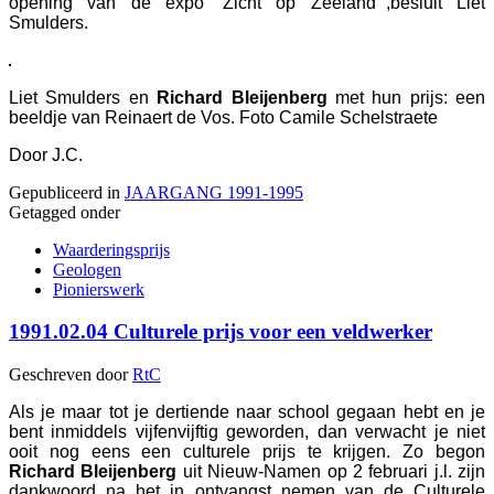
opening van de expo 'Zicht op Zeeland'",besluit Liet
Smulders.
Liet Smulders en
Richard Bleijenberg
met hun prijs: een
beeldje van Reinaert de Vos. Foto Camile Schelstraete
Door J.C.
Gepubliceerd in
JAARGANG 1991-1995
Getagged onder
Waarderingsprijs
Geologen
Pionierswerk
1991.02.04 Culturele prijs voor een veldwerker
Geschreven door
RtC
Als je maar tot je dertiende naar school gegaan hebt en je
bent inmiddels vijfenvijftig geworden, dan verwacht je niet
ooit nog eens een culturele prijs te krijgen. Zo begon
Richard Bleijenberg
uit Nieuw-Namen op 2 februari j.l. zijn
dankwoord na het in ontvangst nemen van de Culturele