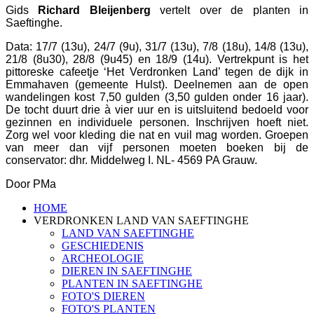
Gids
Richard Bleijenberg
vertelt over de planten in
Saeftinghe.
Data: 17/7 (13u), 24/7 (9u), 31/7 (13u), 7/8 (18u), 14/8 (13u),
21/8 (8u30), 28/8 (9u45) en 18/9 (14u). Vertrekpunt is het
pittoreske cafeetje ‘Het Verdronken Land’ tegen de dijk in
Emmahaven (gemeente Hulst). Deelnemen aan de open
wandelingen kost 7,50 gulden (3,50 gulden onder 16 jaar).
De tocht duurt drie à vier uur en is uitsluitend bedoeld voor
gezinnen en individuele personen. Inschrijven hoeft niet.
Zorg wel voor kleding die nat en vuil mag worden. Groepen
van meer dan vijf personen moeten boeken bij de
conservator: dhr. Middelweg I. NL- 4569 PA Grauw.
Door PMa
HOME
VERDRONKEN LAND VAN SAEFTINGHE
LAND VAN SAEFTINGHE
GESCHIEDENIS
ARCHEOLOGIE
DIEREN IN SAEFTINGHE
PLANTEN IN SAEFTINGHE
FOTO'S DIEREN
FOTO'S PLANTEN