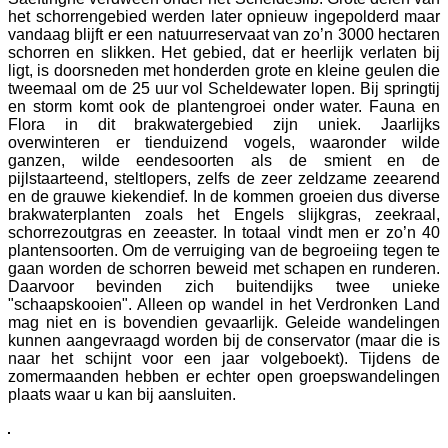
het schorrengebied werden later opnieuw ingepolderd maar
vandaag blijft er een natuurreservaat van zo’n 3000 hectaren
schorren en slikken. Het gebied, dat er heerlijk verlaten bij
ligt, is doorsneden met honderden grote en kleine geulen die
tweemaal om de 25 uur vol Scheldewater lopen. Bij springtij
en storm komt ook de plantengroei onder water. Fauna en
Flora in dit brakwatergebied zijn uniek. Jaarlijks
overwinteren er tienduizend vogels, waaronder wilde
ganzen, wilde eendesoorten als de smient en de
pijlstaarteend, steltlopers, zelfs de zeer zeldzame zeearend
en de grauwe kiekendief. In de kommen groeien dus diverse
brakwaterplanten zoals het Engels slijkgras, zeekraal,
schorrezoutgras en zeeaster. In totaal vindt men er zo’n 40
plantensoorten. Om de verruiging van de begroeiing tegen te
gaan worden de schorren beweid met schapen en runderen.
Daarvoor bevinden zich buitendijks twee unieke
"schaapskooien". Alleen op wandel in het Verdronken Land
mag niet en is bovendien gevaarlijk. Geleide wandelingen
kunnen aangevraagd worden bij de conservator (maar die is
naar het schijnt voor een jaar volgeboekt). Tijdens de
zomermaanden hebben er echter open groepswandelingen
plaats waar u kan bij aansluiten.