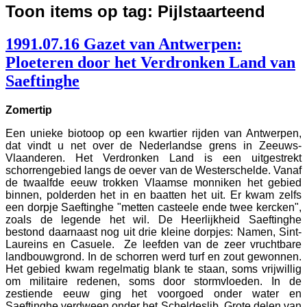
Toon items op tag: Pijlstaarteend
1991.07.16 Gazet van Antwerpen:
Ploeteren door het Verdronken Land van
Saeftinghe
Zomertip
Een unieke biotoop op een kwartier rijden van Antwerpen,
dat vindt u net over de Nederlandse grens in Zeeuws-
Vlaanderen. Het Verdronken Land is een uitgestrekt
schorrengebied langs de oever van de Westerschelde. Vanaf
de twaalfde eeuw trokken Vlaamse monniken het gebied
binnen, polderden het in en baatten het uit. Er kwam zelfs
een dorpje Saeftinghe "metten casteele ende twee kercken",
zoals de legende het wil. De Heerlijkheid Saeftinghe
bestond daarnaast nog uit drie kleine dorpjes: Namen, Sint-
Laureins en Casuele. Ze leefden van de zeer vruchtbare
landbouwgrond. In de schorren werd turf en zout gewonnen.
Het gebied kwam regelmatig blank te staan, soms vrijwillig
om militaire redenen, soms door stormvloeden. In de
zestiende eeuw ging het voorgoed onder water en
Saeftinghe verdween onder het Scheldeslib. Grote delen van