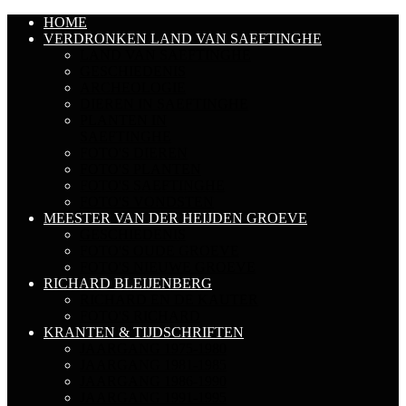
HOME
VERDRONKEN LAND VAN SAEFTINGHE
LAND VAN SAEFTINGHE
GESCHIEDENIS
ARCHEOLOGIE
DIEREN IN SAEFTINGHE
PLANTEN IN
SAEFTINGHE
FOTO'S DIEREN
FOTO'S PLANTEN
FOTO'S SAEFTINGHE
FOTO'S VONDSTEN
MEESTER VAN DER HEIJDEN GROEVE
GESCHIEDENIS
FOTO'S OUDE GROEVE
FOTO'S NIEUWE GROEVE
RICHARD BLEIJENBERG
RICHARD EN DE KAUTER
FOTO'S RICHARD
KRANTEN & TIJDSCHRIFTEN
JAARGANG 1975-1980
JAARGANG 1981-1985
JAARGANG 1986-1990
JAARGANG 1991-1995