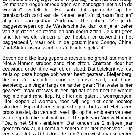
De mensen kregen er rode ogen van, zandogen, net als in de
woestijn", vertelt hij. Het volk dat opgroeide op het
prehistorisch zand van de Kauter heeft z’n bijnaam “mollen”
altijd eer aan gedaan. Andermaal Bleijenberg: "Zie je de
baggerschepen op de Westerschelde, dan kun je er zeker
van zijn dat er Kautermollen aan boord zitten. Je kunt geen
land ter wereld vinden of ze hebben er gewerkt in het
baggerbedrijf, maar ook in de goudmijnen: Congo, China,
Zuid-Afrika, overal wordt op z’n Kauters geklapt".
Boven de dikke laag geperste roestbruine grond kan men in
Nieuw-Namen strepen zand zien zitten. Ontstaan door het
eeuwigdurende ritme van eb en vloed. Dat betekent wel dat
zelfs op deze hoogte ooit water heeft gestaan. Bleijenberg,
die op z’n pantoffels door de groeve sloft, laat haast
eerbiedig, z’n vinger langs de randen gaan: "Het water is hier
geweest, maar dat was in een tijd dat er op heel de wereld
nog niemand rond liep. Kijk hier die gaten… wormgangen.
Hier kropen al wormen, toen wij nog niet eens rechtop
stonden". Hij krabt een stukje schelp uit het zand. Het is een
broos fossiel, dat verdacht veel lijkt op het embleem van een
van de grote olie-multinationals. De gids van Nieuw-Namen:
"Dat is het Shell- embleem. Dat kenden ze 2 miljoen jaar
geleden ook al, nu komt die schelp hier niet meer voor". Op
een vlak stuk zakt hij door de knieën en wijst naar scheuren