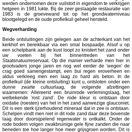
werden ondernomen deze vuilstort in eigendom te verkrijgen
hetgeen in 1981 lukte. Bij de zeer geslaagde restauratie van
1983 is de groevewand tot op het grondwaterniveau
blootgelegd en de oude profielkuil geheel hersteld.
Wegverharding
Beide ontsluitingen zijn gelegen aan de achterkant van het
kerkhof en bereikbaar via een smal bospaadje. Alsof u op
een schelpbank aan de kust loopt zo knistert het zand onder
uw voeten bij het binnentreden van het
Staatsnatuurreservaat. Op die manier verharde men hier in
grootvaders jonge jaren en nog wel eerder de 'wegen' de
crag goed samengestampt, een bui regen eroverheen en
aldus verkreeg men een laag zo hard als beton. In de
profielkuil (de kleine ontsluiting) kunt u, ontsloten onder een
dunne zwarte cultuurlaag, de volgende afzettingen
waarnemen: Allereerst een bruinrode verlemingslaag, het
welbekende 'rost zand'. De rode kleur is ontstaan door
oxidatie (roesten) van het in het zand aanwezige glauconiet.
Dit is een sterk ijzerhoudend mineraal dat in zee is ontstaan.
Schelpen vindt men niet in dit rode zand daar deze bovenste
laag door doorsijpelend regenwater is ontkalkt. Onder de
rode bodem volgen zwakbruinige gele fijne zanden die naar
beneden toe hoe langer hoe meer grijsgroen worden. Dit is