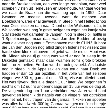
naar de Breskensplaat, een zeer lange zandplaat, waar veel
schepen visten uit Terneuzen en Boekhoute. Vandaar voeren
we naar de Braakman die was nog open in 1952. Daar
kwamen ze meestal tweede, want de mannen van
Boekhoute waren er al geweest. ’n Sleep in het Hellegat nog
voor Ossenisse en dan naar Dhont onder Walsoorden. Ja, in
Walsoorden was nog ’n grote steiger en tegen het kantje wist
Staf steeds wat garnalen te vangen. Nog ’n sleep bij halftij in
’t Speelmansgat, maar daar was Jan den Bodden al bezig
want die voer nog vanuit Emmahaven met de CLIN3. Ik hoor
die Jan den Bodden nog altijd zingen tijdens het vissen; zijn
harde stem klonk uit boven het getuf van de motor. Mooi was
dit. Alleen als de tij gunstig was werd er nog ’n sleep in de
IJskelder gemaakt, maar daar kwamen soms grote brokken
turf in onze netten. En dan werd er ook gevloekt. Als laatste
nog ’n sleep in de Appelzak en dan terug naar Doel; we
hadden er dan 12 uur opzitten. In het volle van het seizoen
vingen we 300 kg garnaal en ± 50 kg vis van allerlei soort.
Het was tijwerk, dus alle dagen 1 uur later. We begonnen ’s
nachts om 12 uur, ’s anderendaags om 13 uur was de dag af.
De volgende dag om 1 uur vertrekken enz. Ja er werd hard
gewerkt en letterlijk de nagels van de vingers: het optrekken
van het net, het uitrapen van de garnaal, ’t koken en spoelen
was alles handwerk. 300 kg Garnaal vangen met ’n scheepje