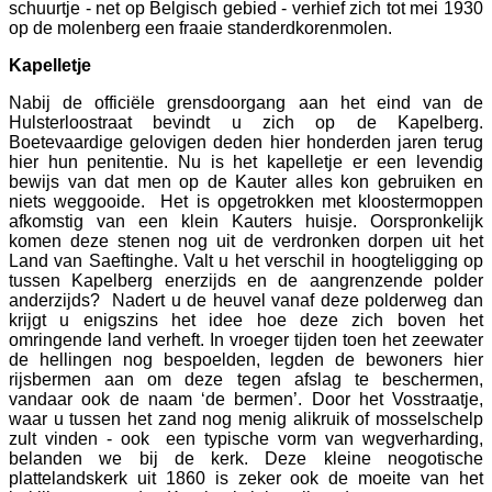
schuurtje - net op Belgisch gebied - verhief zich tot mei 1930
op de molenberg een fraaie standerdkorenmolen.
Kapelletje
Nabij de officiële grensdoorgang aan het eind van de
Hulsterloostraat bevindt u zich op de Kapelberg.
Boetevaardige gelovigen deden hier honderden jaren terug
hier hun penitentie. Nu is het kapelletje er een levendig
bewijs van dat men op de Kauter alles kon gebruiken en
niets weggooide. Het is opgetrokken met kloostermoppen
afkomstig van een klein Kauters huisje. Oorspronkelijk
komen deze stenen nog uit de verdronken dorpen uit het
Land van Saeftinghe. Valt u het verschil in hoogteligging op
tussen Kapelberg enerzijds en de aangrenzende polder
anderzijds? Nadert u de heuvel vanaf deze polderweg dan
krijgt u enigszins het idee hoe deze zich boven het
omringende land verheft. In vroeger tijden toen het zeewater
de hellingen nog bespoelden, legden de bewoners hier
rijsbermen aan om deze tegen afslag te beschermen,
vandaar ook de naam ‘de bermen’. Door het Vosstraatje,
waar u tussen het zand nog menig alikruik of mosselschelp
zult vinden - ook een typische vorm van wegverharding,
belanden we bij de kerk. Deze kleine neogotische
plattelandskerk uit 1860 is zeker ook de moeite van het