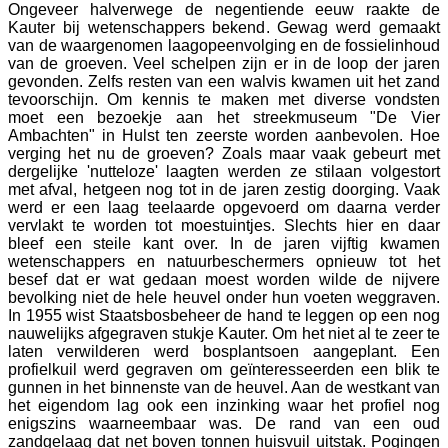
Ongeveer halverwege de negentiende eeuw raakte de
Kauter bij wetenschappers bekend. Gewag werd gemaakt
van de waargenomen laagopeenvolging en de fossielinhoud
van de groeven. Veel schelpen zijn er in de loop der jaren
gevonden. Zelfs resten van een walvis kwamen uit het zand
tevoorschijn. Om kennis te maken met diverse vondsten
moet een bezoekje aan het streekmuseum "De Vier
Ambachten" in Hulst ten zeerste worden aanbevolen. Hoe
verging het nu de groeven? Zoals maar vaak gebeurt met
dergelijke 'nutteloze' laagten werden ze stilaan volgestort
met afval, hetgeen nog tot in de jaren zestig doorging. Vaak
werd er een laag teelaarde opgevoerd om daarna verder
vervlakt te worden tot moestuintjes. Slechts hier en daar
bleef een steile kant over. In de jaren vijftig kwamen
wetenschappers en natuurbeschermers opnieuw tot het
besef dat er wat gedaan moest worden wilde de nijvere
bevolking niet de hele heuvel onder hun voeten weggraven.
In 1955 wist Staatsbosbeheer de hand te leggen op een nog
nauwelijks afgegraven stukje Kauter. Om het niet al te zeer te
laten verwilderen werd bosplantsoen aangeplant. Een
profielkuil werd gegraven om geïnteresseerden een blik te
gunnen in het binnenste van de heuvel. Aan de westkant van
het eigendom lag ook een inzinking waar het profiel nog
enigszins waarneembaar was. De rand van een oud
zandgelaag dat net boven tonnen huisvuil uitstak. Pogingen