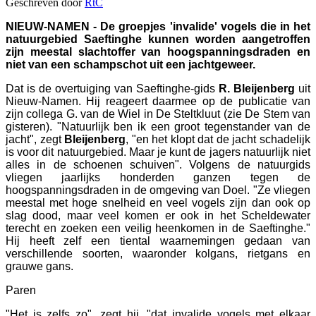
Geschreven door
RtC
NIEUW-NAMEN - De groepjes 'invalide' vogels die in het
natuurgebied Saeftinghe kunnen worden aangetroffen
zijn meestal slachtoffer van hoogspanningsdraden en
niet van een schampschot uit een jachtgeweer.
Dat is de overtuiging van Saeftinghe-gids
R. Bleijenberg
uit
Nieuw-Namen. Hij reageert daarmee op de publicatie van
zijn collega G. van de Wiel in De Steltkluut (zie De Stem van
gisteren). "Natuurlijk ben ik een groot tegenstander van de
jacht", zegt
Bleijenberg
, "en het klopt dat de jacht schadelijk
is voor dit natuurgebied. Maar je kunt de jagers natuurlijk niet
alles in de schoenen schuiven". Volgens de natuurgids
vliegen jaarlijks honderden ganzen tegen de
hoogspanningsdraden in de omgeving van Doel. "Ze vliegen
meestal met hoge snelheid en veel vogels zijn dan ook op
slag dood, maar veel komen er ook in het Scheldewater
terecht en zoeken een veilig heenkomen in de Saeftinghe."
Hij heeft zelf een tiental waarnemingen gedaan van
verschillende soorten, waaronder kolgans, rietgans en
grauwe gans.
Paren
"Het is zelfs zo", zegt hij, "dat invalide vogels met elkaar