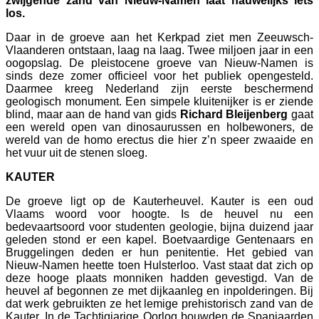
zwijgende zand van Nieuw-Namen laat nauwelijks iets
los.
Daar in de groeve aan het Kerkpad ziet men Zeeuwsch-
Vlaanderen ontstaan, laag na laag. Twee miljoen jaar in een
oogopslag. De pleistocene groeve van Nieuw-Namen is
sinds deze zomer officieel voor het publiek opengesteld.
Daarmee kreeg Nederland zijn eerste beschermend
geologisch monument. Een simpele kluitenijker is er ziende
blind, maar aan de hand van gids
Richard Bleijenberg
gaat
een wereld open van dinosaurussen en holbewoners, de
wereld van de homo erectus die hier z’n speer zwaaide en
het vuur uit de stenen sloeg.
KAUTER
De groeve ligt op de Kauterheuvel. Kauter is een oud
Vlaams woord voor hoogte. Is de heuvel nu een
bedevaartsoord voor studenten geologie, bijna duizend jaar
geleden stond er een kapel. Boetvaardige Gentenaars en
Bruggelingen deden er hun penitentie. Het gebied van
Nieuw-Namen heette toen Hulsterloo. Vast staat dat zich op
deze hooge plaats monniken hadden gevestigd. Van de
heuvel af begonnen ze met dijkaanleg en inpolderingen. Bij
dat werk gebruikten ze het lemige prehistorisch zand van de
Kauter. In de Tachtigjarige Oorlog bouwden de Spanjaarden