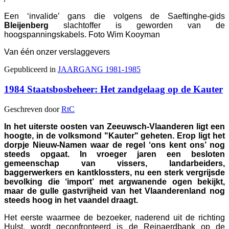
Een ‘invalide’ gans die volgens de Saeftinghe-gids
Bleijenberg
slachtoffer is geworden van de
hoogspanningskabels. Foto Wim Kooyman
Van één onzer verslaggevers
Gepubliceerd in
JAARGANG 1981-1985
1984 Staatsbosbeheer: Het zandgelaag op de Kauter
Geschreven door
RtC
In het uiterste oosten van Zeeuwsch-Vlaanderen ligt een
hoogte, in de volksmond "Kauter" geheten. Erop ligt het
dorpje Nieuw-Namen waar de regel ‘ons kent ons’ nog
steeds opgaat. In vroeger jaren een besloten
gemeenschap van vissers, landarbeiders,
baggerwerkers en kantklossters, nu een sterk vergrijsde
bevolking die ‘import’ met argwanende ogen bekijkt,
maar de gulle gastvrijheid van het Vlaanderenland nog
steeds hoog in het vaandel draagt.
Het eerste waarmee de bezoeker, naderend uit de richting
Hulst, wordt geconfronteerd is de Reinaerdbank op de