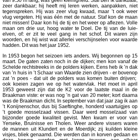
van 9.50 m lang, was geen kleinigheid. Staf ben ik dankbaar,
zeer dankbaar; hij heeft mij leren werken, aanpakken, niet
tegenspreken. Hij was zeer vlug kwaad, maar ’t ook weer
vlug vergeten. Hij was één met de natuur. Staf kon de maan
niet missen! Daar kon hij de tij en het weer op aflezen. Volle
maan om drie uur, hoog water te Doel. De tij van de luie-
elven, of: er zit te veel gang in het schof. Dit waren zijn
woorden, en hij wist wat allerlei verschijnselen voor waarde
hadden. Dit was het jaar 1952.
In 1953 begon het seizoen iets anders. Wij begonnen op 15
maart. De gaten zaten noch in de dijken; men kon vanaf de
Schelde rechtstreeks in de polders kijken. Eens heb ik ’n dak
van ’n huis in ’t Schaar van Waarde zien drijven - er bovenop
zat ’n poes - dat uit de polders was komen buiten drijven;
ook koeien zagen we op het watervlak. Het moet in april
1953 geweest zijn dat de K2 voor de laatste maal in de
Braakman viste: er was nog ’n gat van 20 meter; kort daarna
was de Braakman dicht. In september van dat jaar zag ik aan
’t Konijnenschor, dus bij Saeftinghe, honderd vaartuigjes op
’t goede mosselzaad vissen. Daar werd mosselzaad van
bijzonder goede kwaliteit gevist. Men kwam er voor van
Yerseke, Bruinisse en Tholen. Weer andere vissers waren
de mannen uit Klundert en de Moerdijk; zij kuilden kleine
visjes, bliek genaamd. Die werden dan in korven gedaan en