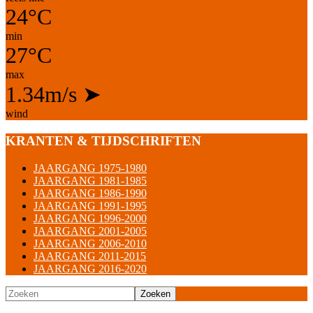
24°C
min
27°C
max
1.34m/s
➤
wind
KRANTEN & TIJDSCHRIFTEN
JAARGANG 1975-1980
JAARGANG 1981-1985
JAARGANG 1986-1990
JAARGANG 1991-1995
JAARGANG 1996-2000
JAARGANG 2001-2005
JAARGANG 2006-2010
JAARGANG 2011-2015
JAARGANG 2016-2020
Zoeken