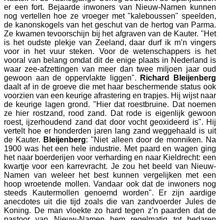
er een fort. Bejaarde inwoners van Nieuw-Namen kunnen
nog vertellen hoe ze vroeger met "kaleboussen" speelden,
de kanonskogels van het geschut van de hertog van Parma.
Ze kwamen tevoorschijn bij het afgraven van de Kauter. "Het
is het oudste plekje van Zeeland, daar durf ik m’n vingers
voor in het vuur steken. Voor de wetenschappers is het
vooral van belang omdat dit de enige plaats in Nederland is
waar zee-afzettingen van meer dan twee miljoen jaar oud
gewoon aan de oppervlakte liggen".
Richard Bleijenberg
daalt af in de groeve die met haar beschermende status ook
voorzien van een keurige afrastering en trapjes. Hij wijst naar
de keurige lagen grond. "Hier dat roestbruine. Dat noemen
ze hier rostzand, rood zand. Dat rode is eigenlijk gewoon
roest, ijzerhoudend zand dat door vocht geoxideerd is". Hij
vertelt hoe er honderden jaren lang zand weggehaald is uit
de Kauter.
Bleijenberg
: "Niet alleen door de monniken. Na
1900 was het een hele industrie. Met paard en wagen ging
het naar boerderijen voor verharding en naar Kieldrecht: een
kwartje voor een karrevracht. Je zou het beeld van Nieuw-
Namen van weleer het best kunnen vergelijken met een
hoop wroetende mollen. Vandaar ook dat de inwoners nog
steeds Kautermollen genoemd worden". Er zijn aardige
anecdotes uit die tijd zoals die van zandvoerder Jules de
Koning. De man vloekte zo hard tegen z’n paarden dat de
pastoor van Nieuw-Namen hem regelmatig tot bedaren