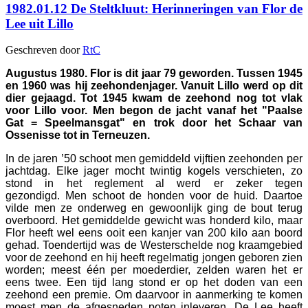
1982.01.12 De Steltkluut: Herinneringen van Flor de
Lee uit Lillo
Geschreven door
RtC
Augustus 1980. Flor is dit jaar 79 geworden. Tussen 1945
en 1960 was hij zeehondenjager. Vanuit Lillo werd op dit
dier gejaagd. Tot 1945 kwam de zeehond nog tot vlak
voor Lillo voor. Men begon de jacht vanaf het "Paalse
Gat = Speelmansgat" en trok door het Schaar van
Ossenisse tot in Terneuzen.
In de jaren ’50 schoot men gemiddeld vijftien zeehonden per
jachtdag. Elke jager mocht twintig kogels verschieten, zo
stond in het reglement al werd er zeker tegen
gezondigd. Men schoot de honden voor de huid. Daartoe
vilde men ze onderweg en gewoonlijk ging de bout terug
overboord. Het gemiddelde gewicht was honderd kilo, maar
Flor heeft wel eens ooit een kanjer van 200 kilo aan boord
gehad. Toendertijd was de Westerschelde nog kraamgebied
voor de zeehond en hij heeft regelmatig jongen geboren zien
worden; meest één per moederdier, zelden waren het er
eens twee. Een tijd lang stond er op het doden van een
zeehond een premie. Om daarvoor in aanmerking te komen
moest men de afgesneden poten inleveren. De Lee heeft