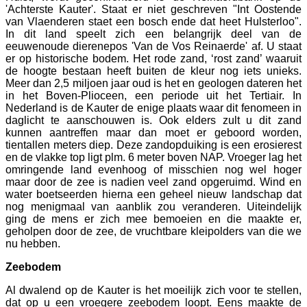
'Achterste Kauter'. Staat er niet geschreven "Int Oostende
van Vlaenderen staet een bosch ende dat heet Hulsterloo".
In dit land speelt zich een belangrijk deel van de
eeuwenoude dierenepos 'Van de Vos Reinaerde' af. U staat
er op historische bodem. Het rode zand, ‘rost zand’ waaruit
de hoogte bestaan heeft buiten de kleur nog iets unieks.
Meer dan 2,5 miljoen jaar oud is het en geologen dateren het
in het Boven-Plioceen, een periode uit het Tertiair. In
Nederland is de Kauter de enige plaats waar dit fenomeen in
daglicht te aanschouwen is. Ook elders zult u dit zand
kunnen aantreffen maar dan moet er geboord worden,
tientallen meters diep. Deze zandopduiking is een erosierest
en de vlakke top ligt plm. 6 meter boven NAP. Vroeger lag het
omringende land evenhoog of misschien nog wel hoger
maar door de zee is nadien veel zand opgeruimd. Wind en
water boetseerden hierna een geheel nieuw landschap dat
nog menigmaal van aanblik zou veranderen. Uiteindelijk
ging de mens er zich mee bemoeien en die maakte er,
geholpen door de zee, de vruchtbare kleipolders van die we
nu hebben.
Zeebodem
Al dwalend op de Kauter is het moeilijk zich voor te stellen,
dat op u een vroegere zeebodem loopt. Eens maakte de