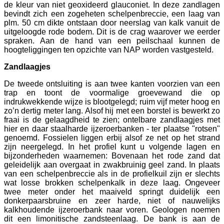
de kleur van niet geoxideerd glauconiet. In deze zandlagen
bevindt zich een zogeheten schelpenbreccie, een laag van
plm. 50 cm dikte ontstaan door neerslag van kalk vanuit de
uitgeloogde rode bodem. Dit is de crag waarover we eerder
spraken. Aan de hand van een peilschaal kunnen de
hoogteliggingen ten opzichte van NAP worden vastgesteld.
Zandlaagjes
De tweede ontsluiting is aan twee kanten voorzien van een
trap en toont de voormalige groevewand die op
indrukwekkende wijze is blootgelegd; ruim vijf meter hoog en
zo’n dertig meter lang. Alsof hij met een borstel is bewerkt zo
fraai is de gelaagdheid te zien; ontelbare zandlaagjes met
hier en daar staalharde ijzeroerbanken - ter plaatse "rotsen"
genoemd. Fossielen liggen erbij alsof ze net op het strand
zijn neergelegd. In het profiel kunt u volgende lagen en
bijzonderheden waarnemen: Bovenaan het rode zand dat
geleidelijk aan overgaat in zwakbruinig geel zand. In plaats
van een schelpenbreccie als in de profielkuil zijn er slechts
wat losse brokken schelpenkalk in deze laag. Ongeveer
twee meter onder het maaiveld springt duidelijk een
donkerpaarsbruine en zeer harde, niet of nauwelijks
kalkhoudende ijzeroerbank naar voren. Geologen noemen
dit een limonitische zandsteenlaag. De bank is aan de