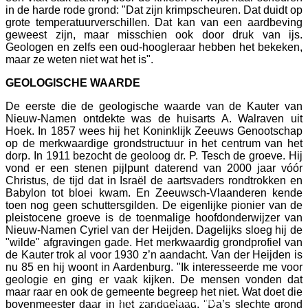
in de harde rode grond: "Dat zijn krimpscheuren. Dat duidt op
grote temperatuurverschillen. Dat kan van een aardbeving
geweest zijn, maar misschien ook door druk van ijs.
Geologen en zelfs een oud-hoogleraar hebben het bekeken,
maar ze weten niet wat het is".
GEOLOGISCHE WAARDE
De eerste die de geologische waarde van de Kauter van
Nieuw-Namen ontdekte was de huisarts A. Walraven uit
Hoek. In 1857 wees hij het Koninklijk Zeeuws Genootschap
op de merkwaardige grondstructuur in het centrum van het
dorp. In 1911 bezocht de geoloog dr. P. Tesch de groeve. Hij
vond er een stenen pijlpunt daterend van 2000 jaar vóór
Christus, de tijd dat in Israël de aartsvaders rondtrokken en
Babylon tot bloei kwam. En Zeeuwsch-Vlaanderen kende
toen nog geen schuttersgilden. De eigenlijke pionier van de
pleistocene groeve is de toenmalige hoofdonderwijzer van
Nieuw-Namen Cyriel van der Heijden. Dagelijks sloeg hij de
"wilde" afgravingen gade. Het merkwaardig grondprofiel van
de Kauter trok al voor 1930 z’n aandacht. Van der Heijden is
nu 85 en hij woont in Aardenburg. "Ik interesseerde me voor
geologie en ging er vaak kijken. De mensen vonden dat
maar raar en ook de gemeente begreep het niet. Wat doet die
© 2019 Land Van Saeftinghe
bovenmeester daar in het zandgelaag. "Da’s slechte grond