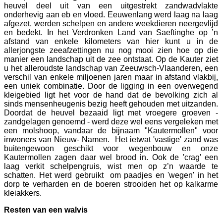
heuvel deel uit van een uitgestrekt zandwadvlakte
onderhevig aan eb en vloed. Eeuwenlang werd laag na laag
afgezet, werden schelpen en andere weekdieren neergevlijd
en bedekt. In het Verdronken Land van Saeftinghe op ’n
afstand van enkele kilometers van hier kunt u in de
allerjongste zeeafzettingen nu nog mooi zien hoe op die
manier een landschap uit de zee ontstaat. Op de Kauter ziet
u het alleroudste landschap van Zeeuwsch-Vlaanderen, een
verschil van enkele miljoenen jaren maar in afstand vlakbij,
een uniek combinatie. Door de ligging in een overwegend
kleigebied ligt het voor de hand dat de bevolking zich al
sinds mensenheugenis bezig heeft gehouden met uitzanden.
Doordat de heuvel bezaaid ligt met vroegere groeven -
zandgelagen genoemd - werd deze wel eens vergeleken met
een molshoop, vandaar de bijnaam "Kautermollen" voor
inwoners van Nieuw- Namen. Het ietwat 'vastige' zand was
buitengewoon geschikt voor wegenbouw en onze
Kautermollen zagen daar wel brood in. Ook de 'crag' een
laag verkit schelpengruis, wist men op z’n waarde te
schatten. Het werd gebruikt om paadjes en 'wegen' in het
dorp te verharden en de boeren strooiden het op kalkarme
kleiakkers.
Resten van een walvis