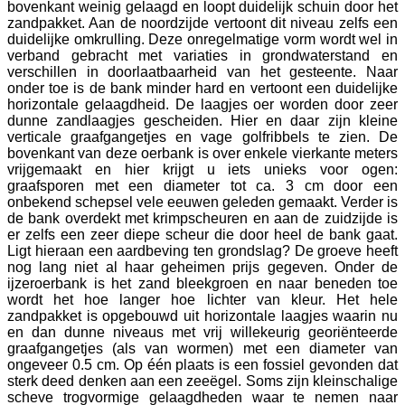
bovenkant weinig gelaagd en loopt duidelijk schuin door het
zandpakket. Aan de noordzijde vertoont dit niveau zelfs een
duidelijke omkrulling. Deze onregelmatige vorm wordt wel in
verband gebracht met variaties in grondwaterstand en
verschillen in doorlaatbaarheid van het gesteente. Naar
onder toe is de bank minder hard en vertoont een duidelijke
horizontale gelaagdheid. De laagjes oer worden door zeer
dunne zandlaagjes gescheiden. Hier en daar zijn kleine
verticale graafgangetjes en vage golfribbels te zien. De
bovenkant van deze oerbank is over enkele vierkante meters
vrijgemaakt en hier krijgt u iets unieks voor ogen:
graafsporen met een diameter tot ca. 3 cm door een
onbekend schepsel vele eeuwen geleden gemaakt. Verder is
de bank overdekt met krimpscheuren en aan de zuidzijde is
er zelfs een zeer diepe scheur die door heel de bank gaat.
Ligt hieraan een aardbeving ten grondslag? De groeve heeft
nog lang niet al haar geheimen prijs gegeven. Onder de
ijzeroerbank is het zand bleekgroen en naar beneden toe
wordt het hoe langer hoe lichter van kleur. Het hele
zandpakket is opgebouwd uit horizontale laagjes waarin nu
en dan dunne niveaus met vrij willekeurig georiënteerde
graafgangetjes (als van wormen) met een diameter van
ongeveer 0.5 cm. Op één plaats is een fossiel gevonden dat
sterk deed denken aan een zeeëgel. Soms zijn kleinschalige
scheve trogvormige gelaagdheden waar te nemen naar