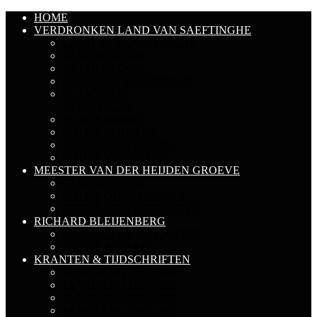
HOME
VERDRONKEN LAND VAN SAEFTINGHE
LAND VAN SAEFTINGHE
GESCHIEDENIS
ARCHEOLOGIE
DIEREN IN SAEFTINGHE
PLANTEN IN
SAEFTINGHE
FOTO'S DIEREN
FOTO'S PLANTEN
FOTO'S SAEFTINGHE
FOTO'S VONDSTEN
MEESTER VAN DER HEIJDEN GROEVE
GESCHIEDENIS
FOTO'S OUDE GROEVE
FOTO'S NIEUWE GROEVE
RICHARD BLEIJENBERG
RICHARD EN DE KAUTER
FOTO'S RICHARD
KRANTEN & TIJDSCHRIFTEN
JAARGANG 1975-1980
JAARGANG 1981-1985
JAARGANG 1986-1990
JAARGANG 1991-1995