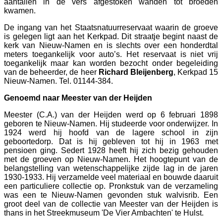
aantallen in de vers afgestoken wanden tot broeden
kwamen.
De ingang van het Staatsnatuurreservaat waarin de groeve
is gelegen ligt aan het Kerkpad. Dit straatje begint naast de
kerk van Nieuw-Namen en is slechts over een honderdtal
meters toegankelijk voor auto’s. Het reservaat is niet vrij
toegankelijk maar kan worden bezocht onder begeleiding
van de beheerder, de heer
Richard Bleijenberg
, Kerkpad 15
Nieuw-Namen. Tel. 01144-384.
Genoemd naar Meester van der Heijden
Meester (C.A.) van der Heijden werd op 6 februari 1898
geboren te Nieuw-Namen. Hij studeerde voor onderwijzer. In
1924 werd hij hoofd van de lagere school in zijn
geboortedorp. Dat is hij gebleven tot hij in 1963 met
pensioen ging. Sedert 1928 heeft hij zich bezig gehouden
met de groeven op Nieuw-Namen. Het hoogtepunt van de
belangstelling van wetenschappelijke zijde lag in de jaren
1930-1933. Hij verzamelde veel materiaal en bouwde daaruit
een particuliere collectie op. Pronkstuk van de verzameling
was een te Nieuw-Namen gevonden stuk walvisrib. Een
groot deel van de collectie van Meester van der Heijden is
thans in het Streekmuseum 'De Vier Ambachten' te Hulst.