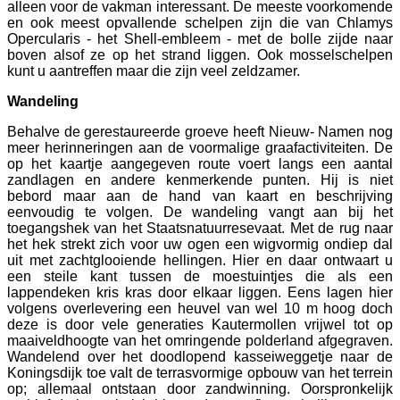
alleen voor de vakman interessant. De meeste voorkomende
en ook meest opvallende schelpen zijn die van Chlamys
Opercularis - het Shell-embleem - met de bolle zijde naar
boven alsof ze op het strand liggen. Ook mosselschelpen
kunt u aantreffen maar die zijn veel zeldzamer.
Wandeling
Behalve de gerestaureerde groeve heeft Nieuw- Namen nog
meer herinneringen aan de voormalige graafactiviteiten. De
op het kaartje aangegeven route voert langs een aantal
zandlagen en andere kenmerkende punten. Hij is niet
bebord maar aan de hand van kaart en beschrijving
eenvoudig te volgen. De wandeling vangt aan bij het
toegangshek van het Staatsnatuurresevaat. Met de rug naar
het hek strekt zich voor uw ogen een wigvormig ondiep dal
uit met zachtglooiende hellingen. Hier en daar ontwaart u
een steile kant tussen de moestuintjes die als een
lappendeken kris kras door elkaar liggen. Eens lagen hier
volgens overlevering een heuvel van wel 10 m hoog doch
deze is door vele generaties Kautermollen vrijwel tot op
maaiveldhoogte van het omringende polderland afgegraven.
Wandelend over het doodlopend kasseiweggetje naar de
Koningsdijk toe valt de terrasvormige opbouw van het terrein
op; allemaal ontstaan door zandwinning. Oorspronkelijk