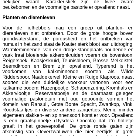
bekijken waard. Karakteristiek zijn de twee zware
beukebomen en de voormalige pastorie er opvallend naast.
Planten en dierenleven
Voor de liefhebbers mag een greep uit planten- en
dierenleven niet ontbreken. Door de grote hoogte boven
grondwaterstand, de poreusheid en het ontbreken van
humus in het zand staat de Kauter sterk bloot aan uitdroging.
Warmteminnende, van een droge standplaats houdende en
vaak fraai bloeiende akkeronkruiden voeren de boventoon:
Reigersbek, Kaasjeskruid, Teunisbloem, Brosse Melkdistel,
Beemdkroon en Brem zijn opvallend. Typerend is het
voorkomen van kalkminnende soorten als Wilde
Ridderspoor, Naaldekervel, Kleine en Ruige Klaproos, naast
soorten die een duidelijke voorkeur vertonen voor een
kalkarme bodem: Hazenpootje, Schapenzuring, Kromhals en
Akkerviooltje. Reservaatbosje en de daarnaast gelegen
voormalige pastorietuin met oud geboomte vormen het
domein van Ransuil, Grote Bonte Specht, Zwartkop, Vink,
Roodstaartjes en diverse andere zangertjes. Menig minder
algemeen slakken- en spinnensoort komt er voor. Opvallend
is een graafspinnetje (Dysdera Crocota) dat z’n holletje
graaft in het groeveprofiel. De grote ronde gaten zijn
afkomstig van Oeverzwaluwen die hier eertijds in grote