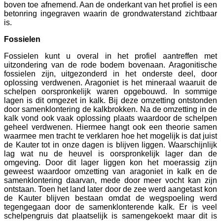
boven toe afnemend. Aan de onderkant van het profiel is een
betonring ingegraven waarin de grondwaterstand zichtbaar
is.
Fossielen
Fossielen kunt u overal in het profiel aantreffen met
uitzondering van de rode bodem bovenaan. Aragonitische
fossielen zijn, uitgezonderd in het onderste deel, door
oplossing verdwenen. Aragoniet is het mineraal waaruit de
schelpen oorspronkelijk waren opgebouwd. In sommige
lagen is dit omgezet in kalk. Bij deze omzetting ontstonden
door samenklontering de kalkbrokken. Na de omzetting in de
kalk vond ook vaak oplossing plaats waardoor de schelpen
geheel verdwenen. Hiermee hangt ook een theorie samen
waarmee men tracht te verklaren hoe het mogelijk is dat juist
de Kauter tot in onze dagen is blijven liggen. Waarschijnlijk
lag wat nu de heuvel is oorspronkelijk lager dan de
omgeving. Door dit lager liggen kon het moerassig zijn
geweest waardoor omzetting van aragoniet in kalk en de
samenklontering daarvan, mede door meer vocht kan zijn
ontstaan. Toen het land later door de zee werd aangetast kon
de Kauter blijven bestaan omdat de wegspoeling werd
tegengegaan door de samenklonterende kalk. Er is veel
schelpengruis dat plaatselijk is samengekoekt maar dit is