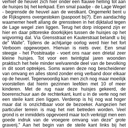
verhief de heuvel zich hier onder een flauwe helling tot aan
de huisjes bij het kerkpad. Een smal paadje - de Lage Wegel
- begrensde de heuvel aan de westkant. Ongemerkt bent u
de Rijksgrens overgestoken (paspoort bij?). Een aandachtig
waarnemer heeft allang de grenssteen in het dijktalud tegen
de Lage wegel zien liggen. Terug het dorp inlopend zijn er
hier en daar pittoreske doorkijkjes tussen de huisjes op het
wigvormig dal. Via Grensstraat en Kauterstraat belandt u bij
de” Walle”. Tijdens de achtjarige oorlog werd hier het fort
Verboom opgeworpen. Hiervan is niets over. Een smal
steegje - het Poststraatje - voert ons naar een drietal zeer
kleine huisjes. Tot voor een twintigtal jaren woonden
praktisch het hele minder welvarende deel van de bevolking
in dit soort optrekjes. Soms waren deze nog bescheidener
van omvang en alles stond zonder enig verband door elkaar
op de heuvel. Tegenwoordig kan men zich nog maar moeilijk
voorstellen dat hierin gezinnen leefden met 10 of meer
kinderen. Met de rug naar deze huisjes gekeerd, de
boerenschuur aan de rechterkant, kunt u in de verte nog net
een steile kant zien liggen. Verderop is hij nog wat hoger
maar dat is onzichtbaar voor de bezoeker. Aangezien het
particulier terrein is mag het niet betreden worden. Veel
grond is er inmiddels opgevoerd maar toch verkrijgt men een
goede indruk van de vroegere omvang van deze” grote
graverij.” Aan het begin van de steile kant links bij het