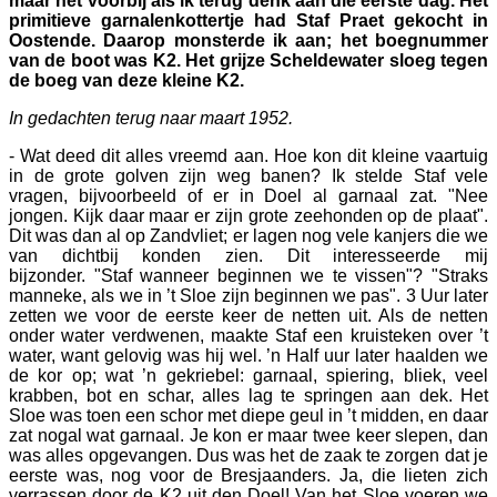
maar net voorbij als ik terug denk aan die eerste dag. Het
primitieve garnalenkottertje had Staf Praet gekocht in
Oostende. Daarop monsterde ik aan; het boegnummer
van de boot was K2. Het grijze Scheldewater sloeg tegen
de boeg van deze kleine K2.
In gedachten terug naar maart 1952.
- Wat deed dit alles vreemd aan. Hoe kon dit kleine vaartuig
in de grote golven zijn weg banen? Ik stelde Staf vele
vragen, bijvoorbeeld of er in Doel al garnaal zat. "Nee
jongen. Kijk daar maar er zijn grote zeehonden op de plaat".
Dit was dan al op Zandvliet; er lagen nog vele kanjers die we
van dichtbij konden zien. Dit interesseerde mij
bijzonder. "Staf wanneer beginnen we te vissen"? "Straks
manneke, als we in ’t Sloe zijn beginnen we pas". 3 Uur later
zetten we voor de eerste keer de netten uit. Als de netten
onder water verdwenen, maakte Staf een kruisteken over ’t
water, want gelovig was hij wel. ’n Half uur later haalden we
de kor op; wat ’n gekriebel: garnaal, spiering, bliek, veel
krabben, bot en schar, alles lag te springen aan dek. Het
Sloe was toen een schor met diepe geul in ’t midden, en daar
zat nogal wat garnaal. Je kon er maar twee keer slepen, dan
was alles opgevangen. Dus was het de zaak te zorgen dat je
eerste was, nog voor de Bresjaanders. Ja, die lieten zich
verrassen door de K2 uit den Doel! Van het Sloe voeren we