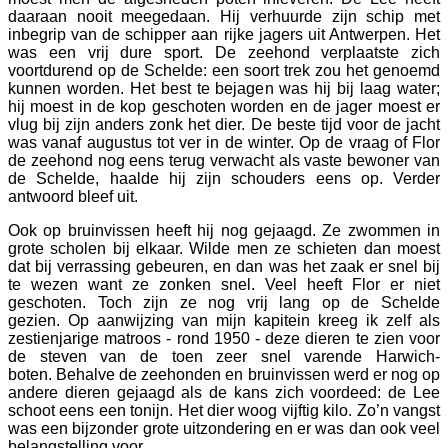
daaraan nooit meegedaan. Hij verhuurde zijn schip met
inbegrip van de schipper aan rijke jagers uit Antwerpen. Het
was een vrij dure sport. De zeehond verplaatste zich
voortdurend op de Schelde: een soort trek zou het genoemd
kunnen worden. Het best te bejagen was hij bij laag water;
hij moest in de kop geschoten worden en de jager moest er
vlug bij zijn anders zonk het dier. De beste tijd voor de jacht
was vanaf augustus tot ver in de winter. Op de vraag of Flor
de zeehond nog eens terug verwacht als vaste bewoner van
de Schelde, haalde hij zijn schouders eens op. Verder
antwoord bleef uit.
Ook op bruinvissen heeft hij nog gejaagd. Ze zwommen in
grote scholen bij elkaar. Wilde men ze schieten dan moest
dat bij verrassing gebeuren, en dan was het zaak er snel bij
te wezen want ze zonken snel. Veel heeft Flor er niet
geschoten. Toch zijn ze nog vrij lang op de Schelde
gezien. Op aanwijzing van mijn kapitein kreeg ik zelf als
zestienjarige matroos - rond 1950 - deze dieren te zien voor
de steven van de toen zeer snel varende Harwich-
boten. Behalve de zeehonden en bruinvissen werd er nog op
andere dieren gejaagd als de kans zich voordeed: de Lee
schoot eens een tonijn. Het dier woog vijftig kilo. Zo’n vangst
was een bijzonder grote uitzondering en er was dan ook veel
belangstelling voor.