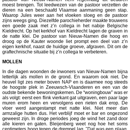
moest brengen. Tot leedwezen van de pastoor verzetten de
dieren na een beschaafd Vlaamse aanmaning geen stap.
Waarop Jules weer aan het vloeken sloeg en de pastoor
zijns weegs ging. Diezelfde parochieherder maakte trouwens
een goede zaak met z’n collega in het nabije Belgische
Kieldrecht. Op het kerkhof van Kieldrecht lagen de graven in
de natte klei. De pastoor van Nieuw-Namen die hoog en
droog op de Kauter woonde liet prompt een deel van z’n
eigen kerkhof, naast de huidige groeve, afgraven. Dit om de
graftechnische situatie bij z’n collega te verbeteren.
MOLLEN
In die dagen woonden de inwoners van Nieuw-Namen bijna
letterlijk als mollen in de grond. En waarom ook niet. De
heuvel ligt zes meter boven NAP en is daarmee nog steeds
de hoogste plek in Zeeuwsch-Vlaanderen en een van de
oudste bekende bewoningskernen. De “woningbouw” was er
als volgt: eerst een flink vierkant gat uitgraven, een paar lage
muren erom heen en vervolgens een rieten dak erop. De
vloer werd aangestampt met natte klei. Niet meer dan
armzalige hutten dus. Het verblijf moet er bar en ongezond
geweest zijn. In droge periodes joeg de wind het zand door
alle kieren en gaten. Bleijenberg weet nog hoe het soms
centimeters hoog tegen de drempel lag. "Dat was een plaag.