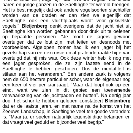
paren en jonge ganzen in de Saeftinghe ter wereld brengen.
Het is best mogelijk dat ook andere vogelsoorten slachtoffer
worden van de draden en dan zien we eigenlijk dat
Saeftinghe ook een vluchtplaats wordt voor gekwetste
vogels."
Bleijenberg
denkt overigens dat de jacht niet uit
Saeftinghe kan worden gebannen door druk uit te oefenen
op bepaalde personen. "Je moet de jagers gewoon
overtuigen dat ze fout zijn, met feiten en desnoods met
voorbeelden. Afgelopen zomer had ik een jager bij het
gezelschap van een excursie en al pratende raakte hij ervan
overtuigd dat hij mis was. Ook deze winter heb ik nog met
een jager gesproken, die zei zijn laatste eend in de
Saeftinghe te hebben geschoten. Dus de mentaliteit is
stilaan aan het veranderen." Een andere zaak is volgens
hem de 650 hectare particulier schor, waar de eigenaar nog
een keer of vier per jaar jaagt. "Maar dat loopt ook op een
eind, want we zien in dit gebied een toenemende
verwaarlozing van de jachtpaden en hutten". Na dertig jaar
door het schor te hebben gelopen constateert
Bleijenberg
dat er de laatste jaren, en met name na de komst van het
Zeeuws Landschap, in Saeftinghe veel ten goede veranderd
is. "Maar ja, er spelen natuurlijk tegenstrijdige belangen en
dat vraagt veel geduld en bijzonder veel begrip."