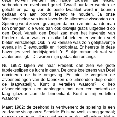
deze korven werden met lange touwen aan elkaar
verbonden en overboord gezet. Twaalf uur later werden ze
gelicht en paling van de beste kwaliteit werd in beunen
gedaan om aan boord levend te houden. Ja onze
Westerschelde van toen leverde de allerbeste vissoorten op.
Spiering werd zoveel gevangen dat men ze niet aan de man
kon brengen; die werd dan ook dikwijls gratis uitgedeeld op
den Doel. Vanuit den Doel zag men het haventje van
Frederik, daar was een suikerfabriek en er werden veel
bieten verscheept. Ook in Valkenisse was zo’n getijhaventje
evenals in Ellewoutsdijk en Hoofdplaat. Er heerste in deze
haventjes veel bedrijvigheid. ’n Stukje romantiek wat ver
achter ons ligt. - Dit waren mijn gedachten onlangs.
Nu 1982: kijken we naar Frederik dan zien we grote
fabriekspijpen de lucht in gaan. De grote koeltorens van Doel
domineren de hele omgeving. En niet te vergeten de
afvoerleidingen van de fabrieken die uitmonden diep onder
de laagwaterlijn. Kunt u vertellen waarom? Ik heb
afvoerleidingen zien aanleggen met een centimeterdikke
laag glazuur aan de binnenkant. Kunt u mij vertellen
waarom?
Maart 1982: de zeehond is verdwenen; de spiering is een
zeldzame vis op onze Schelde. Er is nauwelijks nog garnaal;
mosselzaad is er allang niet meer op de turfbanken. Het is