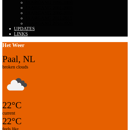
JAARGANG 1996-2000
JAARGANG 2001-2005
JAARGANG 2006-2010
JAARGANG 2011-2015
JAARGANG 2016-2020
UPDATES
LINKS
Het Weer
Paal, NL
broken clouds
22°C
current
22°C
feels like