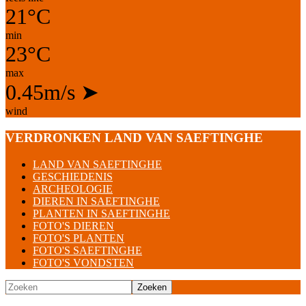
21°C
min
23°C
max
0.45m/s
➤
wind
VERDRONKEN LAND VAN SAEFTINGHE
LAND VAN SAEFTINGHE
GESCHIEDENIS
ARCHEOLOGIE
DIEREN IN SAEFTINGHE
PLANTEN IN SAEFTINGHE
FOTO'S DIEREN
FOTO'S PLANTEN
FOTO'S SAEFTINGHE
FOTO'S VONDSTEN
Zoeken