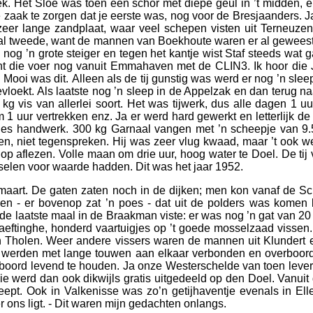
dek. Het Sloe was toen een schor met diepe geul in ’t midden, 
aak te zorgen dat je eerste was, nog voor de Bresjaanders. Ja,
zeer lange zandplaat, waar veel schepen visten uit Terneuz
 tweede, want de mannen van Boekhoute waren er al geweest. 
 ’n grote steiger en tegen het kantje wist Staf steeds wat garn
die voer nog vanuit Emmahaven met de CLIN3. Ik hoor die Ja
r. Mooi was dit. Alleen als de tij gunstig was werd er nog ’n s
vloekt. Als laatste nog ’n sleep in de Appelzak en dan terug na
g vis van allerlei soort. Het was tijwerk, dus alle dagen 1 u
uur vertrekken enz. Ja er werd hard gewerkt en letterlijk de 
alles handwerk. 300 kg Garnaal vangen met ’n scheepje van 9.
en, niet tegenspreken. Hij was zeer vlug kwaad, maar ’t ook w
p aflezen. Volle maan om drie uur, hoog water te Doel. De tij va
ijnselen voor waarde hadden. Dit was het jaar 1952.
aart. De gaten zaten noch in de dijken; men kon vanaf de Sch
jven - er bovenop zat ’n poes - dat uit de polders was komen
 de laatste maal in de Braakman viste: er was nog ’n gat van 20
 Saeftinghe, honderd vaartuigjes op ’t goede mosselzaad viss
 Tholen. Weer andere vissers waren de mannen uit Klundert en 
erden met lange touwen aan elkaar verbonden en overboord g
boord levend te houden. Ja onze Westerschelde van toen leverd
 werd dan ook dikwijls gratis uitgedeeld op den Doel. Vanuit
ept. Ook in Valkenisse was zo’n getijhaventje evenals in Ell
r ons ligt. - Dit waren mijn gedachten onlangs.