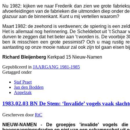
Nu 1982: kijken we naar Frederik dan zien we grote fabrieks
afvoerleidingen van de fabrieken die uitmonden diep onder de
glazuur aan de binnenkant. Kunt u mij vertellen waarom?
Maart 1982: de zeehond is verdwenen; de spiering is een zeld
Het is allemaal nog herinnering. De Scheldebot uit ’t Schaar v
durven te zeggen dat het beter aan ’t worden is. De voorbije 3
ben ik misschien een grote pessimist? Och u mag rustig re
aantasting op onze mooie natuur zal ook zijn tol gaan eisen b
Richard Bleijenberg
Kerkpad 15 Nieuw-Namen
Gepubliceerd in
JAARGANG 1981-1985
Getagged onder
Staf Praet
Jan den Bodden
Appelzak
1983.02.03 BN De Stem: ‘Invalide’ vogels vaak slach
Geschreven door
RtC
NIEUW-NAMEN - De groepjes 'invalide' vogels die 
hoogspanningsdraden en niet van een schampschot uit e