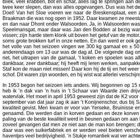
bliek, veel krabben, bot en schar, alles lag te springen aan 
twee keer slepen, dan was alles opgevangen. Dus was het de z
Doel! Van het Sloe voeren we naar de Breskensplaat, een 
Braakman die was nog open in 1952. Daar kwamen ze meestal
en dan naar Dhont onder Walsoorden. Ja, in Walsoorden was nog
Speelmansgat, maar daar was Jan den Bodden al bezig want 
vissen; zijn harde stem klonk uit boven het getuf van de moto
soms grote brokken turf in onze netten. En dan werd er ook ge
het volle van het seizoen vingen we 300 kg garnaal en ± 50 k
anderendaags om 13 uur was de dag af. De volgende dag om 1 
net, het uitrapen van de garnaal, ’t koken en spoelen was 
dankbaar, zeer dankbaar; hij heeft mij leren werken, aanpakk
Staf kon de maan niet missen! Daar kon hij de tij en het weer o
schof. Dit waren zijn woorden, en hij wist wat allerlei versch
In 1953 begon het seizoen iets anders. Wij begonnen op 15 m
heb ik ’n dak van ’n huis in ’t Schaar van Waarde zien dri
watervlak. Het moet in april 1953 geweest zijn dat de K2 voor
september van dat jaar zag ik aan ’t Konijnenschor, dus bij
kwaliteit gevist. Men kwam er voor van Yerseke, Bruinisse en
genaamd. Die werden dan in korven gedaan en deze korven w
paling van de beste kwaliteit werd in beunen gedaan om aan 
zoveel gevangen dat men ze niet aan de man kon brengen; die
daar was een suikerfabriek en er werden veel bieten versche
haventjes veel bedrijvigheid. ’n Stukje romantiek wat ver achte