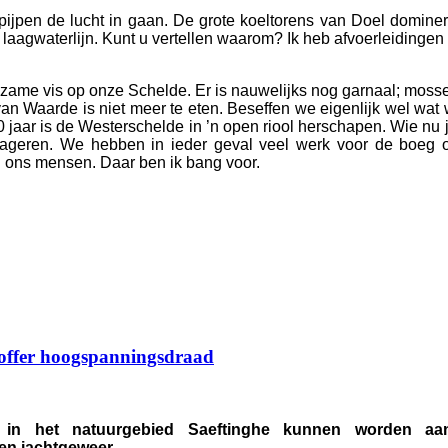
pijpen de lucht in gaan. De grote koeltorens van Doel domine
 laagwaterlijn. Kunt u vertellen waarom? Ik heb afvoerleidinge
zame vis op onze Schelde. Er is nauwelijks nog garnaal; mossel
an Waarde is niet meer te eten. Beseffen we eigenlijk wel wat we
0 jaar is de Westerschelde in ’n open riool herschapen. Wie nu j
ageren. We hebben in ieder geval veel werk voor de boeg om
ij ons mensen. Daar ben ik bang voor.
toffer hoogspanningsdraad
in het natuurgebied Saeftinghe kunnen worden aange
en jachtgeweer.