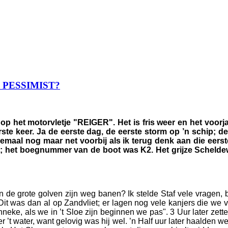
EN PESSIMIST?
op het motorvletje "REIGER". Het is fris weer en het voorjaa
rste keer. Ja de eerste dag, de eerste storm op ’n schip; de 
 allemaal nog maar net voorbij als ik terug denk aan die eers
n; het boegnummer van de boot was K2. Het grijze Schelde
n de grote golven zijn weg banen? Ik stelde Staf vele vragen, b
Dit was dan al op Zandvliet; er lagen nog vele kanjers die we v
eke, als we in ’t Sloe zijn beginnen we pas". 3 Uur later zette
t water, want gelovig was hij wel. ’n Half uur later haalden we 