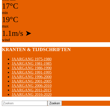
17°C
min
19°C
max
1.1m/s
➤
wind
KRANTEN & TIJDSCHRIFTEN
JAARGANG 1975-1980
JAARGANG 1981-1985
JAARGANG 1986-1990
JAARGANG 1991-1995
JAARGANG 1996-2000
JAARGANG 2001-2005
JAARGANG 2006-2010
JAARGANG 2011-2015
JAARGANG 2016-2020
Zoeken