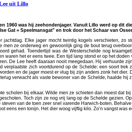
ee uit Lillo
 en 1960 was hij zeehondenjager. Vanuit Lillo werd op dit 
aalse Gat = Speelmansgat" en trok door het Schaar van Ossen
 jachtdag. Elke jager mocht twintig kogels verschieten, zo s
e men ze onderweg en gewoonlijk ging de bout terug overboor
 boord gehad. Toendertijd was de Westerschelde nog kraamgeb
n waren het er eens twee. Een tijd lang stond er op het dode
n. De Lee heeft daaraan nooit meegedaan. Hij verhuurde zijn 
nd verplaatste zich voortdurend op de Schelde: een soort tre
worden en de jager moest er vlug bij zijn anders zonk het dier. 
s terug verwacht als vaste bewoner van de Schelde, haalde hij 
e scholen bij elkaar. Wilde men ze schieten dan moest dat bij
 geschoten. Toch zijn ze nog vrij lang op de Schelde gezien. Op 
 de steven van de toen zeer snel varende Harwich-boten. Behal
t eens een tonijn. Het dier woog vijftig kilo. Zo’n vangst was 