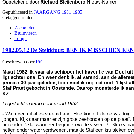
Opgetekend door
Richard Bleijenberg
Nieuw-Namen
Gepubliceerd in
JAARGANG 1981-1985
Getagged onder
Zeehonden
Bruinvissen
Tonijn
1982.05.12 De Steltkluut: BEN IK MISSCHIEN E
Geschreven door
RtC
Maart 1982. Ik vaar als schipper het haventje van Doel uit 
ligt achter ons. En weer denk ik, al varend, aan de alleree
precies 30 jaar geleden, toch voel ik mij niet oud, ’t lijkt
Staf Praet gekocht in Oostende. Daarop monsterde ik aa
K2.
In gedachten terug naar maart 1952.
- Wat deed dit alles vreemd aan. Hoe kon dit kleine vaartuig i
jongen. Kijk daar maar er zijn grote zeehonden op de plaat". 
bijzonder. "Staf wanneer beginnen we te vissen"? "Straks mann
netten onder water verdwenen, maakte Staf een kruisteken over ’