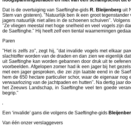
Dat is de overtuiging van Saeftinghe-gids
R. Bleijenberg
uit 
Stem van gisteren). "Natuurlijk ben ik een groot tegenstander 
jagers natuurlijk niet alles in de schoenen schuiven". Volge
"Ze vliegen meestal met hoge snelheid en veel vogels zijn d
de Saeftinghe." Hij heeft zelf een tiental waarnemingen geda
Paren
"Het is zelfs zo", zegt hij, "dat invalide vogels met elkaar 
slachtoffer worden van de draden en dan zien we eigenlijk da
uit Saeftinghe kan worden gebannen door druk uit te oefenen
voorbeelden. Afgelopen zomer had ik een jager bij het gezels
met een jager gesproken, die zei zijn laatste eend in de Sae
hem de 650 hectare particulier schor, waar de eigenaar nog e
verwaarlozing van de jachtpaden en hutten". Na dertig jaar d
het Zeeuws Landschap, in Saeftinghe veel ten goede verander
begrip."
Een ‘invalide’ gans die volgens de Saeftinghe-gids
Bleijenbe
Van één onzer verslaggevers