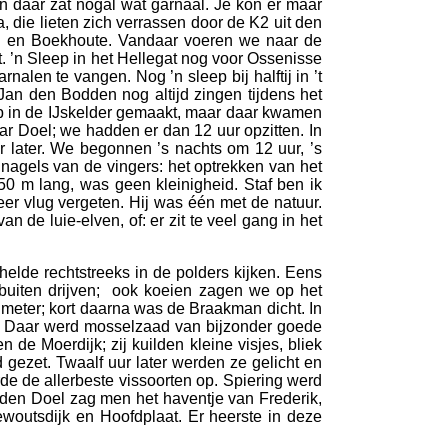
en daar zat nogal wat garnaal. Je kon er maar
 die lieten zich verrassen door de K2 uit den
en en Boekhoute. Vandaar voeren we naar de
’n Sleep in het Hellegat nog voor Ossenisse
alen te vangen. Nog ’n sleep bij halftij in ’t
n den Bodden nog altijd zingen tijdens het
leep in de IJskelder gemaakt, maar daar kwamen
ar Doel; we hadden er dan 12 uur opzitten. In
ur later. We begonnen ’s nachts om 12 uur, ’s
nagels van de vingers: het optrekken van het
50 m lang, was geen kleinigheid. Staf ben ik
eer vlug vergeten. Hij was één met de natuur.
n de luie-elven, of: er zit te veel gang in het
elde rechtstreeks in de polders kijken. Eens
 buiten drijven; ook koeien zagen we op het
 meter; kort daarna was de Braakman dicht. In
en. Daar werd mosselzaad van bijzonder goede
de Moerdijk; zij kuilden kleine visjes, bliek
ezet. Twaalf uur later werden ze gelicht en
e de allerbeste vissoorten op. Spiering werd
 den Doel zag men het haventje van Frederik,
ewoutsdijk en Hoofdplaat. Er heerste in deze