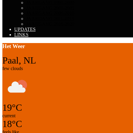
JAARGANG 1996-2000
JAARGANG 2001-2005
JAARGANG 2006-2010
JAARGANG 2011-2015
JAARGANG 2016-2020
UPDATES
LINKS
Het Weer
Paal, NL
few clouds
19°C
current
18°C
feels like