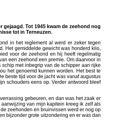
dier gejaagd. Tot 1945 kwam de zeehond nog
isse tot in Terneuzen.
tond in het reglement al werd er zeker tegen
d. Het gemiddelde gewicht was honderd kilo,
ied voor de zeehond en hij heeft regelmatig
n van een zeehond een premie. Om daarvoor in
schip met inbegrip van de schipper aan rijke
k zou het genoemd kunnen worden. Het best te
De beste tijd voor de jacht was vanaf augustus
zijn schouders eens op. Verder antwoord bleef
 verrassing gebeuren, en dan was het zaak er
aanwijzing van mijn kapitein kreeg ik zelf als
ve de zeehonden en bruinvissen werd er nog op
een bijzonder grote uitzondering en er was dan