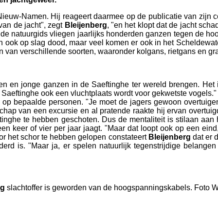
Nieuw-Namen. Hij reageert daarmee op de publicatie van zijn co
van de jacht", zegt
Bleijenberg
, "en het klopt dat de jacht scha
ns de natuurgids vliegen jaarlijks honderden ganzen tegen de 
an ook op slag dood, maar veel komen er ook in het Scheldewat
an van verschillende soorten, waaronder kolgans, rietgans en g
paren en jonge ganzen in de Saeftinghe ter wereld brengen. Het
t Saeftinghe ook een vluchtplaats wordt voor gekwetste vogels.
 op bepaalde personen. "Je moet de jagers gewoon overtuigen 
chap van een excursie en al pratende raakte hij ervan overtuig
ftinghe te hebben geschoten. Dus de mentaliteit is stilaan aa
en keer of vier per jaar jaagt. "Maar dat loopt ook op een ei
oor het schor te hebben gelopen constateert
Bleijenberg
dat er 
d is. "Maar ja, er spelen natuurlijk tegenstrijdige belangen
rg
slachtoffer is geworden van de hoogspanningskabels. Foto