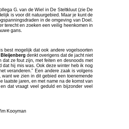
llega G. van de Wiel in De Steltkluut (zie De
delijk is voor dit natuurgebied. Maar je kunt de
hoogspanningsdraden in de omgeving van Doel.
er terecht en zoeken een veilig heenkomen in
rauwe gans.
 is best mogelijk dat ook andere vogelsoorten
"
Bleijenberg
denkt overigens dat de jacht niet
dat ze fout zijn, met feiten en desnoods met
d dat hij mis was. Ook deze winter heb ik nog
n het veranderen." Een andere zaak is volgens
nd, want we zien in dit gebied een toenemende
de laatste jaren, en met name na de komst van
 en dat vraagt veel geduld en bijzonder veel
 Wim Kooyman