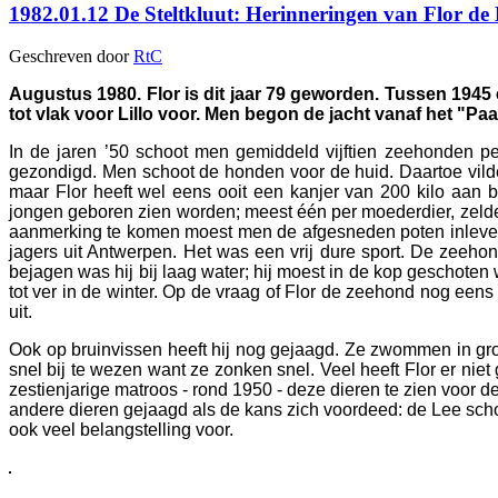
1982.01.12 De Steltkluut: Herinneringen van Flor de L
Geschreven door
RtC
Augustus 1980. Flor is dit jaar 79 geworden. Tussen 1945
tot vlak voor Lillo voor. Men begon de jacht vanaf het "P
In de jaren ’50 schoot men gemiddeld vijftien zeehonden per
gezondigd. Men schoot de honden voor de huid. Daartoe vild
maar Flor heeft wel eens ooit een kanjer van 200 kilo aan
jongen geboren zien worden; meest één per moederdier, zelde
aanmerking te komen moest men de afgesneden poten inlevere
jagers uit Antwerpen. Het was een vrij dure sport. De zeeho
bejagen was hij bij laag water; hij moest in de kop geschoten 
tot ver in de winter. Op de vraag of Flor de zeehond nog een
uit.
Ook op bruinvissen heeft hij nog gejaagd. Ze zwommen in grot
snel bij te wezen want ze zonken snel. Veel heeft Flor er niet
zestienjarige matroos - rond 1950 - deze dieren te zien voor
andere dieren gejaagd als de kans zich voordeed: de Lee schoo
ook veel belangstelling voor.