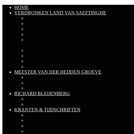
HOME
VERDRONKEN LAND VAN SAEFTINGHE
LAND VAN SAEFTINGHE
GESCHIEDENIS
ARCHEOLOGIE
DIEREN IN SAEFTINGHE
PLANTEN IN
SAEFTINGHE
FOTO'S DIEREN
FOTO'S PLANTEN
FOTO'S SAEFTINGHE
FOTO'S VONDSTEN
MEESTER VAN DER HEIJDEN GROEVE
GESCHIEDENIS
FOTO'S OUDE GROEVE
FOTO'S NIEUWE GROEVE
RICHARD BLEIJENBERG
RICHARD EN DE KAUTER
FOTO'S RICHARD
KRANTEN & TIJDSCHRIFTEN
JAARGANG 1975-1980
JAARGANG 1981-1985
JAARGANG 1986-1990
JAARGANG 1991-1995