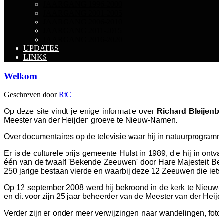
JAARGANG 1996-2000
JAARGANG 2001-2005
JAARGANG 2006-2010
JAARGANG 2011-2015
JAARGANG 2016-2020
UPDATES
LINKS
Welkom
Geschreven door
RtC
Op deze site vindt je enige informatie over
Richard Bleijen
Meester van der Heijden groeve te Nieuw-Namen.
Over documentaires op de televisie waar hij in natuurprogram
Er is de culturele prijs
gemeente Hulst in 1989, die hij in on
één van de twaalf 'Bekende Zeeuwen' door Hare Majesteit Bea
250 jarige bestaan vierde en waarbij deze 12 Zeeuwen die iet
Op 12 september 2008 werd hij bekroond in de kerk te Nieuw-
en dit voor zijn 25 jaar beheerder van de Meester van der H
Verder zijn er onder meer verwijzingen naar wandelingen, foto