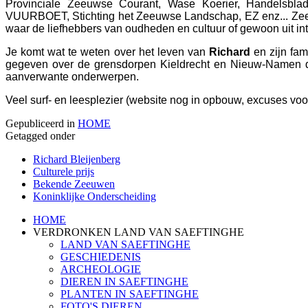
Provinciale Zeeuwse Courant, Wase Koerier, Handelsbla
VUURBOET, Stichting het Zeeuwse Landschap, EZ enz... Zeer i
waar de liefhebbers van oudheden en cultuur of gewoon uit int
Je komt wat te weten over het leven van
Richard
en zijn fam
gegeven over de grensdorpen Kieldrecht en Nieuw-Namen da
aanverwante onderwerpen.
Veel surf- en leesplezier (website nog in opbouw, excuses voor
Gepubliceerd in
HOME
Getagged onder
Richard Bleijenberg
Culturele prijs
Bekende Zeeuwen
Koninklijke Onderscheiding
HOME
VERDRONKEN LAND VAN SAEFTINGHE
LAND VAN SAEFTINGHE
GESCHIEDENIS
ARCHEOLOGIE
DIEREN IN SAEFTINGHE
PLANTEN IN SAEFTINGHE
FOTO'S DIEREN