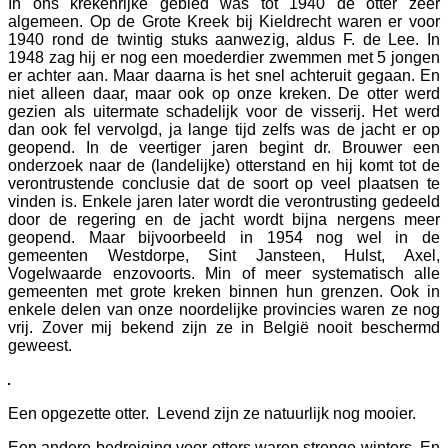
In ons krekenrijke gebied was tot 1940 de otter zeer
algemeen. Op de Grote Kreek bij Kieldrecht waren er voor
1940 rond de twintig stuks aanwezig, aldus F. de Lee. In
1948 zag hij er nog een moederdier zwemmen met 5 jongen
er achter aan. Maar daarna is het snel achteruit gegaan. En
niet alleen daar, maar ook op onze kreken. De otter werd
gezien als uitermate schadelijk voor de visserij. Het werd
dan ook fel vervolgd, ja lange tijd zelfs was de jacht er op
geopend. In de veertiger jaren begint dr. Brouwer een
onderzoek naar de (landelijke) otterstand en hij komt tot de
verontrustende conclusie dat de soort op veel plaatsen te
vinden is. Enkele jaren later wordt die verontrusting gedeeld
door de regering en de jacht wordt bijna nergens meer
geopend. Maar bijvoorbeeld in 1954 nog wel in de
gemeenten Westdorpe, Sint Jansteen, Hulst, Axel,
Vogelwaarde enzovoorts. Min of meer systematisch alle
gemeenten met grote kreken binnen hun grenzen. Ook in
enkele delen van onze noordelijke provincies waren ze nog
vrij. Zover mij bekend zijn ze in België nooit beschermd
geweest.
Een opgezette otter. Levend zijn ze natuurlijk nog mooier.
Een andere bedreiging voor otters waren strenge winters. En