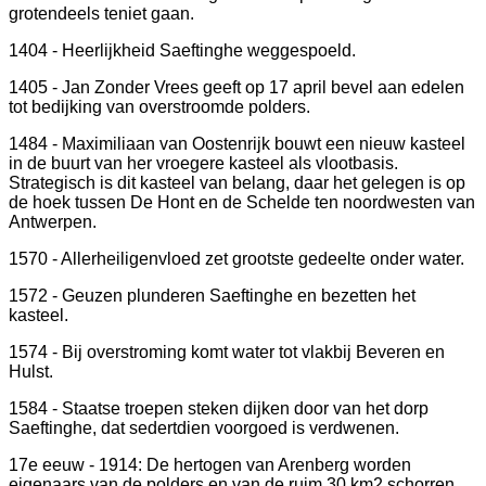
grotendeels teniet gaan.
1404 - Heerlijkheid Saeftinghe weggespoeld.
1405 - Jan Zonder Vrees geeft op 17 april bevel aan edelen
tot bedijking van overstroomde polders.
1484 - Maximiliaan van Oostenrijk bouwt een nieuw kasteel
in de buurt van her vroegere kasteel als vlootbasis.
Strategisch is dit kasteel van belang, daar het gelegen is op
de hoek tussen De Hont en de Schelde ten noordwesten van
Antwerpen.
1570 - Allerheiligenvloed zet grootste gedeelte onder water.
1572 - Geuzen plunderen Saeftinghe en bezetten het
kasteel.
1574 - Bij overstroming komt water tot vlakbij Beveren en
Hulst.
1584 - Staatse troepen steken dijken door van het dorp
Saeftinghe, dat sedertdien voorgoed is verdwenen.
17e eeuw - 1914: De hertogen van Arenberg worden
eigenaars van de polders en van de ruim 30 km2 schorren,