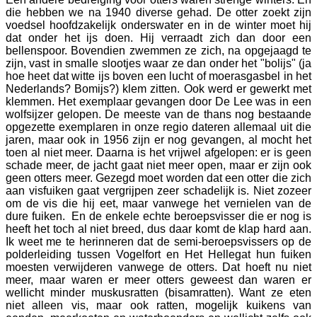
die hebben we na 1940 diverse gehad. De otter zoekt zijn
voedsel hoofdzakelijk onderswater en in de winter moet hij
dat onder het ijs doen. Hij verraadt zich dan door een
bellenspoor. Bovendien zwemmen ze zich, na opgejaagd te
zijn, vast in smalle slootjes waar ze dan onder het "bolijs" (ja
hoe heet dat witte ijs boven een lucht of moerasgasbel in het
Nederlands? Bomijs?) klem zitten. Ook werd er gewerkt met
klemmen. Het exemplaar gevangen door De Lee was in een
wolfsijzer gelopen. De meeste van de thans nog bestaande
opgezette exemplaren in onze regio dateren allemaal uit die
jaren, maar ook in 1956 zijn er nog gevangen, al mocht het
toen al niet meer. Daarna is het vrijwel afgelopen: er is geen
schade meer, de jacht gaat niet meer open, maar er zijn ook
geen otters meer. Gezegd moet worden dat een otter die zich
aan visfuiken gaat vergrijpen zeer schadelijk is. Niet zozeer
om de vis die hij eet, maar vanwege het vernielen van de
dure fuiken. En de enkele echte beroepsvisser die er nog is
heeft het toch al niet breed, dus daar komt de klap hard aan.
Ik weet me te herinneren dat de semi-beroepsvissers op de
polderleiding tussen Vogelfort en Het Hellegat hun fuiken
moesten verwijderen vanwege de otters. Dat hoeft nu niet
meer, maar waren er meer otters geweest dan waren er
wellicht minder muskusratten (bisamratten). Want ze eten
niet alleen vis, maar ook ratten, mogelijk kuikens van