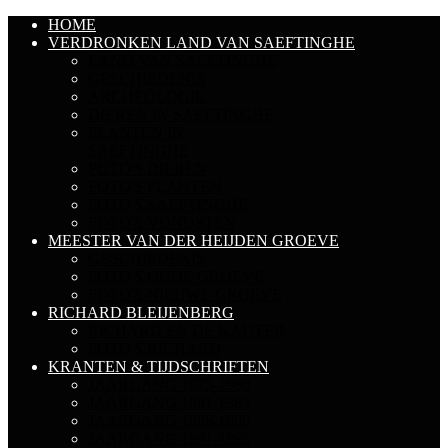
HOME
VERDRONKEN LAND VAN SAEFTINGHE
LAND VAN SAEFTINGHE
GESCHIEDENIS
ARCHEOLOGIE
DIEREN IN SAEFTINGHE
PLANTEN IN
SAEFTINGHE
FOTO'S DIEREN
FOTO'S PLANTEN
FOTO'S SAEFTINGHE
FOTO'S VONDSTEN
MEESTER VAN DER HEIJDEN GROEVE
GESCHIEDENIS
FOTO'S OUDE GROEVE
FOTO'S NIEUWE GROEVE
RICHARD BLEIJENBERG
RICHARD EN DE KAUTER
FOTO'S RICHARD
KRANTEN & TIJDSCHRIFTEN
JAARGANG 1975-1980
JAARGANG 1981-1985
JAARGANG 1986-1990
JAARGANG 1991-1995