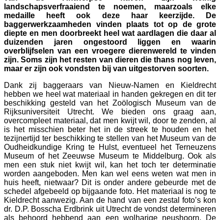
landschapsverfraaiend te noemen, maarzoals elke
medaille heeft ook deze haar keerzijde. De
baggerwerkzaamheden vinden plaats tot op de grote
diepte en men doorbreekt heel wat aardlagen die daar al
duizenden jaren ongestoord liggen en waarin
overblijfselen van een vroegere dierenwereld te vinden
zijn. Soms zijn het resten van dieren die thans nog leven,
maar er zijn ook vondsten bij van uitgestorven soorten.
Dank zij baggeraars van Nieuw-Namen en Kieldrecht
hebben we heel wat materiaal in handen gekregen en dit ter
beschikking gesteld van het Zoölogisch Museum van de
Rijksuniversiteit Utrecht. We bieden ons graag aan,
overcompleet materiaal, dat men kwijt wil, door te zenden, al
is het misschien beter het in de streek te houden en het
tezijnertijd ter beschikking te stellen van het Museum van de
Oudheidkundige Kring te Hulst, eventueel het Terneuzens
Museum of het Zeeuwse Museum te Middelburg. Ook als
men een stuk niet kwijt wil, kan het toch ter determinatie
worden aangeboden. Men kan wel eens weten wat men in
huis heeft, nietwaar? Dit is onder andere gebeurde met de
schedel afgebeeld op bijgaande foto. Het materiaal is nog te
Kieldrecht aanwezig. Aan de hand van een zestal foto’s kon
dr. D.P. Bosscha Erdbrink uit Utrecht de vondst determineren
als behoord hebbend aan een wolharige neushoorn. De