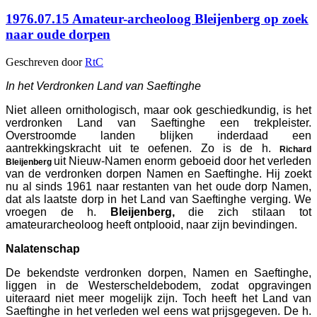
1976.07.15 Amateur-archeoloog Bleijenberg op zoek
naar oude dorpen
Geschreven door
RtC
In het Verdronken Land van Saeftinghe
Niet alleen ornithologisch, maar ook geschiedkundig, is het
verdronken Land van Saeftinghe een trekpleister.
Overstroomde landen blijken inderdaad een
aantrekkingskracht uit te oefenen. Zo is de h.
Richard
uit Nieuw-Namen enorm geboeid door het verleden
Bleijenberg
van de verdronken dorpen Namen en Saeftinghe. Hij zoekt
nu al sinds 1961 naar restanten van het oude dorp Namen,
dat als laatste dorp in het Land van Saeftinghe verging. We
vroegen de h.
Bleijenberg,
die zich stilaan tot
amateurarcheoloog heeft ontplooid, naar zijn bevindingen.
Nalatenschap
De bekendste verdronken dorpen, Namen en Saeftinghe,
liggen in de Westerscheldebodem, zodat opgravingen
uiteraard niet meer mogelijk zijn. Toch heeft het Land van
Saeftinghe in het verleden wel eens wat prijsgegeven. De h.