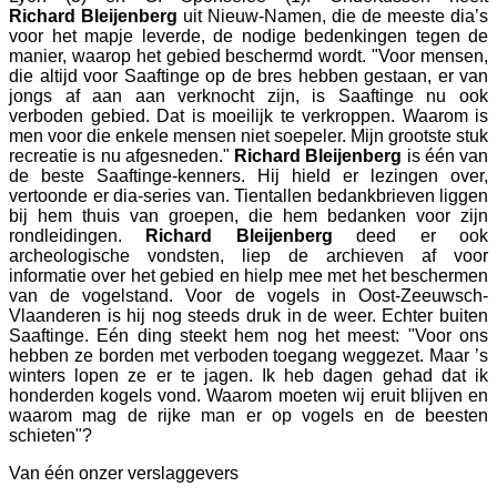
Richard
Bleijenberg
uit Nieuw-Namen, die de meeste dia’s
voor het mapje leverde, de nodige bedenkingen tegen de
manier, waarop het gebied beschermd wordt. "Voor mensen,
die altijd voor Saaftinge op de bres hebben gestaan, er van
jongs af aan aan verknocht zijn, is Saaftinge nu ook
verboden gebied. Dat is moeilijk te verkroppen. Waarom is
men voor die enkele mensen niet soepeler. Mijn grootste stuk
recreatie is nu afgesneden."
Richard
Bleijenberg
is één van
de beste Saaftinge-kenners. Hij hield er lezingen over,
vertoonde er dia-series van. Tientallen bedankbrieven liggen
bij hem thuis van groepen, die hem bedanken voor zijn
rondleidingen.
Richard
Bleijenberg
deed er ook
archeologische vondsten, liep de archieven af voor
informatie over het gebied en hielp mee met het beschermen
van de vogelstand. Voor de vogels in Oost-Zeeuwsch-
Vlaanderen is hij nog steeds druk in de weer. Echter buiten
Saaftinge. Eén ding steekt hem nog het meest: "Voor ons
hebben ze borden met verboden toegang weggezet. Maar ’s
winters lopen ze er te jagen. Ik heb dagen gehad dat ik
honderden kogels vond. Waarom moeten wij eruit blijven en
waarom mag de rijke man er op vogels en de beesten
schieten"?
Van één onzer verslaggevers