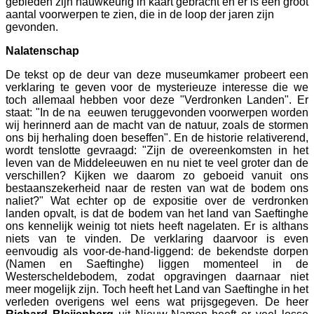
gebieden zijn nauwkeurig in kaart gebracht en er is een groot
aantal voorwerpen te zien, die in de loop der jaren zijn
gevonden.
Nalatenschap
De tekst op de deur van deze museumkamer probeert een
verklaring te geven voor de mysterieuze interesse die we
toch allemaal hebben voor deze "Verdronken Landen". Er
staat: "In de na eeuwen teruggevonden voorwerpen worden
wij herinnerd aan de macht van de natuur, zoals
de stormen
ons bij herhaling doen beseffen". En de historie relativerend,
wordt tenslotte gevraagd: "Zijn de overeenkomsten in het
leven van de Middeleeuwen en nu niet te veel groter dan de
verschillen? Kijken we daarom zo geboeid vanuit ons
bestaanszekerheid naar de resten van wat de bodem ons
naliet?" Wat echter op de expositie over de verdronken
landen opvalt, is dat de bodem van het land van Saeftinghe
ons kennelijk weinig tot niets heeft nagelaten. Er is althans
niets van te vinden. De verklaring daarvoor is even
eenvoudig als voor-de-hand-liggend: de bekendste dorpen
(Namen en Saeftinghe) liggen momenteel in de
Westerscheldebodem, zodat opgravingen daarnaar niet
meer mogelijk zijn. Toch heeft het Land van Saeftinghe in het
verleden overigens wel eens wat prijsgegeven. De heer