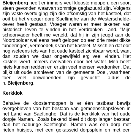
Bleijenberg
heeft er immers veel kloostermoppen, een soort
steen gevonden waarvan sommige geglazuurd zijn. Volgens
zijn vaste overtuiging zijn die afkomstig van het kasteel, dat
ooit bij het vroeger dorp Saeftinghe aan de Westerschelde-
oever heeft gestaan. Vroeger waren er meer tekenen van
historisch leven te vinden in het Verdronken Land. "Mijn
schoonvader heeft me verteld, dat hij in zijn jeugd aan de
Noordpolder wel eens heeft gelopen op een drie meter dikke
funderingen, vermoedelijk van het kasteel. Misschien dat ooit
nog weleens iets van het oude kasteel zichtbaar wordt, want
dan zouden we daar ongetwijfeld erg veel vinden. Het
kasteel werd immers overvallen door het water. Men heeft
niets kunnen redden en er zijn veel mensen verdronken. Dat
blijkt uit oude archieven van de gemeente Doel, waarheen
toen veel omwonenden zijn gevlucht", aldus de
h.
Bleijenberg
.
Kerkklok
Behalve de kloostermoppen is er één tastbaar bewijs
overgebleven van het bestaan van gemeenschapsleven in
het Land van Saeftinghe. Dat is de kerkklok van het oude
dorpje Namen. Zoals bekend bleef dit dorp langer bestaan
dan het naburige Saeftinghe. Namen was een dorp met
rieten huisjes, met een gekasseid dorpsplein en met een