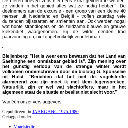
De dieren hoeven zelfs niet eens extra gevoerd te worden:
ze vinden in het gebied alles wat ze nodig hebben". De
deelnemers aan de excursie - een groep van een kleine 40
mensen uit Nederland en België - troffen zaterdag vele
duizenden pijlstaarten en smienten aan. Ook werden nogal
wat bonte strandlopers en de zeldzame blauwe en grauwe
kiekendief waargenomen. Bij de wilde eenden trad
paarvorming op, niet ongebruikelijk voor februari.
Bleijenberg: "Het is weer eens bewezen dat het Land van
Saeftinghe een onmisbaar gebied is". Zijn mening over
het gunstig verloop van de strenge winter wordt
volkomen onderschreven door de bioloog G. Sponselee
uit Hulst. "Berichten dat het met de vogelsterfte
alarmerend zou zijn moet ik met klem tegenspreken.
Natuurlijk, zijn er wel wat slachtoffers, maar in het
algemeen staat de situatie er beslist niet slecht voor."
Van één onzer verslaggevers
Gepubliceerd in
JAARGANG 1975-1980
Getagged onder
© 2019 Land Van Saeftinghe
Vogelsterfte