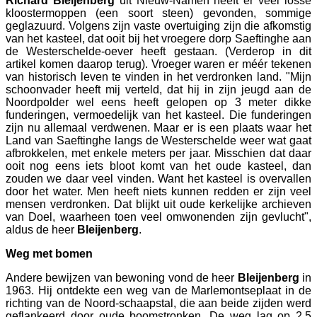
Richard
Bleijenberg
uit Nieuw-Namen heeft er veel losse
kloostermoppen (een soort steen) gevonden, sommige
geglazuurd. Volgens zijn vaste overtuiging zijn die afkomstig
van het kasteel, dat ooit bij het vroegere dorp Saeftinghe aan
de Westerschelde-oever heeft gestaan. (Verderop in dit
artikel komen daarop terug). Vroeger waren er méér tekenen
van historisch leven te vinden in het verdronken land. "Mijn
schoonvader heeft mij verteld, dat hij in zijn jeugd aan de
Noordpolder wel eens heeft gelopen op 3 meter dikke
funderingen, vermoedelijk van het kasteel. Die funderingen
zijn nu allemaal verdwenen. Maar er is een plaats waar het
Land van Saeftinghe langs de Westerschelde weer wat gaat
afbrokkelen, met enkele meters per jaar. Misschien dat daar
ooit nog eens iets bloot komt van het oude kasteel, dan
zouden we daar veel vinden. Want het kasteel is overvallen
door het water. Men heeft niets kunnen redden er zijn veel
mensen verdronken. Dat blijkt uit oude kerkelijke archieven
van Doel, waarheen toen veel omwonenden zijn gevlucht",
aldus de heer
Bleijenberg
.
Weg met bomen
Andere bewijzen van bewoning vond de heer
Bleijenberg
in
1963. Hij ontdekte een weg van de Marlemontseplaat in de
richting van de Noord-schaapstal, die aan beide zijden werd
geflankeerd door oude boomstronken. De weg lag op 2,5