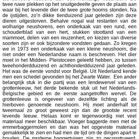
twee ruwe plekken op het snuitgedeelte geven de plaats aan
waar bij het levende dier de twee grote hoorns stonden. Na
de ijstijden, zo’n dikke tienduizend jaar geleden zijn deze
dieren uitgestorven. Behalve nogal wat restanten van de
wolharige neushorens, een onderkaak van een rund, een
schouderblad van een hert, stukken stoottand van een
mammoet, delen van een reuzenhert, en kiezen van diverse
soorten zijn er ook bijzondere vondsten gedaan. Zo kregen
we in 1973 een onderkaak van een kleine neushoorn, die
niet onder een Nederlandse naam is beschreven. Het dier
moet in het Midden- Pleistoceen geleefd hebben, zo tussen
tweehonderdduizend en achthonderdduizend jaar geleden.
Het was de eerste vondst voor België. Uit Nederland kende
men een schedel gevonden bij het Zwarte Water. Een ander
belangrijk stuk in die partij was een lendewervel van een
grottenleeuw, het derde bekende stuk uit het Nederlands-
Belgische gebied en de eerste aangetroffen wervel. De
grottenleeuw is ongeveer van dezelfde lichting als de
hierboven genoemde neushoorn. Hij moet anderhalf tot
tweemaal zo groot geweest zijn dan de grootste recent
levende leeuw. Helaas komt er tegenwoordig niet veel
materiaal meer beschikbaar. Vroeger baggerde men met de
emmerbaggermolen en dan was het opgeviste materiaal
gemakkelijk te zien en had men de tijd om de dingen apart te
houden. De moderne baggertuigen zijn zo geconstrueerd,