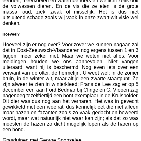
eenden, meerkoeten en waterhoenders en wellicht zelfs ook
de volwassen dieren. En de vis die ze eten is de grote
massa, oud, ziek, zwak of misselijk. Het is dus niet
uitsluitend schade zoals wij vaak in onze zwart-wit visie wel
denken.
Hoeveel?
Hoeveel zijn er nog over? Voor zover we kunnen nagaan zal
dat in Oost-Zeeuwsch-Vlaanderen nog ergens tussen 1 en 3
liggen, meer zeker niet. Maar we weten niet alles. Voor
meldingen houden we ons aanbevolen. Niet vangen
uiteraard, want hij is beschermd. Nog even iets over een
verwant van de otter, de hermelijn. U weet wel: in de zomer
bruin, in de winter wit, maar altijd een zwarte staartpunt. Ze
zijn alweer te zien in winterkleed; Frans de Lee zag er op 5
december een aan Ford Bedmar bij Clinge en G. Vieoen zag
nagenoeg tezelfdertijd een bont exemplaar in de Kruispolder.
Dit dier was dus nog aan het verharen. Het was in gevecht
gewikkeld met een woelrat, dus kennelijk eet die niet alleen
maar hazen en fazanten zoals zo vaak gedacht en beweerd
wordt, maar wat natuurlijk niet waar kan zijn; als dat zo was
moesten de hazen zo dicht mogelijk lopen als de haren op
een hond.
Grasduinen met George Sponselee