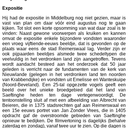
Expositie
Hij had de expositie in Middelburg nog niet gezien, maar is
vast van plan om daar vóór eind augustus nog te gaan
kijken. Tot slot een korte opsomming van wat daar zoal is te
vinden: Naast gewone voorwerpen als kruiken en kannen
omvat de expositie enkele bijzondere vondsten waaronder
een vroeg vijftiende-eeuws beeldje, dat is gevonden op de
plaats waar eens de stad Reimerswaal lag. Verder zijn er
ook pijpaarden beeldjes alsmede twee schedeltypen die
veelvuldig in het verdronken land zijn aangetroffen. Tevens
wordt aandacht besteed aan het onderzoek dat 50 jaar
geleden is verricht naar de fundamenten van de kerk van
Nieuwlande (gelegen in het verdronken land ten noorden
van Krabbendijke) en vondsten uit Emelisse en Wanteskuipe
(Noord-Beveland). Een 25-tal opgezette vogels geeft een
beeld over het unieke broedgebied dat het land van
Saeftinghe heden ten dage vertegenwoordigt. De
tentoonstelling sluit af met een afbeelding van Albrecht van
Beieren, die in 1375 stadsrechten gaf aan Reimerswaal en
een 15e eeuws portret van Jan Zonder Vrees, die in 1405
opdracht gaf de overstroomde gebieden van Saeftinghe
opnieuw te bedijken. De filmvertoning is dagelijks (behalve
zaterdag en zondag), vanaf twee uur te zien. Op die dagen is