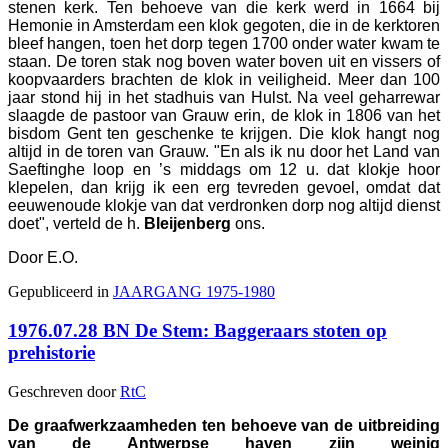
stenen kerk. Ten behoeve van die kerk werd in 1664 bij
Hemonie in Amsterdam een klok gegoten, die in de kerktoren
bleef hangen, toen het dorp tegen 1700 onder water kwam te
staan. De toren stak nog boven water boven uit en vissers of
koopvaarders brachten de klok in veiligheid. Meer dan 100
jaar stond hij in het stadhuis van Hulst. Na veel geharrewar
slaagde de pastoor van Grauw erin, de klok in 1806 van het
bisdom Gent ten geschenke te krijgen. Die klok hangt nog
altijd in de toren van Grauw. "En als ik nu door het Land van
Saeftinghe loop en ’s middags om 12 u. dat klokje hoor
klepelen, dan krijg ik een erg tevreden gevoel, omdat dat
eeuwenoude klokje van dat verdronken dorp nog altijd dienst
doet", verteld de h.
Bleijenberg
ons.
Door E.O.
Gepubliceerd in
JAARGANG 1975-1980
1976.07.28 BN De Stem: Baggeraars stoten op
prehistorie
Geschreven door
RtC
De graafwerkzaamheden ten behoeve van de uitbreiding
van de Antwerpse haven zijn weinig