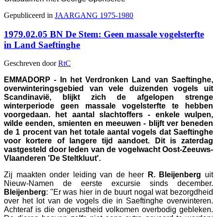
Gepubliceerd in
JAARGANG 1975-1980
1979.02.05 BN De Stem: Geen massale vogelsterfte
in Land Saeftinghe
Geschreven door
RtC
EMMADORP - In het Verdronken Land van Saeftinghe,
overwinteringsgebied van vele duizenden vogels uit
Scandinavië, blijkt zich de afgelopen strenge
winterperiode geen massale vogelsterfte te hebben
voorgedaan. het aantal slachtoffers - enkele wulpen,
wilde eenden, smienten en meeuwen - blijft ver beneden
de 1 procent van het totale aantal vogels dat Saeftinghe
voor kortere of langere tijd aandoet. Dit is zaterdag
vastgesteld door leden van de vogelwacht Oost-Zeeuws-
Vlaanderen 'De Steltkluut'.
Zij maakten onder leiding van de heer
R.
Bleijenberg
uit
Nieuw-Namen de eerste excursie sinds december.
Bleijenberg
: "Er was hier in de buurt nogal wat bezorgdheid
over het lot van de vogels die in Saeftinghe overwinteren.
Achteraf is die ongerustheid volkomen overbodig gebleken.