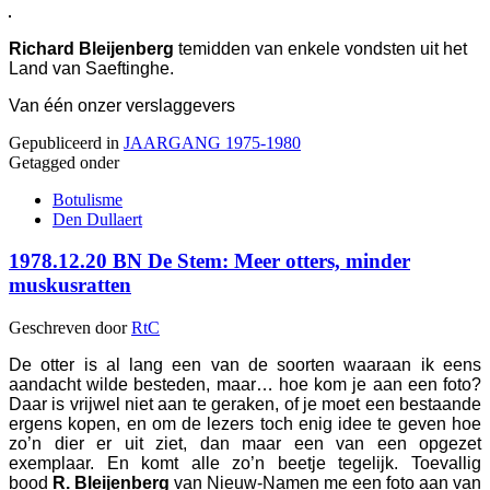
Richard Bleijenberg
temidden van enkele vondsten uit het
Land van Saeftinghe.
Van één onzer verslaggevers
Gepubliceerd in
JAARGANG 1975-1980
Getagged onder
Botulisme
Den Dullaert
1978.12.20 BN De Stem: Meer otters, minder
muskusratten
Geschreven door
RtC
De otter is al lang een van de soorten waaraan ik eens
aandacht wilde besteden, maar… hoe kom je aan een foto?
Daar is vrijwel niet aan te geraken, of je moet een bestaande
ergens kopen, en om de lezers toch enig idee te geven hoe
zo’n dier er uit ziet, dan maar een van een opgezet
exemplaar. En komt alle zo’n beetje tegelijk. Toevallig
bood
R.
Bleijenberg
van Nieuw-Namen me een foto aan van