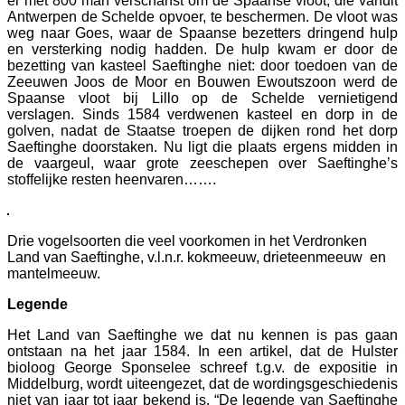
er met 800 man verschanst om de Spaanse vloot, die vanuit
Antwerpen de Schelde opvoer, te beschermen. De vloot was
weg naar Goes, waar de Spaanse bezetters dringend hulp
en versterking nodig hadden. De hulp kwam er door de
bezetting van kasteel Saeftinghe niet: door toedoen van de
Zeeuwen Joos de Moor en Bouwen Ewoutszoon werd de
Spaanse vloot bij Lillo op de Schelde vernietigend
verslagen. Sinds 1584 verdwenen kasteel en dorp in de
golven, nadat de Staatse troepen de dijken rond het dorp
Saeftinghe doorstaken. Nu ligt die plaats ergens midden in
de vaargeul, waar grote zeeschepen over Saeftinghe’s
stoffelijke resten heenvaren…….
Drie vogelsoorten die veel voorkomen in het Verdronken
Land van Saeftinghe, v.l.n.r. kokmeeuw, drieteenmeeuw en
mantelmeeuw.
Legende
Het Land van Saeftinghe we dat nu kennen is pas gaan
ontstaan na het jaar 1584. In een artikel, dat de Hulster
bioloog George Sponselee schreef t.g.v. de expositie in
Middelburg, wordt uiteengezet, dat de wordingsgeschiedenis
niet van jaar tot jaar bekend is. “De legende van Saeftinghe