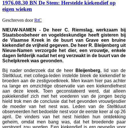
1976.08.30 BN De Stem: Herstelde kiekendief op
eigen wieken
Geschreven door
RtC
NIEUW-NAMEN - De heer C. Riemslag, werkzaam bij
Staatsbosbeheer en vogeldeskundige heeft gisteren bij
de Vlaamse Kreek in de buurt van Grave een bruine
kiekendief de vrijheid gegeven. De heer R. Bleijenberg uit
Nieuw-Namen verzorgde het dier, een vrouwtje, enkele
dagen liefderijk nadat het erg verzwakt in de buurt van de
Schelpkreek was gevonden.
Bij nader onderzoek dat de heer
Bleijenberg
, lid van de
Steltkluut, met collega-leden instelde bleek de kiekendief te
broeden aan de zestigvoetkreek. Men kwam hier pas achter
na lange en omzichtige observatie van een kiekendiefnest
aan deze kreek. Toen geconstateerd werd, dat alleen
pakiekendief zich met het voederen van de jongen bezig
hield trok men de conclusie dat het gevonden vrouwtjesdier
de moeder van het nest was. Leden van de Steltkluut
observeerden het bedoelde nest voor de eerste keer al op 26
april. De vinders van het nest hielden hun ontdekking
geheim, omdat men bang was, dat het broedende paar
verstoord zou worden. Een kiekendief is erg gevoelig voor