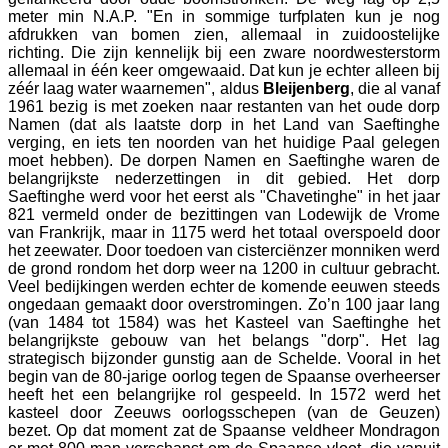
meter min N.A.P. "En in sommige turfplaten kun je nog
afdrukken van bomen zien, allemaal in zuidoostelijke
richting. Die zijn kennelijk bij een zware noordwesterstorm
allemaal in één keer omgewaaid. Dat kun je echter alleen bij
zéér laag water waarnemen", aldus
Bleijenberg
, die al vanaf
1961 bezig is met zoeken naar restanten van het oude dorp
Namen (dat als laatste dorp in het Land van Saeftinghe
verging, en iets ten noorden van het huidige Paal gelegen
moet hebben). De dorpen Namen en Saeftinghe waren de
belangrijkste nederzettingen in dit gebied. Het dorp
Saeftinghe werd voor het eerst als "Chavetinghe" in het jaar
821 vermeld onder de bezittingen van Lodewijk de Vrome
van Frankrijk, maar in 1175 werd het totaal overspoeld door
het zeewater. Door toedoen van cisterciënzer monniken werd
de grond rondom het dorp weer na 1200 in cultuur gebracht.
Veel bedijkingen werden echter de komende eeuwen steeds
ongedaan gemaakt door overstromingen. Zo’n 100 jaar lang
(van 1484 tot 1584) was het Kasteel van Saeftinghe het
belangrijkste gebouw van het belangs "dorp". Het lag
strategisch bijzonder gunstig aan de Schelde. Vooral in het
begin van de 80-jarige oorlog tegen de Spaanse overheerser
heeft het een belangrijke rol gespeeld. In 1572 werd het
kasteel door Zeeuws oorlogsschepen (van de Geuzen)
bezet. Op dat moment zat de Spaanse veldheer Mondragon