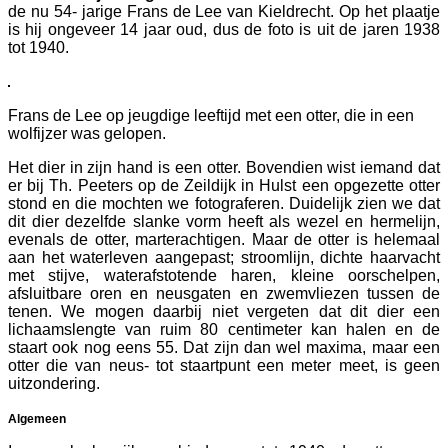
de nu 54- jarige Frans de Lee van Kieldrecht. Op het plaatje
is hij ongeveer 14 jaar oud, dus de foto is uit de jaren 1938
tot 1940.
Frans de Lee op jeugdige leeftijd met een otter, die in een
wolfijzer was gelopen.
Het dier in zijn hand is een otter. Bovendien wist iemand dat
er bij Th. Peeters op de Zeildijk in Hulst een opgezette otter
stond en die mochten we fotograferen. Duidelijk zien we dat
dit dier dezelfde slanke vorm heeft als wezel en hermelijn,
evenals de otter, marterachtigen. Maar de otter is helemaal
aan het waterleven aangepast; stroomlijn, dichte haarvacht
met stijve, waterafstotende haren, kleine oorschelpen,
afsluitbare oren en neusgaten en zwemvliezen tussen de
tenen. We mogen daarbij niet vergeten dat dit dier een
lichaamslengte van ruim 80 centimeter kan halen en de
staart ook nog eens 55. Dat zijn dan wel maxima, maar een
otter die van neus- tot staartpunt een meter meet, is geen
uitzondering.
Algemeen