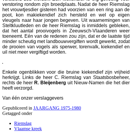
verstoring rondom zijn broedplaats. Nadat de heer Riemslag
het vrouwtjesdier gisteren had voorzien van een ring aan de
poot, kon makiekendief zich hersteld en wel op eigen
vleugels naar haar jongen begeven. Uit waarnemingen van
Steltkluutleden en de heer Riemslag is inmiddels gebleken,
dat het aantal prooivogels in Zeeuwsch-Vlaanderen weer
toeneemt. Eén van de redenen zou zijn, dat er de laatste tijd
minder scheutig met landbouwvergiften wordt gewerkt, zodat
de prooien van vogels als sperwer, torenvalk, kiekendief en
uil niet meer vergiftigd worden.
Enkele ogenblikken voor die bruine kiekendief zijn vrijheid
herkrijgt. Links de heer C. Riemslag van Staatsbosbeheer,
rechts de heer
R. Bleijenberg
uit Nieuw-Namen die het dier
heeft verzorgd.
Van één onzer verslaggevers
Gepubliceerd in
JAARGANG 1975-1980
Getagged onder
Riemslag
Vlaamse kreek