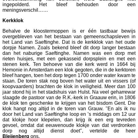
ingepolderd. Het bleef behouden door een
meningsverschil……
Kerkklok
Behalve de kloostermoppen is er één tastbaar bewijs
overgebleven van het bestaan van gemeenschapsleven in
het Land van Saeftinghe. Dat is de kerkklok van het oude
dorpje Namen. Zoals bekend bleef dit dorp langer bestaan
dan het naburige Saeftinghe. Namen was een dorp met
rieten huisjes, met een gekasseid dorpsplein en met een
stenen kerk. Ten behoeve van die kerk werd in 1664 bij
Hemonie in Amsterdam een klok gegoten, die in de kerktoren
bleef hangen, toen het dorp tegen 1700 onder water kwam te
staan. De toren stak nog boven het water uit en vissers (of
koopvaarders) brachten de klok in veiligheid. Meer dan 100
jaar stond hij in het stadshuis van Hulst. Na veel geharrewar
slaagde de pastoor van de R.K.-kerk in Graauw erin, in 1806
de klok ten geschenke te krijgen van het bisdom Gent. Die
klok hangt nog altijd in de toren van Grauw. "En als ik nu
door het Land van Saeftinghe loop en ’s middags om 12 uur
dat klokje hoor klepelen, dan krijg ik een erg tevreden
gevoel, omdat dat eeuwenoude klokje van dat verdronken
dorp nog altijd dienst doet", vertelde de heer
Bleijenberg
ons.