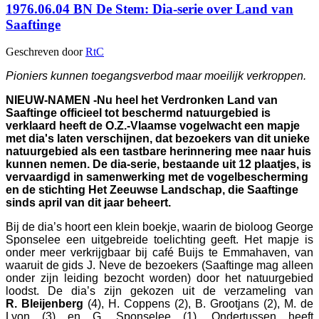
1976.06.04 BN De Stem: Dia-serie over Land van
Saaftinge
Geschreven door
RtC
Pioniers kunnen toegangsverbod maar moeilijk verkroppen.
NIEUW-NAMEN -
Nu heel het Verdronken Land van
Saaftinge officieel tot beschermd natuurgebied is
verklaard heeft de O.Z.-Vlaamse vogelwacht een mapje
met dia's laten verschijnen, dat bezoekers van dit unieke
natuurgebied als een tastbare herinnering mee naar huis
kunnen nemen. De dia-serie, bestaande uit 12 plaatjes, is
vervaardigd in samenwerking met de vogelbescherming
en de stichting Het Zeeuwse Landschap, die Saaftinge
sinds april van dit jaar beheert.
Bij de dia’s hoort een klein boekje, waarin de bioloog George
Sponselee een uitgebreide toelichting geeft. Het mapje is
onder meer verkrijgbaar bij café Buijs te Emmahaven, van
waaruit de gids J. Neve de bezoekers (Saaftinge mag alleen
onder zijn leiding bezocht worden) door het natuurgebied
loodst. De dia’s zijn gekozen uit de verzameling van
R.
Bleijenberg
(4), H. Coppens (2), B. Grootjans (2), M. de
Lyon (3) en G. Sponselee (1). Ondertussen heeft