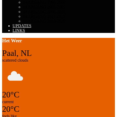
JAARGANG 1996-2000
JAARGANG 2001-2005
JAARGANG 2006-2010
JAARGANG 2011-2015
JAARGANG 2016-2020
UPDATES
LINKS
Het Weer
Paal, NL
scattered clouds
20°C
current
20°C
feels like