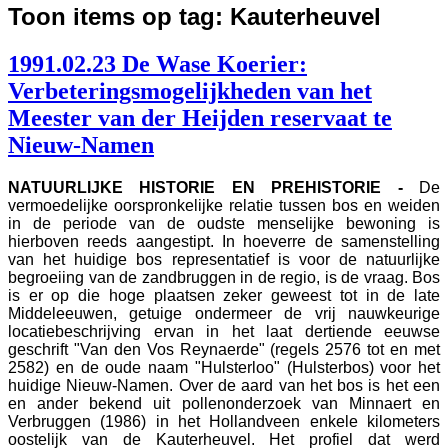
Toon items op tag: Kauterheuvel
1991.02.23 De Wase Koerier:
Verbeteringsmogelijkheden van het
Meester van der Heijden reservaat te
Nieuw-Namen
NATUURLIJKE HISTORIE EN PREHISTORIE -
De
vermoedelijke oorspronkelijke relatie tussen bos en weiden
in de periode van de oudste menselijke bewoning is
hierboven reeds aangestipt. In hoeverre de samenstelling
van het huidige bos representatief is voor de natuurlijke
begroeiing van de zandbruggen in de regio, is de vraag. Bos
is er op die hoge plaatsen zeker geweest tot in de late
Middeleeuwen, getuige ondermeer de vrij nauwkeurige
locatiebeschrijving ervan in het laat dertiende eeuwse
geschrift "Van den Vos Reynaerde" (regels 2576 tot en met
2582) en de oude naam "Hulsterloo" (Hulsterbos) voor het
huidige Nieuw-Namen. Over de aard van het bos is het een
en ander bekend uit pollenonderzoek van Minnaert en
Verbruggen (1986) in het Hollandveen enkele kilometers
oostelijk van de Kauterheuvel. Het profiel dat werd