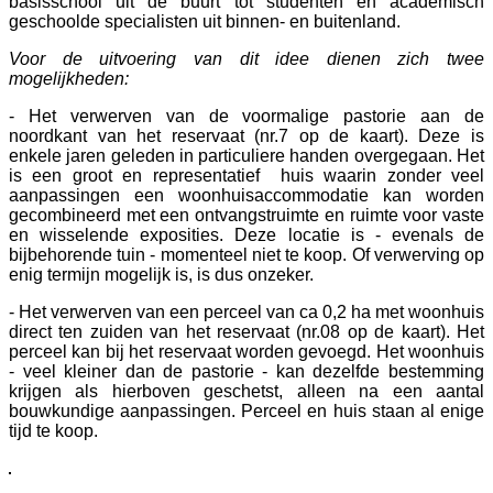
basisschool uit de buurt tot studenten en academisch
geschoolde specialisten uit binnen- en buitenland.
Voor de uitvoering van dit idee dienen zich twee
mogelijkheden:
- Het verwerven van de voormalige pastorie aan de
noordkant van het reservaat (nr.7 op de kaart). Deze is
enkele jaren geleden in particuliere handen overgegaan. Het
is een groot en representatief huis waarin zonder veel
aanpassingen een woonhuisaccommodatie kan worden
gecombineerd met een ontvangstruimte en ruimte voor vaste
en wisselende exposities. Deze locatie is - evenals de
bijbehorende tuin - momenteel niet te koop. Of verwerving op
enig termijn mogelijk is, is dus onzeker.
- Het verwerven van een perceel van ca 0,2 ha met woonhuis
direct ten zuiden van het reservaat (nr.08 op de kaart). Het
perceel kan bij het reservaat worden gevoegd. Het woonhuis
- veel kleiner dan de pastorie - kan dezelfde bestemming
krijgen als hierboven geschetst, alleen na een aantal
bouwkundige aanpassingen. Perceel en huis staan al enige
tijd te koop.