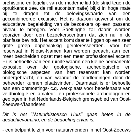
prehistorie en tegelijk van de moderne tijd (de strijd tegen de
oprukkende zee, de milieucontaminatie) blijkt in hoge mate
bij te dragen tot de belevingswaarde van een
gecombineerde excursie. Het is daarom gewenst om de
educatieve begeleiding van de bezoekers op een passend
niveau te brengen. Voor Saeftinghe zal daarin worden
voorzien door een bezoekerscentrum dat zich nu in de
planfase bevindt. Het accent komt daar te liggen op een zeer
grote groep oppervlakkig geïnteresseerden. Voor het
reservaat in Nieuw-Namen kan worden gedacht aan een
meer bescheiden opzet met een meer professioneel accent.
Er is behoefte aan een ruimte waarin een kleine permanente
expositie over de geologische, archeologische en
biologische aspecten van hert reservaat kan worden
ondergebracht, en van waaruit de rondleidingen door de
beheerder kunnen plaatsvinden. Daarnaast is er behoefte
aan een ontmoetings- c.q. werkplaats voor beoefenaars van
veldbiologie en amateur- en professionele archeologen en
geologen in het Nederlands-Belgisch grensgebied van Oost-
Zeeuws-Vlaanderen.
Dit is het "Natuurhistorisch Huis" gaan heten in de
gedachtevorming, en de bedoeling ervan is:
- een trefpunt te zijn voor natuurvrienden in het Oost-Zeeuws