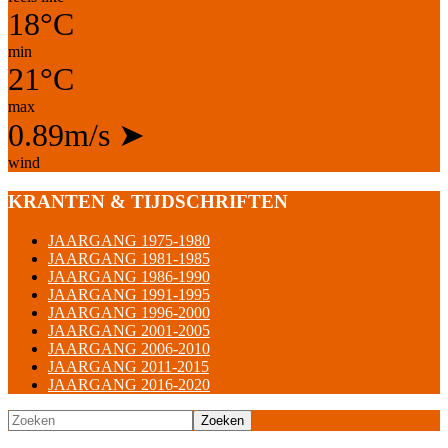
18°C
min
21°C
max
0.89m/s
➤
wind
KRANTEN & TIJDSCHRIFTEN
JAARGANG 1975-1980
JAARGANG 1981-1985
JAARGANG 1986-1990
JAARGANG 1991-1995
JAARGANG 1996-2000
JAARGANG 2001-2005
JAARGANG 2006-2010
JAARGANG 2011-2015
JAARGANG 2016-2020
Zoeken