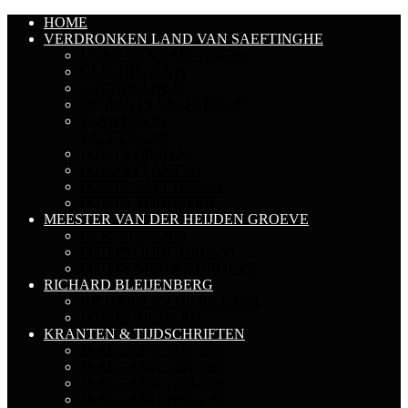
HOME
VERDRONKEN LAND VAN SAEFTINGHE
LAND VAN SAEFTINGHE
GESCHIEDENIS
ARCHEOLOGIE
DIEREN IN SAEFTINGHE
PLANTEN IN
SAEFTINGHE
FOTO'S DIEREN
FOTO'S PLANTEN
FOTO'S SAEFTINGHE
FOTO'S VONDSTEN
MEESTER VAN DER HEIJDEN GROEVE
GESCHIEDENIS
FOTO'S OUDE GROEVE
FOTO'S NIEUWE GROEVE
RICHARD BLEIJENBERG
RICHARD EN DE KAUTER
FOTO'S RICHARD
KRANTEN & TIJDSCHRIFTEN
JAARGANG 1975-1980
JAARGANG 1981-1985
JAARGANG 1986-1990
JAARGANG 1991-1995