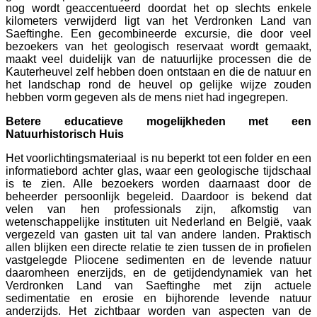
nog wordt geaccentueerd doordat het op slechts enkele
kilometers verwijderd ligt van het Verdronken Land van
Saeftinghe. Een gecombineerde excursie, die door veel
bezoekers van het geologisch reservaat wordt gemaakt,
maakt veel duidelijk van de natuurlijke processen die de
Kauterheuvel zelf hebben doen ontstaan en die de natuur en
het landschap rond de heuvel op gelijke wijze zouden
hebben vorm gegeven als de mens niet had ingegrepen.
Betere educatieve mogelijkheden met een
Natuurhistorisch Huis
Het voorlichtingsmateriaal is nu beperkt tot een folder en een
informatiebord achter glas, waar een geologische tijdschaal
is te zien. Alle bezoekers worden daarnaast door de
beheerder persoonlijk begeleid. Daardoor is bekend dat
velen van hen professionals zijn, afkomstig van
wetenschappelijke instituten uit Nederland en België, vaak
vergezeld van gasten uit tal van andere landen. Praktisch
allen blijken een directe relatie te zien tussen de in profielen
vastgelegde Pliocene sedimenten en de levende natuur
daaromheen enerzijds, en de getijdendynamiek van het
Verdronken Land van Saeftinghe met zijn actuele
sedimentatie en erosie en bijhorende levende natuur
anderzijds. Het zichtbaar worden van aspecten van de