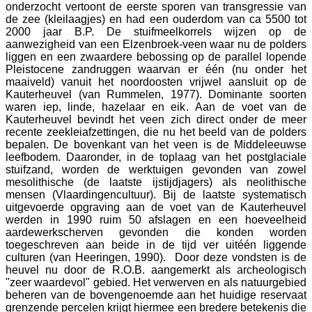
onderzocht vertoont de eerste sporen van transgressie van
de zee (kleilaagjes) en had een ouderdom van ca 5500 tot
2000 jaar B.P. De stuifmeelkorrels wijzen op de
aanwezigheid van een Elzenbroek-veen waar nu de polders
liggen en een zwaardere bebossing op de parallel lopende
Pleistocene zandruggen waarvan er één (nu onder het
maaiveld) vanuit het noordoosten vrijwel aansluit op de
Kauterheuvel (van Rummelen, 1977). Dominante soorten
waren iep, linde, hazelaar en eik. Aan de voet van de
Kauterheuvel bevindt het veen zich direct onder de meer
recente zeekleiafzettingen, die nu het beeld van de polders
bepalen. De bovenkant van het veen is de Middeleeuwse
leefbodem. Daaronder, in de toplaag van het postglaciale
stuifzand, worden de werktuigen gevonden van zowel
mesolithische (de laatste ijstijdjagers) als neolithische
mensen (Vlaardingencultuur). Bij de laatste systematisch
uitgevoerde opgraving aan de voet van de Kauterheuvel
werden in 1990 ruim 50 afslagen en een hoeveelheid
aardewerkscherven gevonden die konden worden
toegeschreven aan beide in de tijd ver uitéén liggende
culturen (van Heeringen, 1990). Door deze vondsten is de
heuvel nu door de R.O.B. aangemerkt als archeologisch
"zeer waardevol" gebied. Het verwerven en als natuurgebied
beheren van de bovengenoemde aan het huidige reservaat
grenzende percelen krijgt hiermee een bredere betekenis die