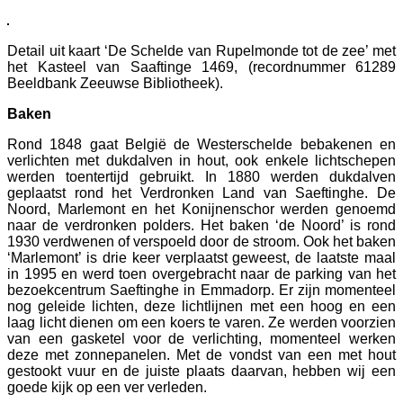
Detail uit kaart ‘De Schelde van Rupelmonde tot de zee’ met
het Kasteel van Saaftinge 1469, (recordnummer 61289
Beeldbank Zeeuwse Bibliotheek).
Baken
Rond 1848 gaat België de Westerschelde bebakenen en
verlichten met dukdalven in hout, ook enkele lichtschepen
werden toentertijd gebruikt. In 1880 werden dukdalven
geplaatst rond het Verdronken Land van Saeftinghe. De
Noord, Marlemont en het Konijnenschor werden genoemd
naar de verdronken polders. Het baken ‘de Noord’ is rond
1930 verdwenen of verspoeld door de stroom. Ook het baken
‘Marlemont’ is drie keer verplaatst geweest, de laatste maal
in 1995 en werd toen overgebracht naar de parking van het
bezoekcentrum Saeftinghe in Emmadorp. Er zijn momenteel
nog geleide lichten, deze lichtlijnen met een hoog en een
laag licht dienen om een koers te varen. Ze werden voorzien
van een gasketel voor de verlichting, momenteel werken
deze met zonnepanelen. Met de vondst van een met hout
gestookt vuur en de juiste plaats daarvan, hebben wij een
goede kijk op een ver verleden.