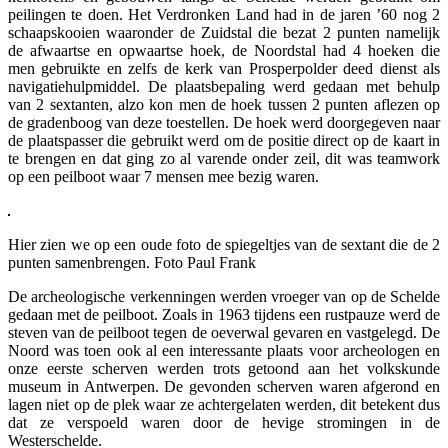
peilingen te doen. Het Verdronken Land had in de jaren ’60 nog 2
schaapskooien waaronder de Zuidstal die bezat 2 punten namelijk
de afwaartse en opwaartse hoek, de Noordstal had 4 hoeken die
men gebruikte en zelfs de kerk van Prosperpolder deed dienst als
navigatiehulpmiddel. De plaatsbepaling werd gedaan met behulp
van 2 sextanten, alzo kon men de hoek tussen 2 punten aflezen op
de gradenboog van deze toestellen. De hoek werd doorgegeven naar
de plaatspasser die gebruikt werd om de positie direct op de kaart in
te brengen en dat ging zo al varende onder zeil, dit was teamwork
op een peilboot waar 7 mensen mee bezig waren.
Hier zien we op een oude foto de spiegeltjes van de sextant die de 2
punten samenbrengen. Foto Paul Frank
De archeologische verkenningen werden vroeger van op de Schelde
gedaan met de peilboot. Zoals in 1963 tijdens een rustpauze werd de
steven van de peilboot tegen de oeverwal gevaren en vastgelegd. De
Noord was toen ook al een interessante plaats voor archeologen en
onze eerste scherven werden trots getoond aan het volkskunde
museum in Antwerpen. De gevonden scherven waren afgerond en
lagen niet op de plek waar ze achtergelaten werden, dit betekent dus
dat ze verspoeld waren door de hevige stromingen in de
Westerschelde.