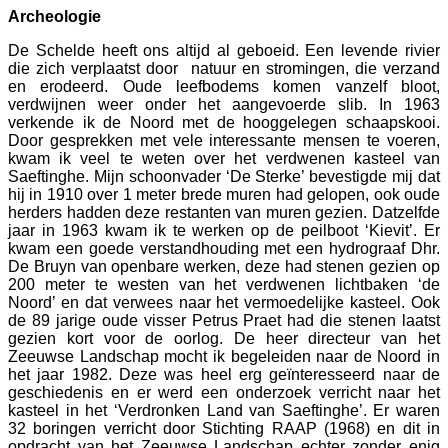
Archeologie
De Schelde heeft ons altijd al geboeid. Een levende rivier
die zich verplaatst door natuur en stromingen, die verzand
en erodeerd. Oude leefbodems komen vanzelf bloot,
verdwijnen weer onder het aangevoerde slib. In 1963
verkende ik de Noord met de hooggelegen schaapskooi.
Door gesprekken met vele interessante mensen te voeren,
kwam ik veel te weten over het verdwenen kasteel van
Saeftinghe. Mijn schoonvader ‘De Sterke’ bevestigde mij dat
hij in 1910 over 1 meter brede muren had gelopen, ook oude
herders hadden deze restanten van muren gezien. Datzelfde
jaar in 1963 kwam ik te werken op de peilboot ‘Kievit’. Er
kwam een goede verstandhouding met een hydrograaf Dhr.
De Bruyn van openbare werken, deze had stenen gezien op
200 meter te westen van het verdwenen lichtbaken ‘de
Noord’ en dat verwees naar het vermoedelijke kasteel. Ook
de 89 jarige oude visser Petrus Praet had die stenen laatst
gezien kort voor de oorlog. De heer directeur van het
Zeeuwse Landschap mocht ik begeleiden naar de Noord in
het jaar 1982. Deze was heel erg geïnteresseerd naar de
geschiedenis en er werd een onderzoek verricht naar het
kasteel in het ‘Verdronken Land van Saeftinghe’. Er waren
32 boringen verricht door Stichting RAAP (1968) en dit in
opdracht van het Zeeuwse Landschap echter zonder enig