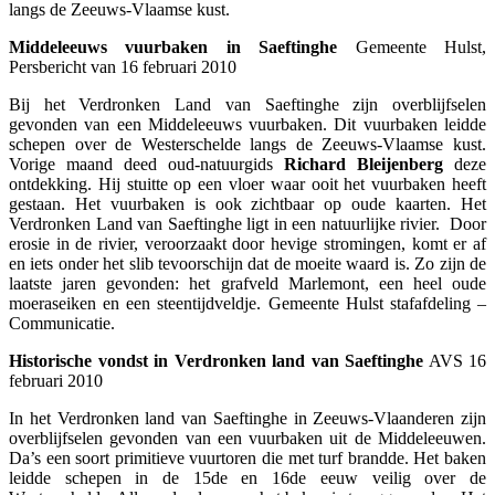
langs de Zeeuws-Vlaamse kust.
Middeleeuws vuurbaken in Saeftinghe
Gemeente Hulst,
Persbericht van 16 februari 2010
Bij het Verdronken Land van Saeftinghe zijn overblijfselen
gevonden van een Middeleeuws vuurbaken. Dit vuurbaken leidde
schepen over de Westerschelde langs de Zeeuws-Vlaamse kust.
Vorige maand deed oud-natuurgids
Richard Bleijenberg
deze
ontdekking. Hij stuitte op een vloer waar ooit het vuurbaken heeft
gestaan. Het vuurbaken is ook zichtbaar op oude kaarten. Het
Verdronken Land van Saeftinghe ligt in een natuurlijke rivier. Door
erosie in de rivier, veroorzaakt door hevige stromingen, komt er af
en iets onder het slib tevoorschijn dat de moeite waard is. Zo zijn de
laatste jaren gevonden: het grafveld Marlemont, een heel oude
moeraseiken en een steentijdveldje. Gemeente Hulst stafafdeling –
Communicatie.
Historische vondst in Verdronken land van Saeftinghe
AVS 16
februari 2010
In het Verdronken land van Saeftinghe in Zeeuws-Vlaanderen zijn
overblijfselen gevonden van een vuurbaken uit de Middeleeuwen.
Da’s een soort primitieve vuurtoren die met turf brandde. Het baken
leidde schepen in de 15de en 16de eeuw veilig over de