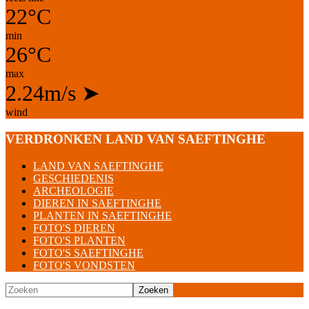
22°C
min
26°C
max
2.24m/s
➤
wind
VERDRONKEN LAND VAN SAEFTINGHE
LAND VAN SAEFTINGHE
GESCHIEDENIS
ARCHEOLOGIE
DIEREN IN SAEFTINGHE
PLANTEN IN SAEFTINGHE
FOTO'S DIEREN
FOTO'S PLANTEN
FOTO'S SAEFTINGHE
FOTO'S VONDSTEN
Zoeken