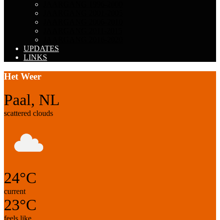
JAARGANG 1996-2000
JAARGANG 2001-2005
JAARGANG 2006-2010
JAARGANG 2011-2015
JAARGANG 2016-2020
UPDATES
LINKS
Het Weer
Paal, NL
scattered clouds
24°C
current
23°C
feels like