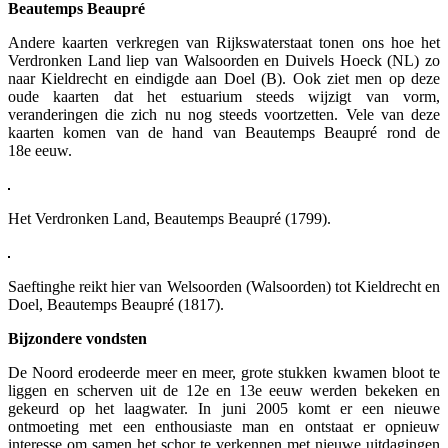
Beautemps Beaupré
Andere kaarten verkregen van Rijkswaterstaat tonen ons hoe het
Verdronken Land liep van Walsoorden en Duivels Hoeck (NL) zo
naar Kieldrecht en eindigde aan Doel (B). Ook ziet men op deze
oude kaarten dat het estuarium steeds wijzigt van vorm,
veranderingen die zich nu nog steeds voortzetten. Vele van deze
kaarten komen van de hand van Beautemps Beaupré rond de
18e eeuw.
Het Verdronken Land, Beautemps Beaupré (1799).
Saeftinghe reikt hier van Welsoorden (Walsoorden) tot Kieldrecht en
Doel, Beautemps Beaupré (1817).
Bijzondere vondsten
De Noord erodeerde meer en meer, grote stukken kwamen bloot te
liggen en scherven uit de 12e en 13e eeuw werden bekeken en
gekeurd op het laagwater. In juni 2005 komt er een nieuwe
ontmoeting met een enthousiaste man en ontstaat er opnieuw
interesse om samen het schor te verkennen met nieuwe uitdagingen