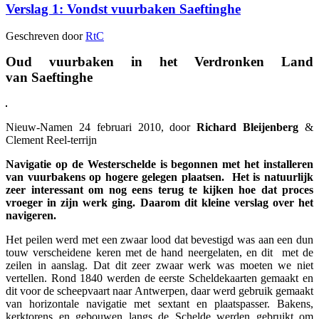
Verslag 1: Vondst vuurbaken Saeftinghe
Geschreven door
RtC
Oud vuurbaken
in het
Verdronken Land
van
Saeftinghe
Nieuw-Namen 24 februari 2010, door
Richard Bleijenberg
&
Clement Reel-terrijn
Navigatie op de Westerschelde is begonnen met het installeren
van vuurbakens op hogere gelegen plaatsen. Het is natuurlijk
zeer interessant om nog eens terug te kijken hoe dat proces
vroeger in zijn werk ging. Daarom dit kleine verslag over het
navigeren.
Het peilen werd met een zwaar lood dat bevestigd was aan een dun
touw verscheidene keren met de hand neergelaten, en dit met de
zeilen in aanslag. Dat dit zeer zwaar werk was moeten we niet
vertellen. Rond 1840 werden de eerste Scheldekaarten gemaakt en
dit voor de scheepvaart naar Antwerpen, daar werd gebruik gemaakt
van horizontale navigatie met sextant en plaatspasser. Bakens,
kerktorens en gebouwen langs de Schelde werden gebruikt om