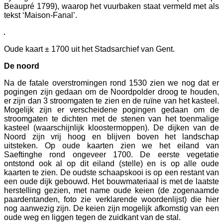
Beaupré 1799), waarop het vuurbaken staat vermeld met als
tekst ‘Maison-Fanal’.
Oude kaart ± 1700 uit het Stadsarchief van Gent.
De noord
Na de fatale overstromingen rond 1530 zien we nog dat er
pogingen zijn gedaan om de Noordpolder droog te houden,
er zijn dan 3 stroomgaten te zien en de ruïne van het kasteel.
Mogelijk zijn er verscheidene pogingen gedaan om de
stroomgaten te dichten met de stenen van het toenmalige
kasteel (waarschijnlijk kloostermoppen). De dijken van de
Noord zijn vrij hoog en blijven boven het landschap
uitsteken. Op oude kaarten zien we het eiland van
Saeftinghe rond ongeveer 1700. De eerste vegetatie
ontstond ook al op dit eiland (stelle) en is op alle oude
kaarten te zien. De oudste schaapskooi is op een restant van
een oude dijk gebouwd. Het bouwmateriaal is met de laatste
herstelling gezien, met name oude keien (de zogenaamde
paardentanden, foto zie verklarende woordenlijst) die hier
nog aanwezig zijn. De keien zijn mogelijk afkomstig van een
oude weg en liggen tegen de zuidkant van de stal.