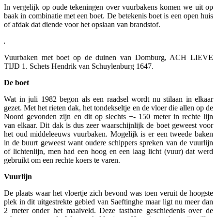
In vergelijk op oude tekeningen over vuurbakens komen we uit op
baak in combinatie met een boet. De betekenis boet is een open huis
of afdak dat diende voor het opslaan van brandstof.
Vuurbaken met boet op de duinen van Domburg, ACH LIEVE
TIJD 1. Schets Hendrik van Schuylenburg 1647.
De boet
Wat in juli 1982 begon als een raadsel wordt nu stilaan in elkaar
gezet. Met het rieten dak, het tondekseltje en de vloer die allen op de
Noord gevonden zijn en dit op slechts +- 150 meter in rechte lijn
van elkaar. Dit dak is dus zeer waarschijnlijk de boet geweest voor
het oud middeleeuws vuurbaken. Mogelijk is er een tweede baken
in de buurt geweest want oudere schippers spreken van de vuurlijn
of lichtenlijn, men had een hoog en een laag licht (vuur) dat werd
gebruikt om een rechte koers te varen.
Vuurlijn
De plaats waar het vloertje zich bevond was toen veruit de hoogste
plek in dit uitgestrekte gebied van Saeftinghe maar ligt nu meer dan
2 meter onder het maaiveld. Deze tastbare geschiedenis over de