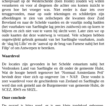
scheepvaart op de Westerschelde (toen Honte) zouden wij willen
verankeren en voor al diegenen die achter ons komen inzicht te
geven hoe het vroeger was. Niet eerder is daar iets over
teruggevonden, maar op oude tekeningen en schilderijen zijn
afbeeldingen te zien van zeilschepen die kwamen door Zuid
Beveland en naar de Schelde vaarden en de vuurlijn nodig hadden
(het vuurbaken van Saeftinghe lag precies zuidwest) om op koers te
blijven en zich niet vast te varen bij slecht weer. Later zien we op
oude kaarten dat deze waterweg is verzand. Vele schepen hebben
ongetwijfeld gebruik gemaakt van het Saeftinghe vuurbaken, zoals
de ‘slag bij Lillo’ en de ‘aanval op de brug van Farnese nabij het fort
Filip’ of om Antwerpen te bereiken.
Waardevol
De locaties zijn gevonden in het Schelde estuarium nabij het
Verdronken Land van Saeftinghe en dit onder de gemeente Hulst.
Wat de hoogte betreft tegenover het ‘Normaal Amsterdams Peil’
bevindt deze vloer zich op ongeveer 1m + NAP. Deze vondst is
zeer waardevol voor de geschiedenis van Zeeland en Saeftinghe en
werd dan ook gemeld aan de Burgemeester van gemeente Hulst, de
SCEZ, RWS en SHZL.
Onze conclusie
De puzzel is bijna rond, er is een klein tondeksel geborgen.