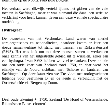
rieten dak op de Noord. Foto Edie Bogaert
Het verhaal werd dikwijls verteld tijdens het gidsen van de vele
tochten in Saeftinghe, maar er was niemand die daar een serieuze
verklaring voor heeft kunnen geven aan deze wel hele spectaculaire
ontdekking.
Hydrograaf
De bezoekers van het Verdronken Land waren van allerlei
aard,organisaties en nationaliteiten, daardoor kwam er later een
goede samenwerking tot stand met mensen van Rijkswaterstaat
(RWS). Het was leuk om met deze mensen samen te werken en
onze kennis van het uitgestrekte gebied uit te wisselen, zeker aan
een hydrograaf van RWS hebben we veel te danken. Deze toonde
ons een oude kaart van Zeeland rond 1750, en daar werd het
eilandje van de Noord zichtbaar met ‘Schorre en Lantaren van
Saeftingen’. Op deze kaart zien we 'De vloot met oorlogsschepen
liggende voor Saeftingen B' en de geule in verbinding met de
Oosterschelde via Bergen op Zoom.
Deel oude tekening +- 1750, Zeeland 'De Hond of Westerschelde,
Rillandse en Batse schorren'.