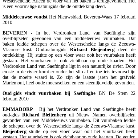
Westerschelde. Alleen de vloer van het baken is teruggevonden. Het
is een voormalige natuurgids die de ontdekking deed.
Middeleeuwse vondst
Het Nieuwsblad, Beveren-Waas 17 februari
2010
BEVEREN -
In het Verdronken Land van Saeftinghe zijn
overblijfselen gevonden van een middeleeuws vuurbaken. Dat
baken leidde schepen over de Westerschelde langs de Zeeuws-
Vlaamse kust. Oud-natuurgids
Richard Bleijenberg
deed de
ontdekking. Hij stuitte op een vloer waar ooit het vuurbaken heeft
gestaan. Het vuurbaken is ook zichtbaar op oude kaarten. Het
Verdronken Land van Saeftinghe ligt in een natuurlijke rivier. Door
erosie in de rivier komt er onder het slib af en toe iets tevoorschijn
dat de moeite waard is. Zo zijn de laatste jaren het grafveld
Marlemont, heel oude moeraseiken en een steentijdveldje gevonden.
Oud-gids vindt vuurbaken bij Saeftinghe
BN De Stem 22
februari 2010
EMMADORP -
Bij het Verdronken Land van Saeftinghe heeft
oud-gids
Richard Bleijenberg
uit Nieuw Namen overblijfselen
gevonden van een Middeleeuws vuurbaken. Dit vuurbaken leidde
de schepen over de Westerschelde langs de Zeeuws-Vlaamse kust.
Bleijenberg
stuitte op een vloer waar ooit het vuurbaken heeft
gestaan. Het vuurbaken is ook zichtbaar op oude kaarten. De geulen