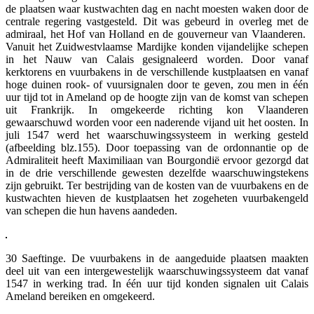
de plaatsen waar kustwachten dag en nacht moesten waken door de
centrale regering vastgesteld. Dit was gebeurd in overleg met de
admiraal, het Hof van Holland en de gouverneur van Vlaanderen.
Vanuit het Zuidwestvlaamse Mardijke konden vijandelijke schepen
in het Nauw van Calais gesignaleerd worden. Door vanaf
kerktorens en vuurbakens in de verschillende kustplaatsen en vanaf
hoge duinen rook- of vuursignalen door te geven, zou men in één
uur tijd tot in Ameland op de hoogte zijn van de komst van schepen
uit Frankrijk. In omgekeerde richting kon Vlaanderen
gewaarschuwd worden voor een naderende vijand uit het oosten. In
juli 1547 werd het waarschuwingssysteem in werking gesteld
(afbeelding blz.155). Door toepassing van de ordonnantie op de
Admiraliteit heeft Maximiliaan van Bourgondië ervoor gezorgd dat
in de drie verschillende gewesten dezelfde waarschuwingstekens
zijn gebruikt. Ter bestrijding van de kosten van de vuurbakens en de
kustwachten hieven de kustplaatsen het zogeheten vuurbakengeld
van schepen die hun havens aandeden.
30 Saeftinge. De vuurbakens in de aangeduide plaatsen maakten
deel uit van een intergewestelijk waarschuwingssysteem dat vanaf
1547 in werking trad. In één uur tijd konden signalen uit Calais
Ameland bereiken en omgekeerd.