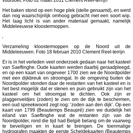
vuurboet. Foto 02 maart 2011 Clement Reel-terrijn
Het baken stond op een hoge plek (stelle genaamd), en werd
dan nog waarschijnlijk omhoog gebracht met een soort wip.
Het laag licht is van ander materiaal gemaakt, namelijk
Middeleeuwse kloostermoppen.
Verzameling kloostermoppen op de Noord uit de
Middeleeuwen. Foto 18 februari 2010 Clement Reel-terrijn
Er is in het verleden veel onderzoek gedaan naar het kasteel
van Saeftinghe. Oude kaarten werden daarbij geraadpleegd,
en op een kaart van ongeveer 1700 zien we de Noordpolder
met een dijkbreuk en stroomgat. In de omgeving buiten de
Noordpolder stonden daar de restanten van het kasteel en is
het best mogelijk dat er stenen en puin gebruikt zijn van het
kasteel om het stroomgat te dichten. Ook zijn er
plaggenveldjes (zoden) te zien om de dijk te beschermen,
een oud spreekwoord zegt nog: ‘zoden aan den dijk’. Op een
kaart van 1799 (Beautemps Beaupré) zien we duidelijk het
eiland van Saeftinghe wat de restanten zijn van de
Noordpolder, rond die tijd had België belang om de vaarweg
te beveiligen en in kaart te brengen. De toenmalige
hydrografen maakten de eerste Scheldekaarten (Beautemps