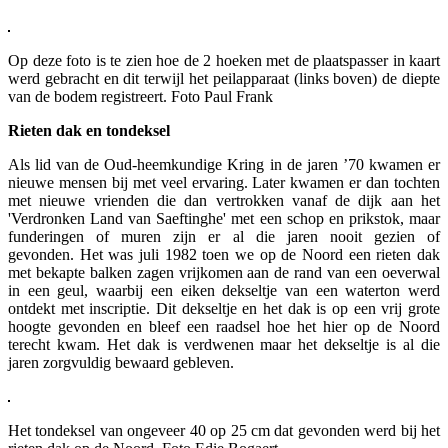
Op deze foto is te zien hoe de 2 hoeken met de plaatspasser in kaart
werd gebracht en dit terwijl het peilapparaat (links boven) de diepte
van de bodem registreert. Foto Paul Frank
Rieten dak en tondeksel
Als lid van de Oud-heemkundige Kring in de jaren ’70 kwamen er
nieuwe mensen bij met veel ervaring. Later kwamen er dan tochten
met nieuwe vrienden die dan vertrokken vanaf de dijk aan het
'Verdronken Land van Saeftinghe' met een schop en prikstok, maar
funderingen of muren zijn er al die jaren nooit gezien of
gevonden. Het was juli 1982 toen we op de Noord een rieten dak
met bekapte balken zagen vrijkomen aan de rand van een oeverwal
in een geul, waarbij een eiken dekseltje van een waterton werd
ontdekt met inscriptie. Dit dekseltje en het dak is op een vrij grote
hoogte gevonden en bleef een raadsel hoe het hier op de Noord
terecht kwam. Het dak is verdwenen maar het dekseltje is al die
jaren zorgvuldig bewaard gebleven.
Het tondeksel van ongeveer 40 op 25 cm dat gevonden werd bij het