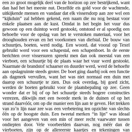
een zo groot mogelijk deel van de horizon op zee bestrijkend, want
dan had het het meeste nut. Dezelfde eis gold voor de wachtende,
uitkijkende mensen en vandaar dat elk vissersdorp aan zee wel een
“kijkduin” zal hebben gekend, een naam die nu nog bestaat voor
enkele plaatsen aan de kust. Omdat in het begin het vuur dus
gewoon op een duintop werd gestookt, ontstond er al spoedig een
behoefte voor de opslag van het te verstoken materiaal, voor het
drooghouden ervan en het voorkomen van diefstal. De bouw van
schuurtjes, boeten, werd nodig. Een woord, dat vooral op Texel
gebruikt werd voor een schapestal, een schapenboet. In de eerste
berichten over vissersuren spreekt men dan ook meestal van een
vierboet, een schuurtje bij de plaats waar het vuur werd gestookt.
Naarmate de brandstof schaarser en duurder werd, werd de behoefte
aan opslagruimte steeds groter. De boet ging daarbij ook een functie
als dagmerk vervullen, want het was niet normaal een duin met
daarop een schuurtje te zien. Dus ook overdag, bij goed zicht,
werden de boeten gebruikt voor de plaatsbepaling op zee. Geen
wonder dat er bij of op het schuurtje steeds hogere constructies
verrezen, dikwijls met een tweede merk in de duinen of op het
strand daarvóór, om op die manier een lijn aan te geven. Het trekken
van zo’n lijn naar zee was een verbetering ten opzichte van slechts
één op de hoogste duin. Een tweetal merken “in lijn” was ideaal
voor het aangeven van een min of meer recht vaarwater tussen
ondiepten door. Vele voorbeelden daarvan, nog méér dan de
vierboeten, zijn op de allereerste kaartjes en tekeningen van