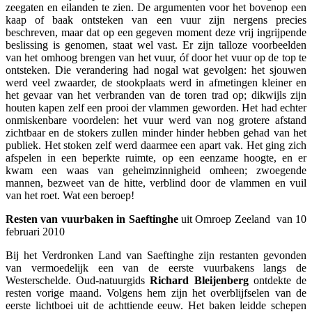
zeegaten en eilanden te zien. De argumenten voor het bovenop een
kaap of baak ontsteken van een vuur zijn nergens precies
beschreven, maar dat op een gegeven moment deze vrij ingrijpende
beslissing is genomen, staat wel vast. Er zijn talloze voorbeelden
van het omhoog brengen van het vuur, óf door het vuur op de top te
ontsteken. Die verandering had nogal wat gevolgen: het sjouwen
werd veel zwaarder, de stookplaats werd in afmetingen kleiner en
het gevaar van het verbranden van de toren trad op; dikwijls zijn
houten kapen zelf een prooi der vlammen geworden. Het had echter
onmiskenbare voordelen: het vuur werd van nog grotere afstand
zichtbaar en de stokers zullen minder hinder hebben gehad van het
publiek. Het stoken zelf werd daarmee een apart vak. Het ging zich
afspelen in een beperkte ruimte, op een eenzame hoogte, en er
kwam een waas van geheimzinnigheid omheen; zwoegende
mannen, bezweet van de hitte, verblind door de vlammen en vuil
van het roet. Wat een beroep!
Resten van vuurbaken in Saeftinghe
uit Omroep Zeeland van 10
februari 2010
Bij het Verdronken Land van Saeftinghe zijn restanten gevonden
van vermoedelijk een van de eerste vuurbakens langs de
Westerschelde. Oud-natuurgids
Richard Bleijenberg
ontdekte de
resten vorige maand. Volgens hem zijn het overblijfselen van de
eerste lichtboei uit de achttiende eeuw. Het baken leidde schepen