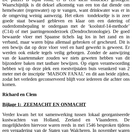
Waarschijnlijk is dit deksel afkomstig van een ton dat diende om
hemelwater (regenwater) op te vangen, want drinkwater was er in
de omgeving weinig aanwezig. Het eiken tondekseltje is in zeer
goede staat bewaard gebleven en klaar om een datering of
ouderdomsbepaling te ondergaan met de ‘koolstof-14-methode’
(C14) of met jaarringenonderzoek (Dendrochronologie). De goed
bewaarde vloer met Spaanse tichels lag los in het zand en in
verband, maar waren bijna allemaal gebroken of gescheurd. Dit is
een bewijs dat op deze vloer veel en hard gewerkt is geweest. Er
werden ook enkele tegels veilig geborgen. Zonder de aanwijzing
van de kaartenmaker zouden we niets geweten hebben van dit
bijzondere baken met tastbare bewijzen. Op eigen verantwoording
hebben wij op deze plek een roestvrijstalen buis verankerd van 2
meter met de inscriptie ‘MAISON FANAL’ en dit aan beide zijden,
zodat het verleden geconserveerd blijft voor iedereen die achter ons
komen.
Richard en Clem
Bijlage 1: ZEEMACHT EN ONMACHT
Verder kwam het tot samenwerking tussen lokaal georganiseerde
kustwachten van Holland, Zeeland en Vlaanderen. De
mogelijkheden hiervoor waren reeds in mei 1546 besproken tijdens
een vergadering van de Staten van Walcheren. In november waren