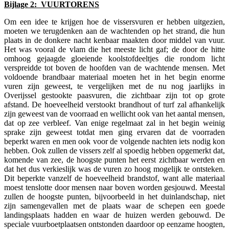
Bijlage 2: VUURTORENS
Om een idee te krijgen hoe de vissersvuren er hebben uitgezien,
moeten we terugdenken aan de wachtenden op het strand, die hun
plaats in de donkere nacht kenbaar maakten door middel van vuur.
Het was vooral de vlam die het meeste licht gaf; de door de hitte
omhoog gejaagde gloeiende koolstofdeeltjes die rondom licht
verspreidde tot boven de hoofden van de wachtende mensen. Met
voldoende brandbaar materiaal moeten het in het begin enorme
vuren zijn geweest, te vergelijken met de nu nog jaarlijks in
Overijssel gestookte paasvuren, die zichtbaar zijn tot op grote
afstand. De hoeveelheid verstookt brandhout of turf zal afhankelijk
zijn geweest van de voorraad en wellicht ook van het aantal mensen,
dat op zee verbleef. Van enige regelmaat zal in het begin weinig
sprake zijn geweest totdat men ging ervaren dat de voorraden
beperkt waren en men ook voor de volgende nachten iets nodig kon
hebben. Ook zullen de vissers zelf al spoedig hebben opgemerkt dat,
komende van zee, de hoogste punten het eerst zichtbaar werden en
dat het dus verkieslijk was de vuren zo hoog mogelijk te ontsteken.
Dit beperkte vanzelf de hoeveelheid brandstof, want alle materiaal
moest tenslotte door mensen naar boven worden gesjouwd. Meestal
zullen de hoogste punten, bijvoorbeeld in het duinlandschap, niet
zijn samengevallen met de plaats waar de schepen een goede
landingsplaats hadden en waar de huizen werden gebouwd. De
speciale vuurboetplaatsen ontstonden daardoor op eenzame hoogten,