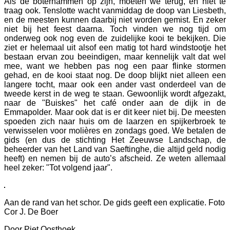
Als de boterhammen op zijn, moeten we terug, en niet te
traag ook. Tenslotte wacht vanmiddag de doop van Liesbeth,
en de meesten kunnen daarbij niet worden gemist. En zeker
niet bij het feest daarna. Toch vinden we nog tijd om
onderweg ook nog even de zuidelijke kooi te bekijken. Die
ziet er helemaal uit alsof een matig tot hard windstootje het
bestaan ervan zou beeindigen, maar kennelijk valt dat wel
mee, want we hebben pas nog een paar flinke stormen
gehad, en de kooi staat nog. De doop blijkt niet alleen een
langere tocht, maar ook een ander vast onderdeel van de
tweede kerst in de weg te staan. Gewoonlijk wordt afgezakt,
naar de "Buiskes" het café onder aan de dijk in de
Emmapolder. Maar ook dat is er dit keer niet bij. De meesten
spoeden zich naar huis om de laarzen en spijkerbroek te
verwisselen voor molières en zondags goed. We betalen de
gids (en dus de stichting Het Zeeuwse Landschap, de
beheerder van het Land van Saeftinghe, die altijd geld nodig
heeft) en nemen bij de auto’s afscheid. Ze weten allemaal
heel zeker: "Tot volgend jaar".
Aan de rand van het schor. De gids geeft een explicatie. Foto
Cor J. De Boer
Door Piet Oosthoek