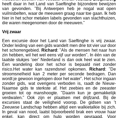
heeft daar in het Land van Saeftinghe bijzondere bewijzen
van gevonden. "Bij Antwerpen heb je nogal wat open
vuilnisbelten, waar de meeuwen graag naar toe gaan. Ik heb
hier in het schor metalen labels gevonden van slachthuizen,
die waren meegenomen door de meeuwen."
Vrij zwaar
Een excursie door het Land van Saeftinghe is vrij zwaar.
Onder leiding van een gids wandelt men drie tot vier uur door
het schorrengebied.
Richard
: "Als de mensen het naar hun
zin hebben, wil het wel eens vijf uur worden". In één van de
laatste stukjes ‘oer’ Nederland is dan ook heel wat te zien.
Een wandeling door het schor is bepaald niet zonder
risico.Het water kan razendsnel opkomen.
Richard
: "De
stroomsnelheid kan 2 meter per seconde bedragen. Dan
wordt je gewoon ingelopen door het water". Het schor ingaan
zonder gids, wat overigens verboden is, raadt de Nieuw-
Naamse gids te sterkste af. Het zeebies en de zeeaster
groeien tot op manshoogte. "Daarin kun je gemakkelijk
verdwalen." Ook zijn er plaatsen met drijfzand. Bij de
excursies staat de veiligheid voorop. De gidsen van ’t
Zeeuwse Landschap hebben altijd een walkietalkie bij zich.
In geval van nood, laatst bijvoorbeeld brak een vrouw haar
enkel, kan direct om hulp worden gevraagd. Voor