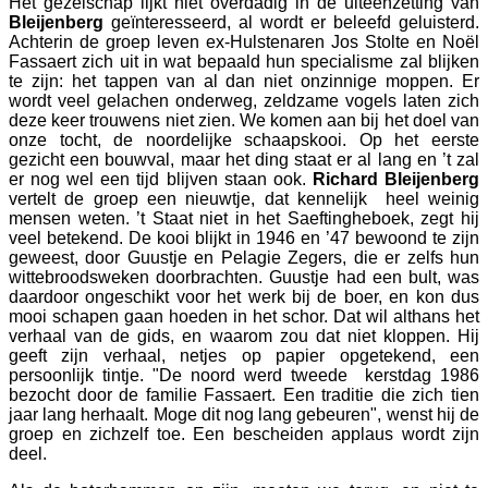
Het gezelschap lijkt niet overdadig in de uiteenzetting van
Bleijenberg
geïnteresseerd, al wordt er beleefd geluisterd.
Achterin de groep leven ex-Hulstenaren Jos Stolte en Noël
Fassaert zich uit in wat bepaald hun specialisme zal blijken
te zijn: het tappen van al dan niet onzinnige moppen. Er
wordt veel gelachen onderweg, zeldzame vogels laten zich
deze keer trouwens niet zien. We komen aan bij het doel van
onze tocht, de noordelijke schaapskooi. Op het eerste
gezicht een bouwval, maar het ding staat er al lang en ’t zal
er nog wel een tijd blijven staan ook.
Richard Bleijenberg
vertelt de groep een nieuwtje, dat kennelijk heel weinig
mensen weten. ’t Staat niet in het Saeftingheboek, zegt hij
veel betekend. De kooi blijkt in 1946 en ’47 bewoond te zijn
geweest, door Guustje en Pelagie Zegers, die er zelfs hun
wittebroodsweken doorbrachten. Guustje had een bult, was
daardoor ongeschikt voor het werk bij de boer, en kon dus
mooi schapen gaan hoeden in het schor. Dat wil althans het
verhaal van de gids, en waarom zou dat niet kloppen. Hij
geeft zijn verhaal, netjes op papier opgetekend, een
persoonlijk tintje. "De noord werd tweede kerstdag 1986
bezocht door de familie Fassaert. Een traditie die zich tien
jaar lang herhaalt. Moge dit nog lang gebeuren", wenst hij de
groep en zichzelf toe. Een bescheiden applaus wordt zijn
deel.