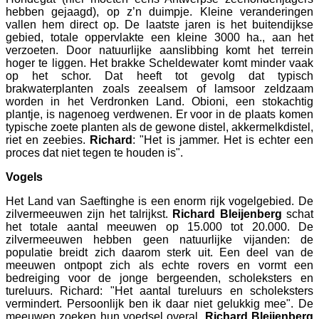
hebben gejaagd), op z’n duimpje. Kleine veranderingen
vallen hem direct op. De laatste jaren is het buitendijkse
gebied, totale oppervlakte een kleine 3000 ha., aan het
verzoeten. Door natuurlijke aanslibbing komt het terrein
hoger te liggen. Het brakke Scheldewater komt minder vaak
op het schor. Dat heeft tot gevolg dat typisch
brakwaterplanten zoals zeealsem of lamsoor zeldzaam
worden in het Verdronken Land. Obioni, een stokachtig
plantje, is nagenoeg verdwenen. Er voor in de plaats komen
typische zoete planten als de gewone distel, akkermelkdistel,
riet en zeebies.
Richard
: "Het is jammer. Het is echter een
proces dat niet tegen te houden is".
Vogels
Het Land van Saeftinghe is een enorm rijk vogelgebied. De
zilvermeeuwen zijn het talrijkst.
Richard Bleijenberg
schat
het totale aantal meeuwen op 15.000 tot 20.000. De
zilvermeeuwen hebben geen natuurlijke vijanden: de
populatie breidt zich daarom sterk uit. Een deel van de
meeuwen ontpopt zich als echte rovers en vormt een
bedreiging voor de jonge bergeenden, scholeksters en
tureluurs. Richard: "Het aantal tureluurs en scholeksters
vermindert. Persoonlijk ben ik daar niet gelukkig mee". De
meeuwen zoeken hun voedsel overal.
Richard Bleijenberg