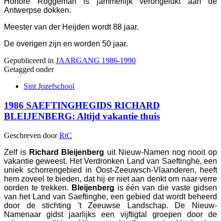
Honoré Roggeman is jammerlijk verongelukt aan de
Antwerpse dokken.
Meester van der Heijden wordt 88 jaar.
De overigen zijn en worden 50 jaar.
Gepubliceerd in
JAARGANG 1986-1990
Getagged onder
Sint Jozefschool
1986 SAEFTINGHEGIDS RICHARD
BLEIJENBERG: Altijd vakantie thuis
Geschreven door
RtC
Zelf is
Richard Bleijenberg
uit Nieuw-Namen nog nooit op
vakantie geweest. Het Verdronken Land van Saeftinghe, een
uniek schorrengebied in Oost-Zeeuwsch-Vlaanderen, heeft
hem zoveel te bieden, dat hij er niet aan denkt om naar verre
oorden te trekken.
Bleijenberg
is één van die vaste gidsen
van het Land van Saeftinghe, een gebied dat wordt beheerd
door de stichting 't Zeeuwse Landschap. De Nieuw-
Namenaar gidst jaarlijks een vijftigtal groepen door de