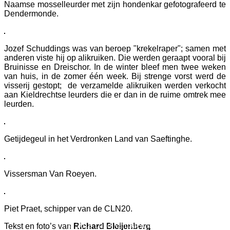
Naamse mosselleurder met zijn hondenkar gefotografeerd te
Dendermonde.
Jozef Schuddings was van beroep "krekelraper"; samen met
anderen viste hij op alikruiken. Die werden geraapt vooral bij
Bruinisse en Dreischor. In de winter bleef men twee weken
van huis, in de zomer één week. Bij strenge vorst werd de
visserij gestopt; de verzamelde alikruiken werden verkocht
aan Kieldrechtse leurders die er dan in de ruime omtrek mee
leurden.
Getijdegeul in het Verdronken Land van Saeftinghe.
Vissersman Van Roeyen.
Piet Praet, schipper van de CLN20.
© 2019 Land Van Saeftinghe
Tekst en foto’s van
Richard Bleijenberg