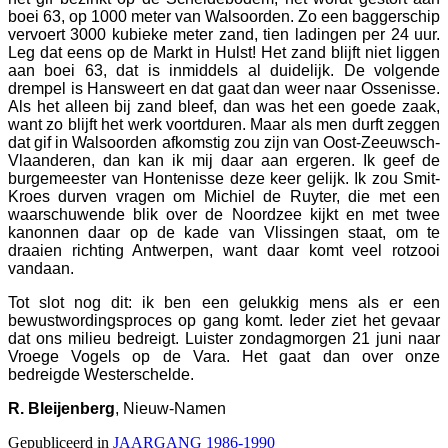
boei 63, op 1000 meter van Walsoorden. Zo een baggerschip
vervoert 3000 kubieke meter zand, tien ladingen per 24 uur.
Leg dat eens op de Markt in Hulst! Het zand blijft niet liggen
aan boei 63, dat is inmiddels al duidelijk. De volgende
drempel is Hansweert en dat gaat dan weer naar Ossenisse.
Als het alleen bij zand bleef, dan was het een goede zaak,
want zo blijft het werk voortduren. Maar als men durft zeggen
dat gif in Walsoorden afkomstig zou zijn van Oost-Zeeuwsch-
Vlaanderen, dan kan ik mij daar aan ergeren. Ik geef de
burgemeester van Hontenisse deze keer gelijk. Ik zou Smit-
Kroes durven vragen om Michiel de Ruyter, die met een
waarschuwende blik over de Noordzee kijkt en met twee
kanonnen daar op de kade van Vlissingen staat, om te
draaien richting Antwerpen, want daar komt veel rotzooi
vandaan.
Tot slot nog dit: ik ben een gelukkig mens als er een
bewustwordingsproces op gang komt. Ieder ziet het gevaar
dat ons milieu bedreigt. Luister zondagmorgen 21 juni naar
Vroege Vogels op de Vara. Het gaat dan over onze
bedreigde Westerschelde.
R. Bleijenberg
, N
ieuw-Namen
Gepubliceerd in
JAARGANG 1986-1990