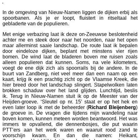
In de omgeving van Nieuw-Namen liggen de dijken erbij als
spoorbanen. Als je er loopt, fluistert in ritseltaal het
gebladerte van de populieren.
Met enige verbazing laat ik deze on-Zeeuwse beslotenheid
achter me en steek door naar het noorden, naar het open
maar allerminst saaie landschap. De route laat ik bepalen
door eindeloze dijken, beplant met minstens vier rijen
bomen. De wind laat de bladeren boven me ruisen zoals
alleen populieren dat kunnen. Soms, na vele kilometers,
voegt de ene dijk zich als spoorrails bij de andere. In de
buurt van Zandberg, niet veel meer dan een naam op een
kaart, krijg ik een prachtig zicht op de Vlaamse Kreek, die
hier breed door het landschap slingert. Stapelwolken laten
brokken schaduw over het land glijden. Lunchtijd, beslis
ik. Terug in Nieuw-Namen stuit ik op de Meester van der
Heijden-groeve. ‘Sleutel op nr. 15’ staat er op het hek en
even later loop ik met de beheerder (
Richard Bleijenberg
)
de groeve in. De vragen die tijdens mijn wandeling naar
boven komen, kunnen meteen worden beantwoord. Het was
immers te opvallend, die dennenbosjes, die put waarin
PTT’ers aan het werk waren en waaruit rood zand te
voorschijn kwam. En dan die namen: Heikant,