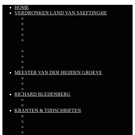
HOME
VERDRONKEN LAND VAN SAEFTINGHE
LAND VAN SAEFTINGHE
GESCHIEDENIS
ARCHEOLOGIE
DIEREN IN SAEFTINGHE
PLANTEN IN
SAEFTINGHE
FOTO'S DIEREN
FOTO'S PLANTEN
FOTO'S SAEFTINGHE
FOTO'S VONDSTEN
MEESTER VAN DER HEIJDEN GROEVE
GESCHIEDENIS
FOTO'S OUDE GROEVE
FOTO'S NIEUWE GROEVE
RICHARD BLEIJENBERG
RICHARD EN DE KAUTER
FOTO'S RICHARD
KRANTEN & TIJDSCHRIFTEN
JAARGANG 1975-1980
JAARGANG 1981-1985
JAARGANG 1986-1990
JAARGANG 1991-1995