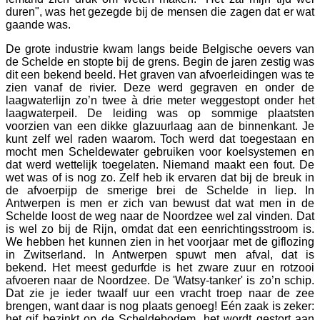
duren", was het gezegde bij de mensen die zagen dat er wat
gaande was.
De grote industrie kwam langs beide Belgische oevers van
de Schelde en stopte bij de grens. Begin de jaren zestig was
dit een bekend beeld. Het graven van afvoerleidingen was te
zien vanaf de rivier. Deze werd gegraven en onder de
laagwaterlijn zo’n twee à drie meter weggestopt onder het
laagwaterpeil. De leiding was op sommige plaatsten
voorzien van een dikke glazuurlaag aan de binnenkant. Je
kunt zelf wel raden waarom. Toch werd dat toegestaan en
mocht men Scheldewater gebruiken voor koelsystemen en
dat werd wettelijk toegelaten. Niemand maakt een fout. De
wet was of is nog zo. Zelf heb ik ervaren dat bij de breuk in
de afvoerpijp de smerige brei de Schelde in liep. In
Antwerpen is men er zich van bewust dat wat men in de
Schelde loost de weg naar de Noordzee wel zal vinden. Dat
is wel zo bij de Rijn, omdat dat een eenrichtingsstroom is.
We hebben het kunnen zien in het voorjaar met de giflozing
in Zwitserland. In Antwerpen spuwt men afval, dat is
bekend. Het meest gedurfde is het zware zuur en rotzooi
afvoeren naar de Noordzee. De 'Watsy-tanker' is zo’n schip.
Dat zie je ieder twaalf uur een vracht troep naar de zee
brengen, want daar is nog plaats genoeg! Eén zaak is zeker:
het gif bezinkt op de Scheldebodem, het wordt gestort aan