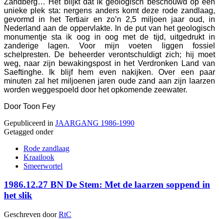
Zandberg… Het blijkt dat ik geologisch beschouwd op een
unieke plek sta: nergens anders komt deze rode zandlaag,
gevormd in het Tertiair en zo’n 2,5 miljoen jaar oud, in
Nederland aan de oppervlakte. In de put van het geologisch
monumentje sta ik oog in oog met de tijd, uitgedrukt in
zanderige lagen. Voor mijn voeten liggen fossiel
schelpresten. De beheerder verontschuldigt zich; hij moet
weg, naar zijn bewakingspost in het Verdronken Land van
Saeftinghe. Ik blijf hem even nakijken. Over een paar
minuten zal het miljoenen jaren oude zand aan zijn laarzen
worden weggespoeld door het opkomende zeewater.
Door Toon Fey
Gepubliceerd in
JAARGANG 1986-1990
Getagged onder
Rode zandlaag
Kraailook
Smeerwortel
1986.12.27 BN De Stem: Met de laarzen soppend in
het slik
Geschreven door
RtC