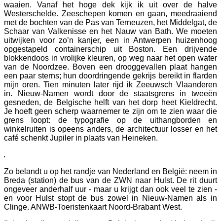
waaien. Vanaf het hoge dek kijk ik uit over de halve
Westerschelde. Zeeschepen komen en gaan, meedraaiend
met de bochten van de Pas van Terneuzen, het Middelgat, de
Schaar van Valkenisse en het Nauw van Bath. We moeten
uitwijken voor zo’n kanjer, een in Antwerpen huizenhoog
opgestapeld containerschip uit Boston. Een drijvende
blokkendoos in vrolijke kleuren, op weg naar het open water
van de Noordzee. Boven een drooggevallen plaat hangen
een paar sterns; hun doordringende gekrijs bereikt in flarden
mijn oren. Tien minuten later rijd ik Zeeuwsch Vlaanderen
in. Nieuw-Namen wordt door de staatsgrens in tweeën
gesneden, de Belgische helft van het dorp heet Kieldrecht.
Je hoeft geen scherp waarnemer te zijn om te zien waar die
grens loopt: de typografie op de uithangborden en
winkelruiten is opeens anders, de architectuur losser en het
café schenkt Jupiler in plaats van Heineken.
Zo belandt u op het randje van Nederland en België: neem in
Breda (station) de bus van de ZWN naar Hulst. De rit duurt
ongeveer anderhalf uur - maar u krijgt dan ook veel te zien -
en voor Hulst stopt de bus zowel in Nieuw-Namen als in
Clinge. ANWB-Toeristenkaart Noord-Brabant West.