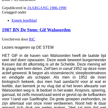
Gepubliceerd in
JAARGANG 1986-1990
Getagged onder
Engels lepelblad
1987 BN De Stem: Gif Walsoorden
Geschreven door
RtC
Lezers reageren op DE STEM
HET GIF in de haven van Walsoorden heeft de laatste tijd
veel stof doen opwaaien. Deze week beweert burgemeester
Kessen dat dit afkomstig is uit de Schelde. Deze mening wil
ik graag met hem delen. Zelf ben in vanaf 1952 op deze rivier
actief geweest. Ik begon als vissersknecht, sleepbootmatroos
en eindigde als schipper. Als men in 1952 de rivier
biologisch bekeek, dus men had aandacht voor al wat er
leefde, dan bemerk je nu vlug dat al het leven afwaarts van
Walsoorden weg is. Ik bedoel in het water. Ansjovis, spiering,
garnaal, tot zelfs mosselzaad werd er gevist op de turfbanken
voor ’t land van Saeftinghe. De grote groepen zeehonden, ze
zijn allemaal van onze rivier verdwenen. Nooit heb ik daar
iemand zich druk om weten maken. "Het zal mijn tijd wel