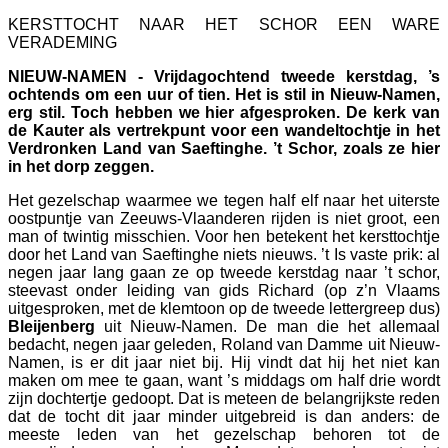
KERSTTOCHT NAAR HET SCHOR EEN WARE
VERADEMING
NIEUW-NAMEN - Vrijdagochtend tweede kerstdag, ’s
ochtends om een uur of tien. Het is stil in Nieuw-Namen,
erg stil. Toch hebben we hier afgesproken. De kerk van
de Kauter als vertrekpunt voor een wandeltochtje in het
Verdronken Land van Saeftinghe. ’t Schor, zoals ze hier
in het dorp zeggen.
Het gezelschap waarmee we tegen half elf naar het uiterste
oostpuntje van Zeeuws-Vlaanderen rijden is niet groot, een
man of twintig misschien. Voor hen betekent het kersttochtje
door het Land van Saeftinghe niets nieuws. ’t Is vaste prik: al
negen jaar lang gaan ze op tweede kerstdag naar ’t schor,
steevast onder leiding van gids Richard (op z’n Vlaams
uitgesproken, met de klemtoon op de tweede lettergreep dus)
Bleijenberg
uit Nieuw-Namen. De man die het allemaal
bedacht, negen jaar geleden, Roland van Damme uit Nieuw-
Namen, is er dit jaar niet bij. Hij vindt dat hij het niet kan
maken om mee te gaan, want ’s middags om half drie wordt
zijn dochtertje gedoopt. Dat is meteen de belangrijkste reden
dat de tocht dit jaar minder uitgebreid is dan anders: de
meeste leden van het gezelschap behoren tot de