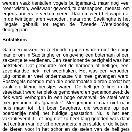
werden vaak tientallen vogels buitgemaakt, maar nog veel
meer wisten, weliswaar gewond, te ontsnappen, meestal om
ergens anders te verkommeren. Daarom werd het wapen al
in de twintiger jaren verboden, maar rond Saeftinghe is het
illegale gebruik tot tegen de Tweede Wereldoorlog
doorgegaan.
Botstekers
Garnalen vissen en zeehonden jagen waren niet de enige
manier om in Saeftinghe en omgeving een boterham of een
zakcentje te verdienen. Een zeer lonende bezigheid was het
botsteken. Dat gebeurde met de harpoen of helliger, een,
zeventandse riek, met weerhaken. Het was een verboden
tuig omdat er veel ondermaatse vis mee gevangen werd.
Postzegels noemde men die ondermaatse dieren omdat het
vaak erg kleine beestjes waren. De helliger (eiliger in de
streektaal) werd ter plekke gemonteerd en gedemonteerd: de
riek werd verborgen in een hoge oeverwal, de steel werd
meegenomen als 'gaanstok'. Meegenomen maar niet naar
huis maar tot bij boer Saeghers, die woonde op een
boerderijtje nabij het huidige gasstation. Nu is het een
vakantieverblijf. Tot nog niet zo heel lang geleden was daar
het centrum van de schorregangers; men stalde er de fietsen;
de kleren voor in het schor en de stelen van de helligers