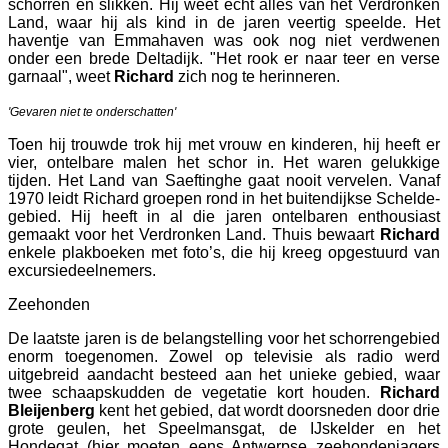
schorren en slikken. Hij weet echt alles van het Verdronken
Land, waar hij als kind in de jaren veertig speelde. Het
haventje van Emmahaven was ook nog niet verdwenen
onder een brede Deltadijk. "Het rook er naar teer en verse
garnaal", weet
Richard
zich nog te herinneren.
'Gevaren niet te onderschatten'
Toen hij trouwde trok hij met vrouw en kinderen, hij heeft er
vier, ontelbare malen het schor in. Het waren gelukkige
tijden. Het Land van Saeftinghe gaat nooit vervelen. Vanaf
1970 leidt Richard groepen rond in het buitendijkse Schelde-
gebied. Hij heeft in al die jaren ontelbaren enthousiast
gemaakt voor het Verdronken Land. Thuis bewaart
Richard
enkele plakboeken met foto’s, die hij kreeg opgestuurd van
excursiedeelnemers.
Zeehonden
De laatste jaren is de belangstelling voor het schorrengebied
enorm toegenomen. Zowel op televisie als radio werd
uitgebreid aandacht besteed aan het unieke gebied, waar
twee schaapskudden de vegetatie kort houden.
Richard
Bleijenberg
kent het gebied, dat wordt doorsneden door drie
grote geulen, het Speelmansgat, de IJskelder en het
Hondegat (hier moeten eens Antwerpse zeehondenjagers