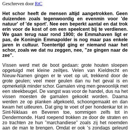
Geschreven door
RtC
Het schor heeft de mensen altijd aangetrokken. Geen
duizenden zoals tegenwoordig en evenmin voor 'de
natuur' of 'de sport'. Nee een beperkt aantal en dat trok
erin voor de kost of om een speelcent bij te verdienen.
We gaan terug naar rond 1900; de Emmahaven ligt er
pas, de Koningin Emmapolder is nog maar pas enkele
jaren in cultuur. Toentertijd ging er niemand naar het
schor, zoals we dat nu zeggen, nee, "ze gingen naar de
zee".
Vissen werd met de boot gedaan: grote houten sloepen
opgetuigd met kleine zeiltjes. Velen van Kieldrecht en
Nieuw-Namen gingen er te voet op uit, trekkend door de
grote geulen; veel meer geulen dan nu het geval is en
opmerkelijk minder schor. Garnalen ving men gewoonlijk met
een steekbeugel. De vangst was voor de handel, dus na het
vissen moesten de garnalen gekookt worden. Daarna
werden ze op planken afgekoeld, schoongemaakt en dan
kwam het uitleuren. Dat ging te voet of per hondenkar tot in
Sint-Niklaas en Beveren toe, sommigen zelfs tot in
Dendermonde. Hard roepend trokken ze door de straten en
zo trachten ze hun "marchandiese" zoals zij het noemden
aan de man te brengen. Omdat er ook ’s zondags geleurd