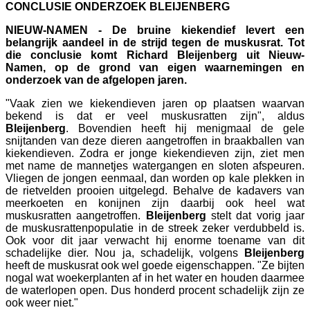
CONCLUSIE ONDERZOEK BLEIJENBERG
NIEUW-NAMEN - De bruine kiekendief levert een
belangrijk aandeel in de strijd tegen de muskusrat. Tot
die conclusie komt Richard Bleijenberg uit Nieuw-
Namen, op de grond van eigen waarnemingen en
onderzoek van de afgelopen jaren.
"Vaak zien we kiekendieven jaren op plaatsen waarvan
bekend is dat er veel muskusratten zijn", aldus
Bleijenberg
. Bovendien heeft hij menigmaal de gele
snijtanden van deze dieren aangetroffen in braakballen van
kiekendieven. Zodra er jonge kiekendieven zijn, ziet men
met name de mannetjes watergangen en sloten afspeuren.
Vliegen de jongen eenmaal, dan worden op kale plekken in
de rietvelden prooien uitgelegd. Behalve de kadavers van
meerkoeten en konijnen zijn daarbij ook heel wat
muskusratten aangetroffen.
Bleijenberg
stelt dat vorig jaar
de muskusrattenpopulatie in de streek zeker verdubbeld is.
Ook voor dit jaar verwacht hij enorme toename van dit
schadelijke dier. Nou ja, schadelijk, volgens
Bleijenberg
heeft de muskusrat ook wel goede eigenschappen. "Ze bijten
nogal wat woekerplanten af in het water en houden daarmee
de waterlopen open. Dus honderd procent schadelijk zijn ze
ook weer niet."