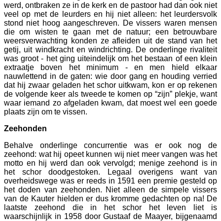
werd, ontbraken ze in de kerk en de pastoor had dan ook niet
veel op met de leurders en hij niet alleen: het leurdersvolk
stond niet hoog aangeschreven. De vissers waren mensen
die om wisten te gaan met de natuur; een betrouwbare
weersverwachting konden ze afleiden uit de stand van het
getij, uit windkracht en windrichting. De onderlinge rivaliteit
was groot - het ging uiteindelijk om het bestaan of een klein
extraatje boven het minimum - en men hield elkaar
nauwlettend in de gaten: wie door gang en houding verried
dat hij zwaar geladen het schor uitkwam, kon er op rekenen
de volgende keer als tweede te komen op “zijn” plekje, want
waar iemand zo afgeladen kwam, dat moest wel een goede
plaats zijn om te vissen.
Zeehonden
Behalve onderlinge concurrentie was er ook nog de
zeehond: wat hij opeet kunnen wij niet meer vangen was het
motto en hij werd dan ook vervolgd; menige zeehond is in
het schor doodgestoken. Legaal overigens want van
overheidswege was er reeds in 1591 een premie gesteld op
het doden van zeehonden. Niet alleen de simpele vissers
van de Kauter hielden er dus kromme gedachten op na! De
laatste zeehond die in het schor het leven liet is
waarschijnlijk in 1958 door Gustaaf de Maayer, bijgenaamd