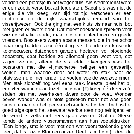
vonden een plaatsje in het wagenhuis. Als wederdienst werd
er een zootje verse bot achtergelaten. Saeghers was niet de
enige die vis kreeg: van tijd tot tijd verscheen er een
controleur op de dijk, waarschijnlijk iemand van het
visserijwezen. Ook die ging met een kluts vis naar huis, bot
met gaten er dwars door. Dat moest boekdelen spreken voor
wie de situatie kende, maar niettemin bleef men zo goede
vrienden. Botstekers waren aparte mensen, die in het schor
maar oog hadden voor één ding: vis. Honderden krijsende
kokmeeuwen, duizenden ganzen, hectaren vol bloeiende
zeeasters, daar hadden ze allemaal geen weet van, dat
zagen ze niet, alleen de vis telde. Overigens was het
botsteken met die vlijmscherpe helliger een gevaarlijk
werkje: men waadde door het water en stak naar de
platvissen die men onder de voeten voelde wegzwemmen.
Men stak zichzelf nog wel eens raak. Meestal bleef het bij
een vleeswond maar Jozef Thilleman (†) kreeg één keer zo’n
stalen pin met weerhaken dwars door de voet. Wonder
boven wonder was er niets gebroken maar het was geen
sinecure man en helliger van elkaar te scheiden. Toch is het
goed afgelopen: het zeewater werkte toen nog reinigend en
de wond is zelfs niet eens gaan zweren. Staf de Sterke
kende de andere vissersmannen aan hun voetafdrukken.
"Een lange, smalle voet met een wat vooruitstekende grote
teen, dat is Lowie Blom en onzen Deel is bij hem (Fideel de