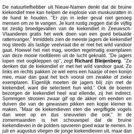
De natuurliefhebber uit Nieuw-Namen denkt dat de bruine
kiekendief mee kan helpen de explosie van muskusratten in
de hand te houden. "Er zijn in ieder geval niet genoeg
mensen om ze te vangen. Je kunt rustig zeggen dat de vijftig
tot zestig broedgevallen van de kiekendief in Zeeuwsch-
Vlaanderen gratis het werk doen van een goed betaalde
rattenvanger." Inmiddels zien de meeste jagers de kiekendief
nog steeds als lastige veelvraat die er met het wild vandoor
gaat. Hoewel het niet mag, worden regelmatig exemplaren
van deze mooie roofdieren uit de lucht geknald. "De jagers
lopen met oogkleppen op", zegt
Richard Bleijenberg
. "Ze
denken dat de kiekendief er met het wild vandoor gaat. Zo
links en rechts pakken ze wel eens een haasje of een konijn
mee, maar dan gaat het toch vooral om zwakke of zieke
exemplaren. Eigenlijk moeten de jagers blij zijn met de
kiekendief, want die selecteert hun wild." Ook de boeren
bezorgen de kiekendief heel wat ellende, zij het indirect.
Sommigen strooien zwaar gif op de akker om eenden en
duiven die van de gewassen pikken een kopje kleiner te
maken. "Maar de kiekendieven eten die vergiftigde vogels
dan weer op en dus sneuvelen die ook." In de
zomermaanden is het schouwspel dat de bruine
kiekendieven in de polders opvoeren goed waar te nemen. In
juli en augustus vliegen de jonge kiekendieven uit, maar dan