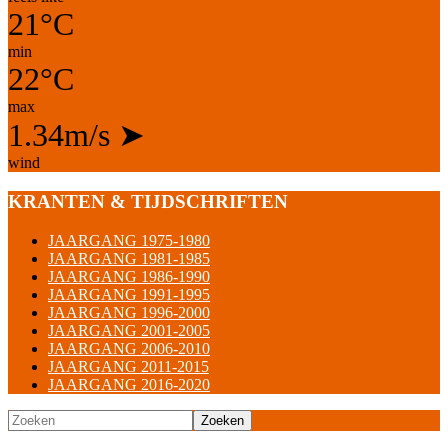
21°C
min
22°C
max
1.34m/s
➤
wind
KRANTEN & TIJDSCHRIFTEN
JAARGANG 1975-1980
JAARGANG 1981-1985
JAARGANG 1986-1990
JAARGANG 1991-1995
JAARGANG 1996-2000
JAARGANG 2001-2005
JAARGANG 2006-2010
JAARGANG 2011-2015
JAARGANG 2016-2020
Zoeken