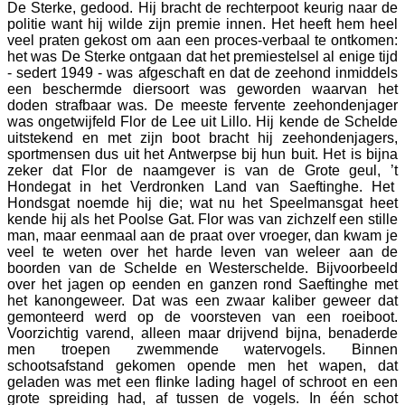
De Sterke, gedood. Hij bracht de rechterpoot keurig naar de
politie want hij wilde zijn premie innen. Het heeft hem heel
veel praten gekost om aan een proces-verbaal te ontkomen:
het was De Sterke ontgaan dat het premiestelsel al enige tijd
- sedert 1949 - was afgeschaft en dat de zeehond inmiddels
een beschermde diersoort was geworden waarvan het
doden strafbaar was. De meeste fervente zeehondenjager
was ongetwijfeld Flor de Lee uit Lillo. Hij kende de Schelde
uitstekend en met zijn boot bracht hij zeehondenjagers,
sportmensen dus uit het Antwerpse bij hun buit. Het is bijna
zeker dat Flor de naamgever is van de Grote geul, ’t
Hondegat in het Verdronken Land van Saeftinghe. Het
Hondsgat noemde hij die; wat nu het Speelmansgat heet
kende hij als het Poolse Gat. Flor was van zichzelf een stille
man, maar eenmaal aan de praat over vroeger, dan kwam je
veel te weten over het harde leven van weleer aan de
boorden van de Schelde en Westerschelde. Bijvoorbeeld
over het jagen op eenden en ganzen rond Saeftinghe met
het kanongeweer. Dat was een zwaar kaliber geweer dat
gemonteerd werd op de voorsteven van een roeiboot.
Voorzichtig varend, alleen maar drijvend bijna, benaderde
men troepen zwemmende watervogels. Binnen
schootsafstand gekomen opende men het wapen, dat
geladen was met een flinke lading hagel of schroot en een
grote spreiding had, af tussen de vogels. In één schot