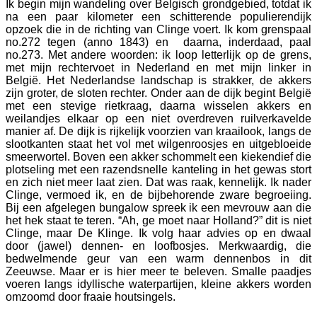
Ik begin mijn wandeling over Belgisch grondgebied, totdat ik
na een paar kilometer een schitterende populierendijk
opzoek die in de richting van Clinge voert. Ik kom grenspaal
no.272 tegen (anno 1843) en daarna, inderdaad, paal
no.273. Met andere woorden: ik loop letterlijk op de grens,
met mijn rechtervoet in Nederland en met mijn linker in
België. Het Nederlandse landschap is strakker, de akkers
zijn groter, de sloten rechter. Onder aan de dijk begint België
met een stevige rietkraag, daarna wisselen akkers en
weilandjes elkaar op een niet overdreven ruilverkavelde
manier af. De dijk is rijkelijk voorzien van kraailook, langs de
slootkanten staat het vol met wilgenroosjes en uitgebloeide
smeerwortel. Boven een akker schommelt een kiekendief die
plotseling met een razendsnelle kanteling in het gewas stort
en zich niet meer laat zien. Dat was raak, kennelijk. Ik nader
Clinge, vermoed ik, en de bijbehorende zware begroeiing.
Bij een afgelegen bungalow spreek ik een mevrouw aan die
het hek staat te teren. “Ah, ge moet naar Holland?” dit is niet
Clinge, maar De Klinge. Ik volg haar advies op en dwaal
door (jawel) dennen- en loofbosjes. Merkwaardig, die
bedwelmende geur van een warm dennenbos in dit
Zeeuwse. Maar er is hier meer te beleven. Smalle paadjes
voeren langs idyllische waterpartijen, kleine akkers worden
omzoomd door fraaie houtsingels.