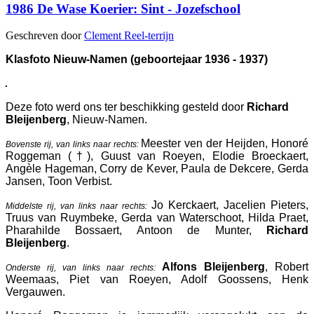
1986 De Wase Koerier: Sint - Jozefschool
Geschreven door
Clement Reel-terrijn
Klasfoto Nieuw-Namen (geboortejaar 1936 - 1937)
Deze foto werd ons ter beschikking gesteld door
Richard
Bleijenberg
, Nieuw-Namen.
Meester ven der Heijden, Honoré
Bovenste rij, van links naar rechts:
Roggeman (†), Guust van Roeyen, Elodie Broeckaert,
Angèle Hageman, Corry de Kever, Paula de Dekcere, Gerda
Jansen, Toon Verbist.
Jo Kerckaert, Jacelien Pieters,
Middelste rij, van links naar rechts:
Truus van Ruymbeke, Gerda van Waterschoot, Hilda Praet,
Pharahilde Bossaert, Antoon de Munter,
Richard
Bleijenberg
.
Alfons Bleijenberg
, Robert
Onderste rij, van links naar rechts:
Weemaas, Piet van Roeyen, Adolf Goossens, Henk
Vergauwen.