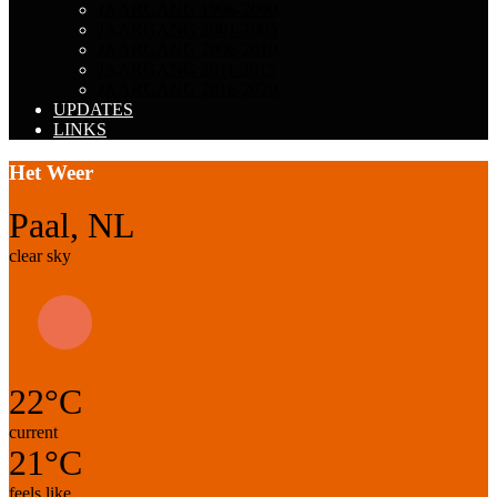
JAARGANG 1996-2000
JAARGANG 2001-2005
JAARGANG 2006-2010
JAARGANG 2011-2015
JAARGANG 2016-2020
UPDATES
LINKS
Het Weer
Paal, NL
clear sky
22°C
current
21°C
feels like