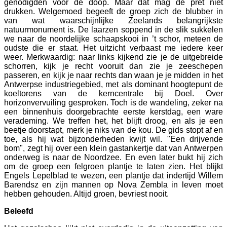
genodigden voor de doop. Maar dat mag de pret niet
drukken. Welgemoed begeeft de groep zich de blubber in
van wat waarschijnlijke Zeelands belangrijkste
natuurmonument is. De laarzen soppend in de slik sukkelen
we naar de noordelijke schaapskooi in ’t schor, meteen de
oudste die er staat. Het uitzicht verbaast me iedere keer
weer. Merkwaardig: naar links kijkend zie je de uitgebreide
schorren, kijk je recht vooruit dan zie je zeeschepen
passeren, en kijk je naar rechts dan waan je je midden in het
Antwerpse industriegebied, met als dominant hoogtepunt de
koeltorens van de kerncentrale bij Doel. Over
horizonvervuiling gesproken. Toch is de wandeling, zeker na
een binnenhuis doorgebrachte eerste kerstdag, een ware
verademing. We treffen het, het blijft droog, en als je een
beetje doorstapt, merk je niks van de kou. De gids stopt af en
toe, als hij wat bijzonderheden kwijt wil. "Een drijvende
bom", zegt hij over een klein gastankertje dat van Antwerpen
onderweg is naar de Noordzee. En even later bukt hij zich
om de groep een felgroen plantje te laten zien. Het blijkt
Engels Lepelblad te wezen, een plantje dat indertijd Willem
Barendsz en zijn mannen op Nova Zembla in leven moet
hebben gehouden. Altijd groen, bevriest nooit.
Beleefd