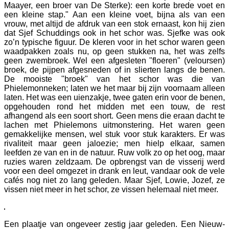
Maayer, een broer van De Sterke): een korte brede voet en
een kleine stap." Aan een kleine voet, bijna als van een
vrouw, met altijd de afdruk van een stok ernaast, kon hij zien
dat Sjef Schuddings ook in het schor was. Sjefke was ook
zo’n typische figuur. De kleren voor in het schor waren geen
waadpakken zoals nu, op geen stukken na, het was zelfs
geen zwembroek. Wel een afgesleten "floeren" (veloursen)
broek, de pijpen afgesneden of in slierten langs de benen.
De mooiste "broek" van het schor was die van
Phielemonneken; laten we het maar bij zijn voornaam alleen
laten. Het was een uienzakje, twee gaten erin voor de benen,
opgehouden rond het midden met een touw, de rest
afhangend als een soort short. Geen mens die eraan dacht te
lachen met Phielemons uitmonstering. Het waren geen
gemakkelijke mensen, wel stuk voor stuk karakters. Er was
rivaliteit maar geen jaloezie; men hielp elkaar, samen
leefden ze van en in de natuur. Ruw volk zo op het oog, maar
ruzies waren zeldzaam. De opbrengst van de visserij werd
voor een deel omgezet in drank en leut, vandaar ook de vele
cafés nog niet zo lang geleden. Maar Sjef, Lowie, Jozef, ze
vissen niet meer in het schor, ze vissen helemaal niet meer.
Een plaatje van ongeveer zestig jaar geleden. Een Nieuw-